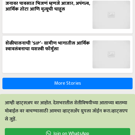
जनावर पावसात भिजणं म्हणजे आजार, अपंगत्व,
आर्थिक तोटा आणि मृत्यूची चाहूल
शेळीपालनाची ‘SIP’- ग्रामीण भागातील आर्थिक
स्वावलंबनाचा यशस्वी फॉर्मुला
More Stories
आम्ही व्हाट्सअप वर आहोत. देशभरातील शेतीविषयीच्या आताच्या बातम्या
मोबाईल वर वाचण्यासाठी आमचा व्हाट्सअँप ग्रुपला जॉईन करा.व्हाट्सएप
से जुड़ें.
Join on WhatsApp