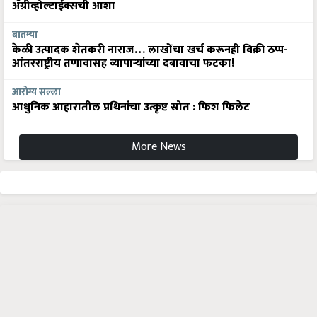
अ‍ॅग्रीव्होल्टाईक्सची आशा
बातम्या
केळी उत्पादक शेतकरी नाराज… लाखोंचा खर्च करूनही विक्री ठप्प-
आंतरराष्ट्रीय तणावासह व्यापाऱ्यांच्या दबावाचा फटका!
आरोग्य सल्ला
आधुनिक आहारातील प्रथिनांचा उत्कृष्ट स्रोत : फिश फिलेट
More News