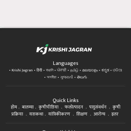
Languages
Krishi Jagran
हिंदी
বাঙালি
ਪੰਜਾਬੀ
தமிழ்
മലയാളം
ಕನ್ನಡ
ଓଡିଆ
অসমীয়া
ગુજરાતી
తెలుగు
Quick Links
होम
बातम्या
कृषीपीडिया
फलोत्पादन
पशुसंवर्धन
कृषी
प्रक्रिया
यशकथा
यांत्रिकीकरण
शिक्षण
आरोग्य
इतर