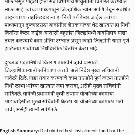
आले असून पहिला हप्ता सर्व विभागीय आयुक्तांना वितरित करण्यात
आला आहे. त्यांच्या माध्यमातून जिल्हाधिकाऱ्यांना आणि तेथून संबंधित
तालुक्यांच्या तहसिलदारांना हा निधी वर्ग केला जाईल. त्यांच्या
माध्यमातून दुष्काळग्रस्त गावांतील शेतकऱ्यांच्या थेट खात्यात हा निधी
वितरित केला जाईल. यासाठी बहुतांश जिल्ह्यांमध्ये गावनिहाय याद्या
तयार करण्याचे काम अंतिम टप्प्यात असून काही जिल्ह्यांनी याद्या पूर्ण
झालेल्या गावांमध्ये निधीदेखील वितरित केला आहे.
दुष्काळ मदतनिधीचे वितरण तातडीने व्हावे यासाठी
जिल्हाधिकाऱ्यांनी संनियंत्रण करावे,
असे निर्देश मुख्य सचिवांनी
यावेळी दिले. याद्या तयार करण्याचे काम तातडीने पूर्ण करुन तातडीने
निधी लाभार्थ्यांच्या खात्यात जमा करावा
,
असेही मुख्य सचिवांनी
सांगितले. यावेळी प्रधानमंत्री कृषी सन्मान योजनेच्या कामाचा
आढावादेखील मुख्य सचिवांनी घेतला. या योजनेच्या कामाला गती
द्यावी
,
असेही त्यांनी सांगितले.
English Summary:
Distributed first Installment fund for the