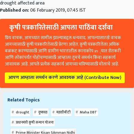
drought affected area
Published on:
06 February 2019, 07:45 IST
कृषी पत्रकारितेसाठी आपला पाठिंबा दर्शवा
प्रिय वाचक, आमच्यात सामील झाल्याबद्दल धन्यवाद. आपल्यासारखे वाचक
आमच्यासाठी कृषी पत्रकारितेसाठी प्रेरणा आहेत. कृषी पत्रकारितेला अधिक
बळकट करण्यासाठी आणि ग्रामीण भारतातील कानाकोप in्यात शेतकरी
आणि लोकांपर्यंत पोहोचण्यासाठी आम्हाला तुमचे समर्थन किंवा सहकार्य
आवश्यक आहे. आपले प्रत्येक सहकार्य आमच्या भविष्यासाठी मोलाचे आहे.
आपण आम्हाला समर्थन करणे आवश्यक आहे (Contribute Now)
Related Topics
drought
दुष्काळ
महाडीबीटी
Maha DBT
प्रधानमंत्री कृषी सन्मान योजना
Prime Minister Kisan SAmman Nidhi