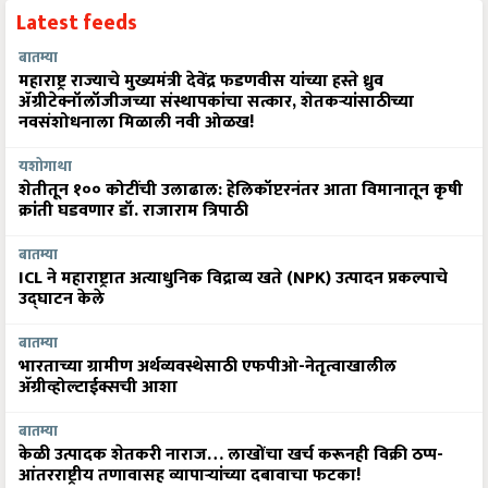
Latest feeds
बातम्या
महाराष्ट्र राज्याचे मुख्यमंत्री देवेंद्र फडणवीस यांच्या हस्ते ध्रुव
ॲग्रीटेक्नॉलॉजीजच्या संस्थापकांचा सत्कार, शेतकऱ्यांसाठीच्या
नवसंशोधनाला मिळाली नवी ओळख!
यशोगाथा
शेतीतून १०० कोटींची उलाढाल: हेलिकॉप्टरनंतर आता विमानातून कृषी
क्रांती घडवणार डॉ. राजाराम त्रिपाठी
बातम्या
ICL ने महाराष्ट्रात अत्याधुनिक विद्राव्य खते (NPK) उत्पादन प्रकल्पाचे
उद्घाटन केले
बातम्या
भारताच्या ग्रामीण अर्थव्यवस्थेसाठी एफपीओ-नेतृत्वाखालील
अ‍ॅग्रीव्होल्टाईक्सची आशा
बातम्या
केळी उत्पादक शेतकरी नाराज… लाखोंचा खर्च करूनही विक्री ठप्प-
आंतरराष्ट्रीय तणावासह व्यापाऱ्यांच्या दबावाचा फटका!