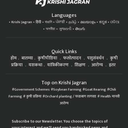
Languages
Krishi Jagran
हिंदी
বাঙালি
ਪੰਜਾਬੀ
தமிழ்
മലയാളം
ಕನ್ನಡ
ଓଡିଆ
অসমীয়া
ગુજરાતી
తెలుగు
Quick Links
होम
बातम्या
कृषीपीडिया
फलोत्पादन
पशुसंवर्धन
कृषी
प्रक्रिया
यशकथा
यांत्रिकीकरण
शिक्षण
आरोग्य
इतर
Top on Krishi Jagran
Government Schemes
Soybean Farming
Goat Rearing
Chili
Farming
कृषी प्रक्रिया
Orchard planting / फळबाग लागवड
Health मानवी
आरोग्य
Subscribe to our Newsletter. You choose the topics of
your interest and we'll send you handpicked news and