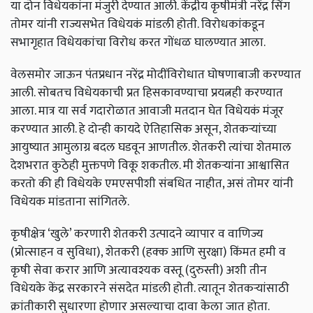
या दोन विधेयकांना मंजुरी देण्यात आली. केंद्रीय कृषीमंत्री नरेंद्र सिंग
तोमर यांनी राज्यसभेत विधेयकं मांडली होती. विरोधकांकडून
सभागृहात विधेयकांचा विरोध करत गोंधळ घालण्यात आला.
वेलसमोर जाऊन पंतप्रधान नरेंद्र मोदींविरोधात घोषणाबाजी करण्यात
आली. सोबतच विधेयकाची प्रत हिसकावण्याचा प्रयत्नही करण्यात
आला. मात्र या सर्व गदारोळात आवाजी मतदान घेत विधेयकं मंजूर
करण्यात आली.
हे दोन्ही कायदे ऐतिहासिक असून,
शेतकऱ्यांच्या
आयुष्यात आमुलाग्र बदल घडवून आणतील. शेतकरी त्यांचा शेतमाल
देशभरात कुठेही मुक्तपणे विकू शकतील. मी शेतकऱ्यांना आश्वासित
करतो की ही विधेयके एमएसपीशी संबधित नाहीत
,
असं तोमर यांनी
विधेयक मांडताना सांगितले.
कृषीक्षेत्र ‘खुले’ करणारी शेतकरी उत्पादने व्यापार व वाणिज्य
(प्रोत्साहन व सुविधा),
शेतकरी (हक्क आणि सुरक्षा) किंमत हमी व
कृषी सेवा करार आणि अत्यावश्यक वस्तू (दुरुस्ती) अशी तीन
विधेयके केंद्र सरकारने संसदेत मांडली होती. त्यातून शेतकऱ्यांसाठी
क्रांतीकारी सुधारणा होणार असल्याचा दावा केला जात होता.