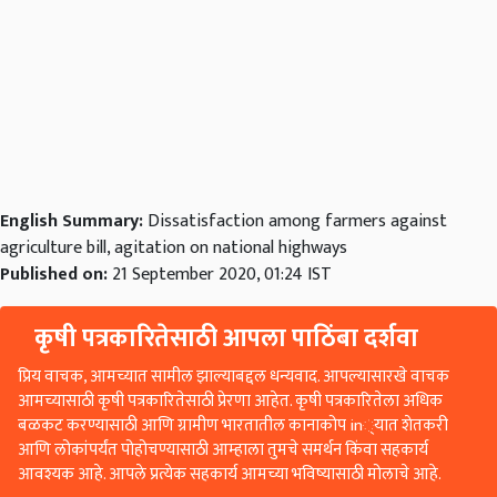
English Summary:
Dissatisfaction among farmers against
agriculture bill, agitation on national highways
Published on:
21 September 2020, 01:24 IST
कृषी पत्रकारितेसाठी आपला पाठिंबा दर्शवा
प्रिय वाचक, आमच्यात सामील झाल्याबद्दल धन्यवाद. आपल्यासारखे वाचक
आमच्यासाठी कृषी पत्रकारितेसाठी प्रेरणा आहेत. कृषी पत्रकारितेला अधिक
बळकट करण्यासाठी आणि ग्रामीण भारतातील कानाकोप in्यात शेतकरी
आणि लोकांपर्यंत पोहोचण्यासाठी आम्हाला तुमचे समर्थन किंवा सहकार्य
आवश्यक आहे. आपले प्रत्येक सहकार्य आमच्या भविष्यासाठी मोलाचे आहे.