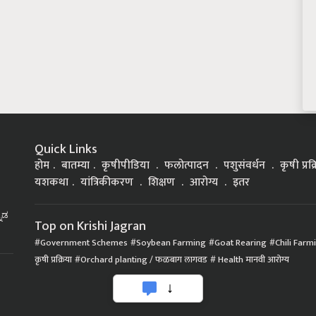
Quick Links
होम
बातम्या
कृषीपीडिया
फलोत्पादन
पशुसंवर्धन
कृषी प्रक
यशकथा
यांत्रिकीकरण
शिक्षण
आरोग्य
इतर
್ನಡ
Top on Krishi Jagran
Government Schemes
Soybean Farming
Goat Rearing
Chili Farm
कृषी प्रक्रिया
Orchard planting / फळबाग लागवड
Health मानवी आरोग्य