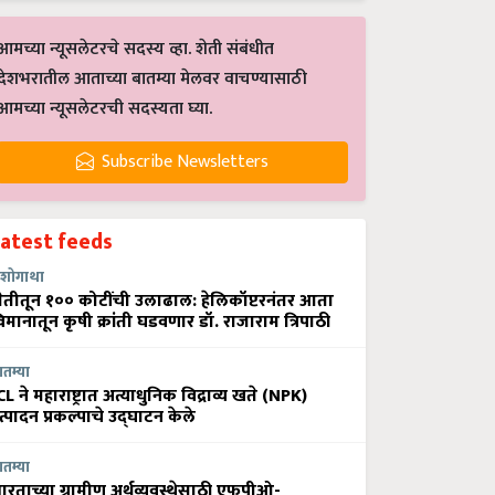
आमच्या न्यूसलेटरचे सदस्य व्हा. शेती संबंधीत
देशभरातील आताच्या बातम्या मेलवर वाचण्यासाठी
आमच्या न्यूसलेटरची सदस्यता घ्या.
Subscribe Newsletters
Latest feeds
शोगाथा
ेतीतून १०० कोटींची उलाढाल: हेलिकॉप्टरनंतर आता
िमानातून कृषी क्रांती घडवणार डॉ. राजाराम त्रिपाठी
ातम्या
CL ने महाराष्ट्रात अत्याधुनिक विद्राव्य खते (NPK)
त्पादन प्रकल्पाचे उद्घाटन केले
ातम्या
ारताच्या ग्रामीण अर्थव्यवस्थेसाठी एफपीओ-