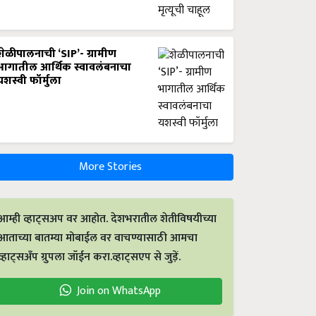
शेळीपालनाची ‘SIP’- ग्रामीण
भागातील आर्थिक स्वावलंबनाचा
यशस्वी फॉर्मुला
More Stories
आम्ही व्हाट्सअप वर आहोत. देशभरातील शेतीविषयीच्या
आताच्या बातम्या मोबाईल वर वाचण्यासाठी आमचा
व्हाट्सअँप ग्रुपला जॉईन करा.व्हाट्सएप से जुड़ें.
Join on WhatsApp