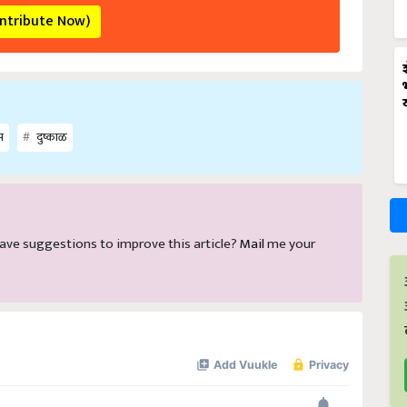
ontribute Now)
स
दुष्काळ
d have suggestions to improve this article?
Mail
me your