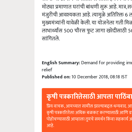
मोठ्या प्रमाणात घरांची बांधणी सुरू आहे. मात्र,
सर
मंजुरीची आवश्यकता आहे. त्यामुळे अतिरिक्त 6 ला
मुख्यमंत्र्यांनी यावेळी केली. या योजनेला गती 
लाभार्थ्यांस 500 चौरस फूट जागा खरेदीसाठी 50 ह
सांगितले.
English Summary:
Demand for providing imm
relief
Published on:
10 December 2018, 08:18 IST
कृषी पत्रकारितेसाठी आपला पाठिंबा
प्रिय वाचक, आमच्यात सामील झाल्याबद्दल धन्यवाद. आप
कृषी पत्रकारितेला अधिक बळकट करण्यासाठी आणि ग्
पोहोचण्यासाठी आम्हाला तुमचे समर्थन किंवा सहकार्य 
आहे.