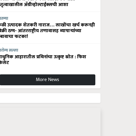
ेतृत्वाखालील अ‍ॅग्रीव्होल्टाईक्सची आशा
ातम्या
ेळी उत्पादक शेतकरी नाराज… लाखोंचा खर्च करूनही
िक्री ठप्प- आंतरराष्ट्रीय तणावासह व्यापाऱ्यांच्या
बावाचा फटका!
रोग्य सल्ला
धुनिक आहारातील प्रथिनांचा उत्कृष्ट स्रोत : फिश
िलेट
More News