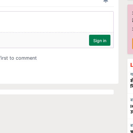
य
श
व
ब
I
उ
ब
भ