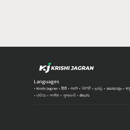
Languages
Krishi Jagran
हिंदी
বাঙালি
ਪੰਜਾਬੀ
தமிழ்
മലയാളം
ಕನ
ଓଡିଆ
অসমীয়া
ગુજરાતી
తెలుగు