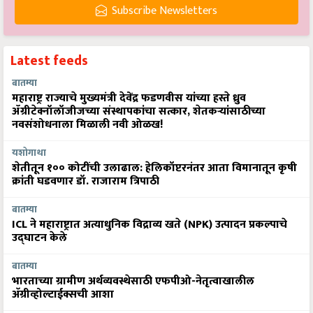
Subscribe Newsletters
Latest feeds
बातम्या
महाराष्ट्र राज्याचे मुख्यमंत्री देवेंद्र फडणवीस यांच्या हस्ते ध्रुव
ॲग्रीटेक्नॉलॉजीजच्या संस्थापकांचा सत्कार, शेतकऱ्यांसाठीच्या
नवसंशोधनाला मिळाली नवी ओळख!
यशोगाथा
शेतीतून १०० कोटींची उलाढाल: हेलिकॉप्टरनंतर आता विमानातून कृषी
क्रांती घडवणार डॉ. राजाराम त्रिपाठी
बातम्या
ICL ने महाराष्ट्रात अत्याधुनिक विद्राव्य खते (NPK) उत्पादन प्रकल्पाचे
उद्घाटन केले
बातम्या
भारताच्या ग्रामीण अर्थव्यवस्थेसाठी एफपीओ-नेतृत्वाखालील
अ‍ॅग्रीव्होल्टाईक्सची आशा