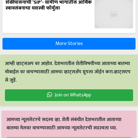
शेळीपालनाची ‘SIP’- ग्रामीण भागातील आर्थिक
स्वावलंबनाचा यशस्वी फॉर्मुला
More Stories
आम्ही व्हाट्सअप वर आहोत. देशभरातील शेतीविषयीच्या आताच्या बातम्या
मोबाईल वर वाचण्यासाठी आमचा व्हाट्सअँप ग्रुपला जॉईन करा.व्हाट्सएप
से जुड़ें.
Join on WhatsApp
आमच्या न्यूसलेटरचे सदस्य व्हा. शेती संबंधीत देशभरातील आताच्या
बातम्या मेलवर वाचण्यासाठी आमच्या न्यूसलेटरची सदस्यता घ्या.