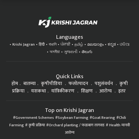
Languages
Krishi Jagran
हिंदी
বাঙালি
ਪੰਜਾਬੀ
தமிழ்
മലയാളം
ಕನ್ನಡ
ଓଡିଆ
অসমীয়া
ગુજરાતી
తెలుగు
Quick Links
होम
बातम्या
कृषीपीडिया
फलोत्पादन
पशुसंवर्धन
कृषी
प्रक्रिया
यशकथा
यांत्रिकीकरण
शिक्षण
आरोग्य
इतर
Top on Krishi Jagran
Government Schemes
Soybean Farming
Goat Rearing
Chili
Farming
कृषी प्रक्रिया
Orchard planting / फळबाग लागवड
Health मानवी
आरोग्य