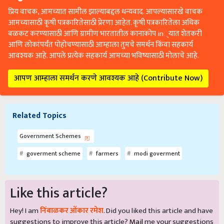
प्रिय वाचक, आमच्यात सामील झाल्याबद्दल धन्यवाद. आपल्यासारखे वाचक
आमच्यासाठी कृषी पत्रकारितेसाठी प्रेरणा आहेत. कृषी पत्रकारितेला अधिक
बळकट करण्यासाठी आणि ग्रामीण भारतातील कानाकोप in्यात शेतकरी
आणि लोकांपर्यंत पोहोचण्यासाठी आम्हाला तुमचे समर्थन किंवा सहकार्य
आवश्यक आहे. आपले प्रत्येक सहकार्य आमच्या भविष्यासाठी मोलाचे आहे.
आपण आम्हाला समर्थन करणे आवश्यक आहे (Contribute Now)
Related Topics
Government Schemes
goverment scheme
farmers
modi goverment
Like this article?
Hey! I am
निंबाळकर ओंकार रमेश
. Did you liked this article and have
suggestions to improve this article?
Mail
me your suggestions