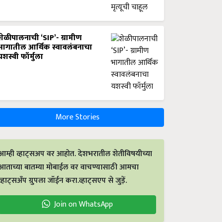
शेळीपालनाची ‘SIP’- ग्रामीण
भागातील आर्थिक स्वावलंबनाचा
यशस्वी फॉर्मुला
More Stories
आम्ही व्हाट्सअप वर आहोत. देशभरातील शेतीविषयीच्या
आताच्या बातम्या मोबाईल वर वाचण्यासाठी आमचा
व्हाट्सअँप ग्रुपला जॉईन करा.व्हाट्सएप से जुड़ें.
Join on WhatsApp