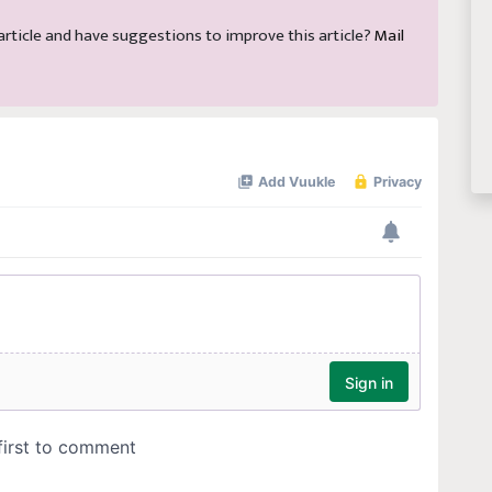
s article and have suggestions to improve this article?
Mail