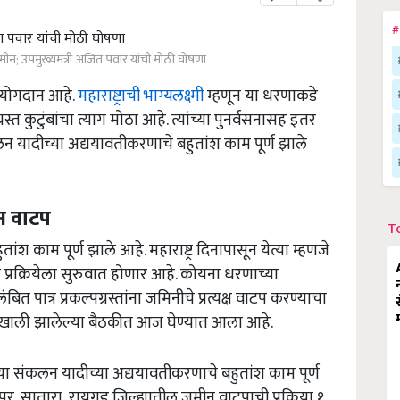
#
ीन; उपमुख्यमंत्री अजित पवार यांची मोठी घोषणा
ठे योगदान आहे.
महाराष्ट्राची भाग्यलक्ष्मी
म्हणून या धरणाकडे
स्त कुटुंबांचा त्याग मोठा आहे. त्यांच्या पुनर्वसनासह इतर
 संकलन यादीच्या अद्ययावतीकरणाचे बहुतांश काम पूर्ण झाले
मीन वाटप
T
ांश काम पूर्ण झाले आहे. महाराष्ट्र दिनापासून येत्या म्हणजे
्या प्रक्रियेला सुरुवात होणार आहे. कोयना धरणाच्या
ंबित पात्र प्रकल्पग्रस्तांना जमिनीचे प्रत्यक्ष वाटप करण्याचा
्षतेखाली झालेल्या बैठकीत आज घेण्यात आला आहे.
ांच्या संकलन यादीच्या अद्ययावतीकरणाचे बहुतांश काम पूर्ण
लापूर, सातारा, रायगड जिल्ह्यातील जमीन वाटपाची प्रक्रिया १