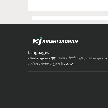
Languages
Krishi Jagran
हिंदी
বাঙালি
ਪੰਜਾਬੀ
தமிழ்
മലയാളം
ಕನ
ଓଡିଆ
অসমীয়া
ગુજરાતી
తెలుగు