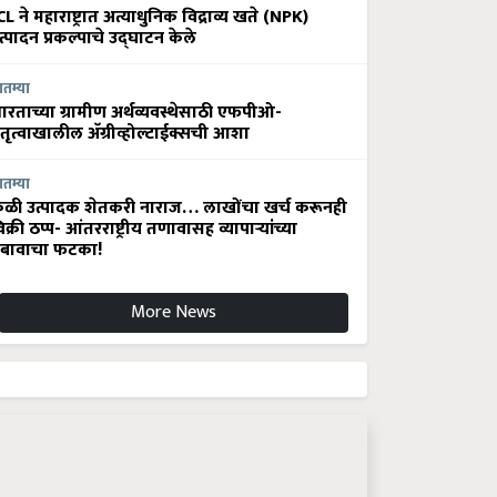
CL ने महाराष्ट्रात अत्याधुनिक विद्राव्य खते (NPK)
त्पादन प्रकल्पाचे उद्घाटन केले
ातम्या
ारताच्या ग्रामीण अर्थव्यवस्थेसाठी एफपीओ-
ेतृत्वाखालील अ‍ॅग्रीव्होल्टाईक्सची आशा
ातम्या
ेळी उत्पादक शेतकरी नाराज… लाखोंचा खर्च करूनही
िक्री ठप्प- आंतरराष्ट्रीय तणावासह व्यापाऱ्यांच्या
बावाचा फटका!
More News