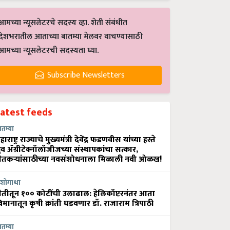
आमच्या न्यूसलेटरचे सदस्य व्हा. शेती संबंधीत
देशभरातील आताच्या बातम्या मेलवर वाचण्यासाठी
आमच्या न्यूसलेटरची सदस्यता घ्या.
Subscribe Newsletters
Latest feeds
ातम्या
हाराष्ट्र राज्याचे मुख्यमंत्री देवेंद्र फडणवीस यांच्या हस्ते
्रुव ॲग्रीटेक्नॉलॉजीजच्या संस्थापकांचा सत्कार,
ेतकऱ्यांसाठीच्या नवसंशोधनाला मिळाली नवी ओळख!
शोगाथा
ेतीतून १०० कोटींची उलाढाल: हेलिकॉप्टरनंतर आता
िमानातून कृषी क्रांती घडवणार डॉ. राजाराम त्रिपाठी
ातम्या