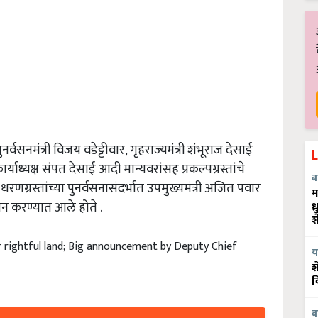
वसनमंत्री विजय वडेट्टीवार, गृहराज्यमंत्री शंभूराज देसाई
क कार्याध्यक्ष संपत देसाई आदी मान्यवरांसह प्रकल्पग्रस्तांचे
ब
धरणग्रस्तांच्या पुनर्वसनासंदर्भात उपमुख्यमंत्री अजित पवार
म
जन करण्यात आले होते .
ध
श
r rightful land; Big announcement by Deputy Chief
य
श
व
ब