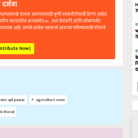
 दर्शवा
I
उ
ल्यासारखे वाचक आमच्यासाठी कृषी पत्रकारितेसाठी प्रेरणा आहेत.
रामीण भारतातील कानाकोप in्यात शेतकरी आणि लोकांपर्यंत
ब
आवश्यक आहे. आपले प्रत्येक सहकार्य आमच्या भविष्यासाठी मोलाचे
भ
न
ontribute Now)
ब
क
व
द
ster ajit pawar
agriculture news
b thorat