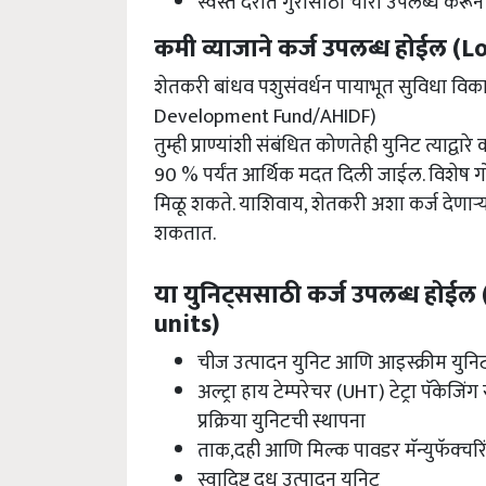
स्वस्त दरात गुरांसाठी चारा उपलब्ध करून 
कमी व्याजाने कर्ज उपलब्ध होईल (L
शेतकरी बांधव पशुसंवर्धन पायाभूत सुविधा व
Development Fund/AHIDF)
तुम्ही प्राण्यांशी संबंधित कोणतेही युनिट त्याद्वा
90 % पर्यंत आर्थिक मदत दिली जाईल. विशेष गोष्ट
मिळू शकते. याशिवाय, शेतकरी अशा कर्ज देणाऱ्
शकतात.
या युनिट्ससाठी कर्ज उपलब्ध होईल
units)
चीज उत्पादन युनिट आणि आइस्क्रीम युनि
अल्ट्रा हाय टेम्परेचर (UHT) टेट्रा पॅकेजिं
प्रक्रिया युनिटची स्थापना
ताक,दही आणि मिल्क पावडर मॅन्युफॅक्चरि
स्वादिष्ट दूध उत्पादन युनिट