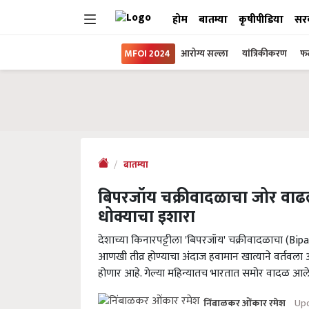
होम
बातम्या
कृषीपीडिया
सर
MFOI 2024
आरोग्य सल्ला
यांत्रिकीकरण
फल
बातम्या
बिपरजॉय चक्रीवादळाचा जोर वाढला
धोक्याचा इशारा
देशाच्या किनारपट्टीला 'बिपरजॉय' चक्रीवादळाचा (Bip
आणखी तीव्र होण्याचा अंदाज हवामान खात्याने वर्तवला 
होणार आहे. गेल्या महिन्यातच भारतात समोर वादळ आले ह
Upd
निंबाळकर ओंकार रमेश