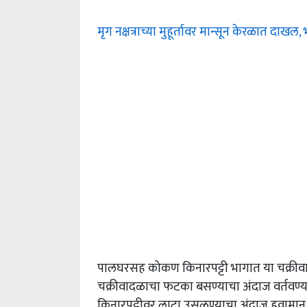
मृग नक्षत्राच्या मुहूर्तावर मान्सून केरळात दा
पालघरसह कोकण किनारपट्टी भागात या चक्रीव
चक्रीवादळाचा फटका बसण्याचा अंदाज वर्तवण्यात 
किनारपट्टीवर लाटा उसळण्याचा अंदाज हवामान 