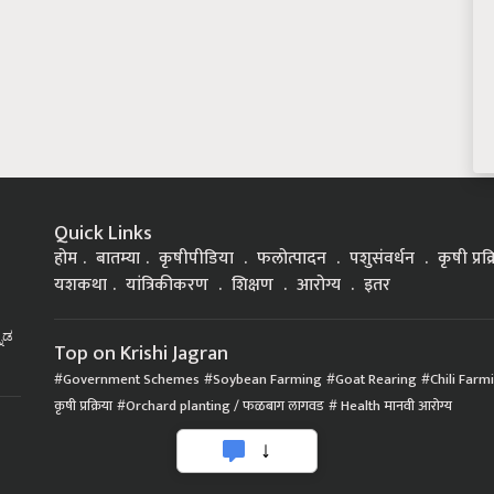
Quick Links
होम
बातम्या
कृषीपीडिया
फलोत्पादन
पशुसंवर्धन
कृषी प्रक
यशकथा
यांत्रिकीकरण
शिक्षण
आरोग्य
इतर
್ನಡ
Top on Krishi Jagran
Government Schemes
Soybean Farming
Goat Rearing
Chili Farm
कृषी प्रक्रिया
Orchard planting / फळबाग लागवड
Health मानवी आरोग्य