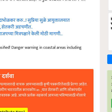
दाभोळकर करु...! सुप्रिया सुळे आयुक्तालयात
ण, शेतकरी अडचणीत..
जपच्या मित्रपक्षाने केली मोठी मागणी...
sified! Danger warning in coastal areas including
 दर्शवा
ल्यासारखे वाचक आमच्यासाठी कृषी पत्रकारितेसाठी प्रेरणा आहेत.
रामीण भारतातील कानाकोप in्यात शेतकरी आणि लोकांपर्यंत
आवश्यक आहे. आपले प्रत्येक सहकार्य आमच्या भविष्यासाठी मोलाचे