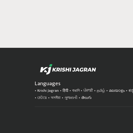
Languages
Krishi Jagran
हिंदी
বাঙালি
ਪੰਜਾਬੀ
தமிழ்
മലയാളം
ಕನ
ଓଡିଆ
অসমীয়া
ગુજરાતી
తెలుగు