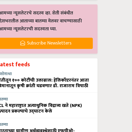
आमच्या न्यूसलेटरचे सदस्य व्हा. शेती संबंधीत
देशभरातील आताच्या बातम्या मेलवर वाचण्यासाठी
आमच्या न्यूसलेटरची सदस्यता घ्या.
Subscribe Newsletters
Latest feeds
शोगाथा
ेतीतून १०० कोटींची उलाढाल: हेलिकॉप्टरनंतर आता
िमानातून कृषी क्रांती घडवणार डॉ. राजाराम त्रिपाठी
ातम्या
CL ने महाराष्ट्रात अत्याधुनिक विद्राव्य खते (NPK)
त्पादन प्रकल्पाचे उद्घाटन केले
ातम्या
ारताच्या ग्रामीण अर्थव्यवस्थेसाठी एफपीओ-