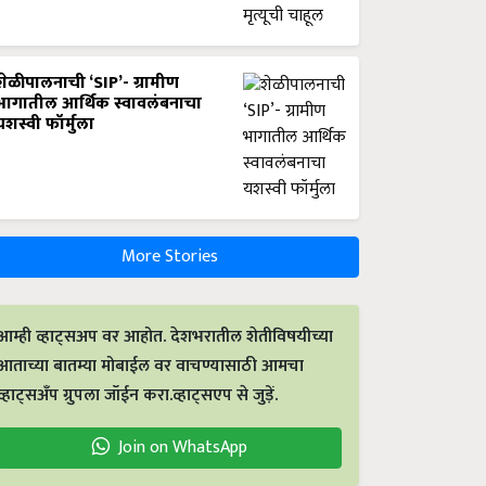
शेळीपालनाची ‘SIP’- ग्रामीण
भागातील आर्थिक स्वावलंबनाचा
यशस्वी फॉर्मुला
More Stories
आम्ही व्हाट्सअप वर आहोत. देशभरातील शेतीविषयीच्या
आताच्या बातम्या मोबाईल वर वाचण्यासाठी आमचा
व्हाट्सअँप ग्रुपला जॉईन करा.व्हाट्सएप से जुड़ें.
Join on WhatsApp