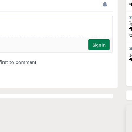
न
ब
क
व
द
आ
आ
फ