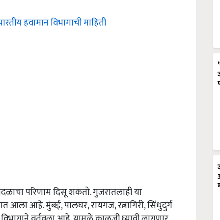
खल, भारतीय हवामान विभागाची माहिती
ादळाचा परिणाम दिसू शकतो. गुजरातलाही या
आला आहे. मुंबई, पालघर, रायगज, रत्नागिरी, सिंधुदुर्ग
विभागाने वर्तवला आहे. यामुळे काळजी घ्यावी लागणार