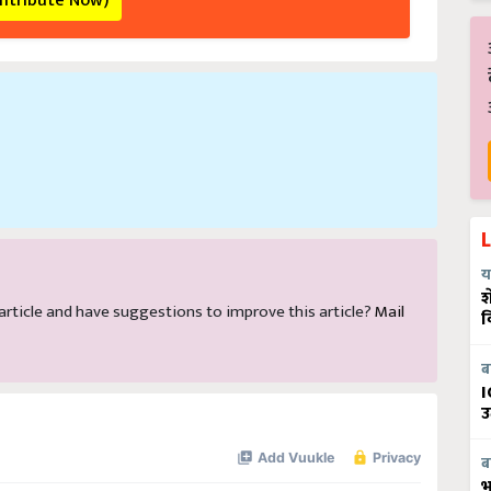
ontribute Now)
य
श
s article and have suggestions to improve this article?
Mail
व
ब
I
उ
ब
भ