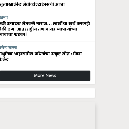
ेतृत्वाखालील अ‍ॅग्रीव्होल्टाईक्सची आशा
ातम्या
ेळी उत्पादक शेतकरी नाराज… लाखोंचा खर्च करूनही
िक्री ठप्प- आंतरराष्ट्रीय तणावासह व्यापाऱ्यांच्या
बावाचा फटका!
रोग्य सल्ला
धुनिक आहारातील प्रथिनांचा उत्कृष्ट स्रोत : फिश
िलेट
More News