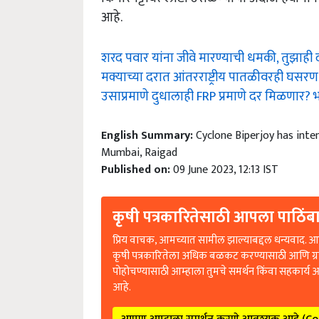
आहे.
शरद पवार यांना जीवे मारण्याची धमकी, तुझाही 
मक्याच्या दरात आंतरराष्ट्रीय पातळीवरही घसर
उसाप्रमाणे दुधालाही FRP प्रमाणे दर मिळणार? भा
English Summary:
Cyclone Biperjoy has inten
Mumbai, Raigad
Published on:
09 June 2023, 12:13 IST
कृषी पत्रकारितेसाठी आपला पाठिंबा
प्रिय वाचक, आमच्यात सामील झाल्याबद्दल धन्यवाद. आप
कृषी पत्रकारितेला अधिक बळकट करण्यासाठी आणि ग्
पोहोचण्यासाठी आम्हाला तुमचे समर्थन किंवा सहकार्य 
आहे.