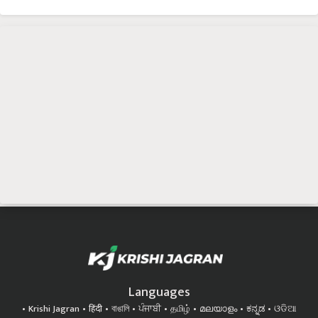
Languages
Krishi Jagran
हिंदी
বাঙালি
ਪੰਜਾਬੀ
தமிழ்
മലയാളം
ಕನ್ನಡ
ଓଡିଆ