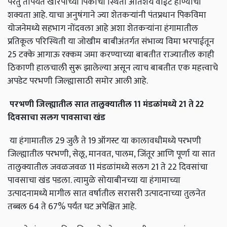
परंतु तोपर्यंत खरिपाच्या पिकांची स्थिती अतिशय वाईट होण्याची
शक्यता आहे. याचा अनुषंगाने ज्या शेतकऱ्यांनी पंतप्रधान पिकविमा
योजनेमध्ये सहभाग नोंदवला आहे अशा शेतकऱ्यांना हंगामातील
प्रतिकूल परिस्थिती या जोखीम बाबीअंतर्गत संभाव्य विमा भरपाईतून
25 टक्के आगाऊ रक्कम जमा करण्याच्या बाबतीत राज्यातील काही
ठिकाणी हालचाली सुरू झालेल्या असून त्याच बाबतीत एक महत्त्वाचे
अपडेट परभणी जिल्ह्यासाठी समोर आली आहे.
परभणी
जिल्ह्यातील
सात
तालुक्यातील
11
मंडळांमध्ये
21
ते
22
दिवसाचा
सलग
पावसाचा
खंड
या हंगामातील 29 जुलै ते 19 ऑगस्ट या कालावधीमध्ये परभणी
जिल्ह्यातील परभणी, सेलू, मानवत, पालम, जिंतूर आणि पूर्णा या सात
तालुक्यातील जवळजवळ 11 मंडळांमध्ये सलग 21 ते 22 दिवसांचा
पावसाचा खंड पडला. त्यामुळे सोयाबीनच्या या हंगामाच्या
उत्पादनामध्ये मागील सात वर्षातील सरासरी उत्पादनाच्या तुलनेत
तब्बल 64 ते 67% पर्यंत घट अपेक्षित आहे.