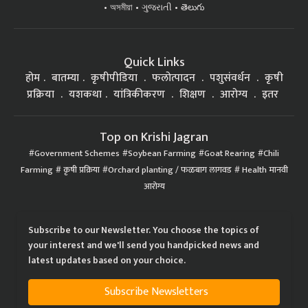
অসমীয়া
ગુજરાતી
తెలుగు
Quick Links
होम
बातम्या
कृषीपीडिया
फलोत्पादन
पशुसंवर्धन
कृषी
प्रक्रिया
यशकथा
यांत्रिकीकरण
शिक्षण
आरोग्य
इतर
Top on Krishi Jagran
Government Schemes
Soybean Farming
Goat Rearing
Chili
Farming
कृषी प्रक्रिया
Orchard planting / फळबाग लागवड
Health मानवी
आरोग्य
Subscribe to our Newsletter. You choose the topics of
your interest and we'll send you handpicked news and
latest updates based on your choice.
Subscribe Newsletters