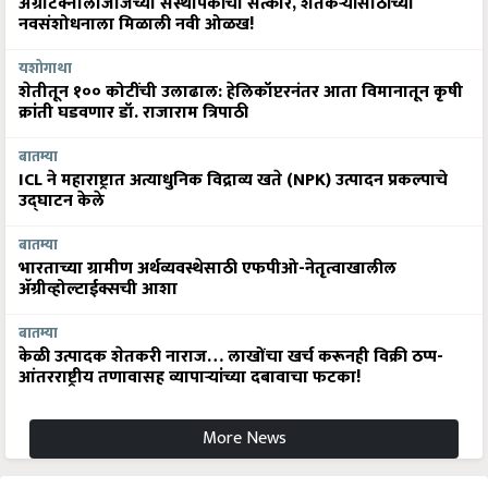
ॲग्रीटेक्नॉलॉजीजच्या संस्थापकांचा सत्कार, शेतकऱ्यांसाठीच्या
नवसंशोधनाला मिळाली नवी ओळख!
यशोगाथा
शेतीतून १०० कोटींची उलाढाल: हेलिकॉप्टरनंतर आता विमानातून कृषी
क्रांती घडवणार डॉ. राजाराम त्रिपाठी
बातम्या
ICL ने महाराष्ट्रात अत्याधुनिक विद्राव्य खते (NPK) उत्पादन प्रकल्पाचे
उद्घाटन केले
बातम्या
भारताच्या ग्रामीण अर्थव्यवस्थेसाठी एफपीओ-नेतृत्वाखालील
अ‍ॅग्रीव्होल्टाईक्सची आशा
बातम्या
केळी उत्पादक शेतकरी नाराज… लाखोंचा खर्च करूनही विक्री ठप्प-
आंतरराष्ट्रीय तणावासह व्यापाऱ्यांच्या दबावाचा फटका!
More News