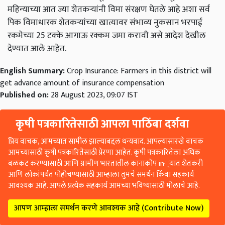
महिन्याच्या आत ज्या शेतकऱ्यांनी विमा संरक्षण घेतले आहे अशा सर्व
पिक विमाधारक शेतकऱ्यांच्या खात्यावर संभाव्य नुकसान भरपाई
रकमेच्या 25 टक्के आगाऊ रक्कम जमा करावी असे आदेश देखील
देण्यात आले आहेत.
English Summary:
Crop Insurance: Farmers in this district will
get advance amount of insurance compensation
Published on:
28 August 2023, 09:07 IST
कृषी पत्रकारितेसाठी आपला पाठिंबा दर्शवा
प्रिय वाचक, आमच्यात सामील झाल्याबद्दल धन्यवाद. आपल्यासारखे वाचक
आमच्यासाठी कृषी पत्रकारितेसाठी प्रेरणा आहेत. कृषी पत्रकारितेला अधिक
बळकट करण्यासाठी आणि ग्रामीण भारतातील कानाकोप in्यात शेतकरी
आणि लोकांपर्यंत पोहोचण्यासाठी आम्हाला तुमचे समर्थन किंवा सहकार्य
आवश्यक आहे. आपले प्रत्येक सहकार्य आमच्या भविष्यासाठी मोलाचे आहे.
आपण आम्हाला समर्थन करणे आवश्यक आहे (Contribute Now)