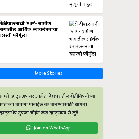
शेळीपालनाची ‘SIP’- ग्रामीण
भागातील आर्थिक स्वावलंबनाचा
यशस्वी फॉर्मुला
More Stories
आम्ही व्हाट्सअप वर आहोत. देशभरातील शेतीविषयीच्या
आताच्या बातम्या मोबाईल वर वाचण्यासाठी आमचा
व्हाट्सअँप ग्रुपला जॉईन करा.व्हाट्सएप से जुड़ें.
Join on WhatsApp