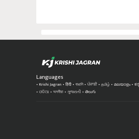
Languages
Krishi Jagran
हिंदी
বাঙালি
ਪੰਜਾਬੀ
தமிழ்
മലയാളം
ಕನ
ଓଡିଆ
অসমীয়া
ગુજરાતી
తెలుగు