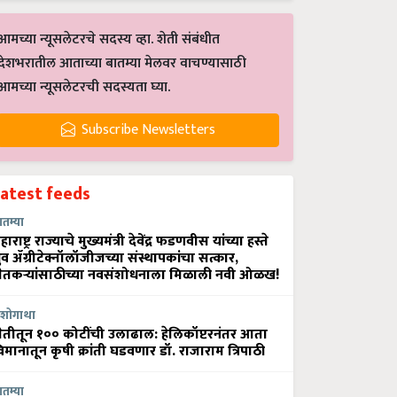
आमच्या न्यूसलेटरचे सदस्य व्हा. शेती संबंधीत
देशभरातील आताच्या बातम्या मेलवर वाचण्यासाठी
आमच्या न्यूसलेटरची सदस्यता घ्या.
Subscribe Newsletters
Latest feeds
ातम्या
हाराष्ट्र राज्याचे मुख्यमंत्री देवेंद्र फडणवीस यांच्या हस्ते
्रुव ॲग्रीटेक्नॉलॉजीजच्या संस्थापकांचा सत्कार,
ेतकऱ्यांसाठीच्या नवसंशोधनाला मिळाली नवी ओळख!
शोगाथा
ेतीतून १०० कोटींची उलाढाल: हेलिकॉप्टरनंतर आता
िमानातून कृषी क्रांती घडवणार डॉ. राजाराम त्रिपाठी
ातम्या