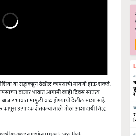
ब
नेशिया या राष्ट्रांकडून देखील कापसाची मागणी होऊ शकते.
म
ध
कापसाच्या बाजार भावात आगामी काही दिवस सातत्य
श
 बाजार भावात मामुली वाढ होण्याची देखील आशा आहे.
 कापूस उत्पादक शेतकऱ्यांसाठी मोठा आशादायी सिद्ध
य
श
व
eased because american report says that
ब