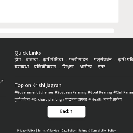
Quick Links
होम
बातम्या
कृषीपीडिया
फलोत्पादन
पशुसंवर्धन
कृषी प्रक
यशकथा
यांत्रिकीकरण
शिक्षण
आरोग्य
इतर
್ನಡ
Top on Krishi Jagran
Government Schemes
Soybean Farming
Goat Rearing
Chili Farm
कृषी प्रक्रिया
Orchard planting / फळबाग लागवड
Health मानवी आरोग्य
|
|
|
Privacy Policy
Terms of Service
Data Policy
Refund & Cancellation Policy
CopyRight - 2021 Krishi Jagran Media Group. All Rights Reserved.