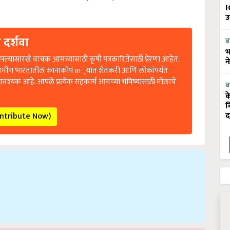
I
उ
 दर्शवा
ब
भ
ल्यासारखे वाचक आमच्यासाठी कृषी पत्रकारितेसाठी प्रेरणा आहेत.
न
रामीण भारतातील कानाकोप in्यात शेतकरी आणि लोकांपर्यंत
आवश्यक आहे. आपले प्रत्येक सहकार्य आमच्या भविष्यासाठी मोलाचे
ब
क
व
ontribute Now)
द