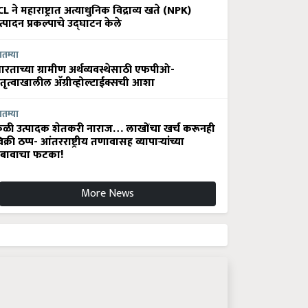
CL ने महाराष्ट्रात अत्याधुनिक विद्राव्य खते (NPK)
त्पादन प्रकल्पाचे उद्घाटन केले
ातम्या
ारताच्या ग्रामीण अर्थव्यवस्थेसाठी एफपीओ-
ेतृत्वाखालील अ‍ॅग्रीव्होल्टाईक्सची आशा
ातम्या
ेळी उत्पादक शेतकरी नाराज… लाखोंचा खर्च करूनही
िक्री ठप्प- आंतरराष्ट्रीय तणावासह व्यापाऱ्यांच्या
बावाचा फटका!
More News