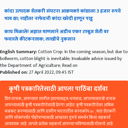
कांदा उत्पादक शेतकरी संघटना आक्रमक!! कांद्याला 3 हजार रुपये
भाव द्या; नाहीतर नाफेडची कांदा खरेदी हाणून पाडू
काय मिळाले! अज्ञात माणसाने अडीच एकर टरबूज शेती वर
फवारले कीटकनाशक; लाखोंचे नुकसान
English Summary:
Cotton Crop: In the coming season, but due to
bollworm, cotton blight is inevitable; Invaluable advice issued by
the Department of Agriculture; Read on
Published on:
27 April 2022, 09:45 IST
कृषी पत्रकारितेसाठी आपला पाठिंबा दर्शवा
प्रिय वाचक, आमच्यात सामील झाल्याबद्दल धन्यवाद. आपल्यासारखे वाचक
आमच्यासाठी कृषी पत्रकारितेसाठी प्रेरणा आहेत. कृषी पत्रकारितेला अधिक
बळकट करण्यासाठी आणि ग्रामीण भारतातील कानाकोप in्यात शेतकरी
आणि लोकांपर्यंत पोहोचण्यासाठी आम्हाला तुमचे समर्थन किंवा सहकार्य
आवश्यक आहे. आपले प्रत्येक सहकार्य आमच्या भविष्यासाठी मोलाचे आहे.