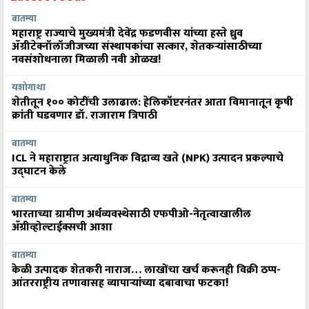
बातम्या
महाराष्ट्र राज्याचे मुख्यमंत्री देवेंद्र फडणवीस यांच्या हस्ते ध्रुव
ॲग्रीटेक्नॉलॉजीजच्या संस्थापकांचा सत्कार, शेतकऱ्यांसाठीच्या
नवसंशोधनाला मिळाली नवी ओळख!
यशोगाथा
शेतीतून १०० कोटींची उलाढाल: हेलिकॉप्टरनंतर आता विमानातून कृषी
क्रांती घडवणार डॉ. राजाराम त्रिपाठी
बातम्या
ICL ने महाराष्ट्रात अत्याधुनिक विद्राव्य खते (NPK) उत्पादन प्रकल्पाचे
उद्घाटन केले
बातम्या
भारताच्या ग्रामीण अर्थव्यवस्थेसाठी एफपीओ-नेतृत्वाखालील
अ‍ॅग्रीव्होल्टाईक्सची आशा
बातम्या
केळी उत्पादक शेतकरी नाराज… लाखोंचा खर्च करूनही विक्री ठप्प-
आंतरराष्ट्रीय तणावासह व्यापाऱ्यांच्या दबावाचा फटका!