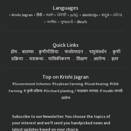
Languages
Krishi Jagran
हिंदी
বাঙালি
ਪੰਜਾਬੀ
தமிழ்
മലയാളം
ಕನ್ನಡ
ଓଡିଆ
অসমীয়া
ગુજરાતી
తెలుగు
Quick Links
होम
बातम्या
कृषीपीडिया
फलोत्पादन
पशुसंवर्धन
कृषी
प्रक्रिया
यशकथा
यांत्रिकीकरण
शिक्षण
आरोग्य
इतर
Top on Krishi Jagran
Government Schemes
Soybean Farming
Goat Rearing
Chili
Farming
कृषी प्रक्रिया
Orchard planting / फळबाग लागवड
Health मानवी
आरोग्य
Subscribe to our Newsletter. You choose the topics of
your interest and we'll send you handpicked news and
latest updates based on your choice.