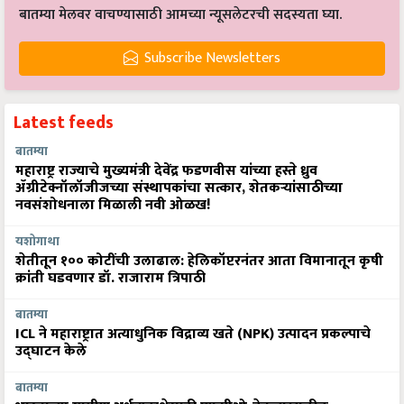
बातम्या मेलवर वाचण्यासाठी आमच्या न्यूसलेटरची सदस्यता घ्या.
Subscribe Newsletters
Latest feeds
बातम्या
महाराष्ट्र राज्याचे मुख्यमंत्री देवेंद्र फडणवीस यांच्या हस्ते ध्रुव
ॲग्रीटेक्नॉलॉजीजच्या संस्थापकांचा सत्कार, शेतकऱ्यांसाठीच्या
नवसंशोधनाला मिळाली नवी ओळख!
यशोगाथा
शेतीतून १०० कोटींची उलाढाल: हेलिकॉप्टरनंतर आता विमानातून कृषी
क्रांती घडवणार डॉ. राजाराम त्रिपाठी
बातम्या
ICL ने महाराष्ट्रात अत्याधुनिक विद्राव्य खते (NPK) उत्पादन प्रकल्पाचे
उद्घाटन केले
बातम्या