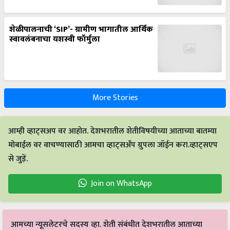
शेळीपालनाची ‘SIP’- ग्रामीण भागातील आर्थिक
स्वावलंबनाचा यशस्वी फॉर्मुला
More Stories
आम्ही व्हाट्सअप वर आहोत. देशभरातील शेतीविषयीच्या आताच्या बातम्या
मोबाईल वर वाचण्यासाठी आमचा व्हाट्सअँप ग्रुपला जॉईन करा.व्हाट्सएप
से जुड़ें.
Join on WhatsApp
आमच्या न्यूसलेटरचे सदस्य व्हा. शेती संबंधीत देशभरातील आताच्या