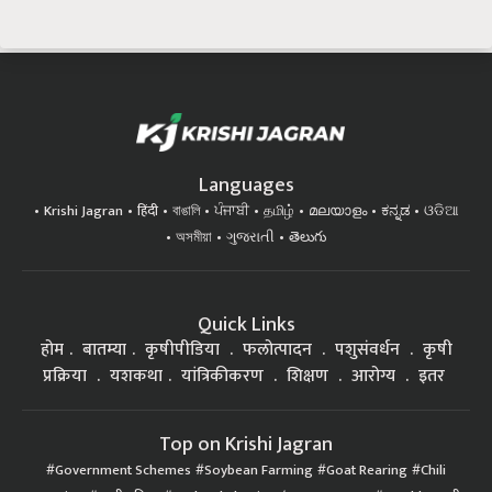
Languages
Krishi Jagran
हिंदी
বাঙালি
ਪੰਜਾਬੀ
தமிழ்
മലയാളം
ಕನ್ನಡ
ଓଡିଆ
অসমীয়া
ગુજરાતી
తెలుగు
Quick Links
होम
बातम्या
कृषीपीडिया
फलोत्पादन
पशुसंवर्धन
कृषी
प्रक्रिया
यशकथा
यांत्रिकीकरण
शिक्षण
आरोग्य
इतर
Top on Krishi Jagran
Government Schemes
Soybean Farming
Goat Rearing
Chili