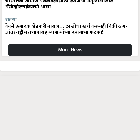
भारताच्या ग्रामीण अर्थव्यवस्थेसाठी एफपीओ-नेतृत्वाखालील
अ‍ॅग्रीव्होल्टाईक्सची आशा
बातम्या
केळी उत्पादक शेतकरी नाराज… लाखोंचा खर्च करूनही विक्री ठप्प-
आंतरराष्ट्रीय तणावासह व्यापाऱ्यांच्या दबावाचा फटका!
More News