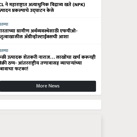
CL ने महाराष्ट्रात अत्याधुनिक विद्राव्य खते (NPK)
त्पादन प्रकल्पाचे उद्घाटन केले
ातम्या
ारताच्या ग्रामीण अर्थव्यवस्थेसाठी एफपीओ-
ेतृत्वाखालील अ‍ॅग्रीव्होल्टाईक्सची आशा
ातम्या
ेळी उत्पादक शेतकरी नाराज… लाखोंचा खर्च करूनही
िक्री ठप्प- आंतरराष्ट्रीय तणावासह व्यापाऱ्यांच्या
बावाचा फटका!
More News