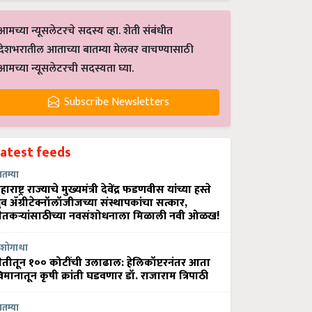
आमच्या न्यूसलेटरचे सदस्य व्हा. शेती संबंधीत
देशभरातील आताच्या बातम्या मेलवर वाचण्यासाठी
आमच्या न्यूसलेटरची सदस्यता घ्या.
Subscribe Newsletters
Latest feeds
ातम्या
हाराष्ट्र राज्याचे मुख्यमंत्री देवेंद्र फडणवीस यांच्या हस्ते
्रुव ॲग्रीटेक्नॉलॉजीजच्या संस्थापकांचा सत्कार,
ेतकऱ्यांसाठीच्या नवसंशोधनाला मिळाली नवी ओळख!
शोगाथा
ेतीतून १०० कोटींची उलाढाल: हेलिकॉप्टरनंतर आता
िमानातून कृषी क्रांती घडवणार डॉ. राजाराम त्रिपाठी
ातम्या