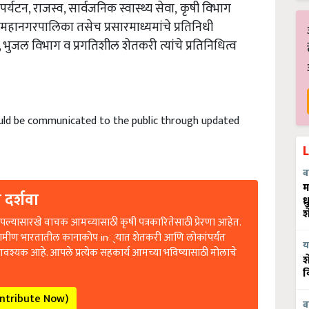
 पर्यटन, राजस्व, सार्वजनिक स्वास्थ्य सेवा, कृषी विभाग
 महानगरपालिका तसेच प्रसारमाध्यमांचे प्रतिनिधी
न, भुजल विभाग व प्रगतिशील शेतकरी त्यांचे प्रतिनिधित्व
uld be communicated to the public through updated
ब
म
 दर्शवा
ध
श
ल्यासारखे वाचक आमच्यासाठी कृषी पत्रकारितेसाठी प्रेरणा आहेत.
रामीण भारतातील कानाकोप in्यात शेतकरी आणि लोकांपर्यंत
य
आवश्यक आहे. आपले प्रत्येक सहकार्य आमच्या भविष्यासाठी मोलाचे
श
व
ontribute Now)
ब