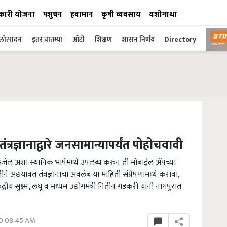
कारी योजना
पशुधन
हवामान
कृषी व्यवसाय
यशोगाथा
ोत्पादन
इतर बातम्या
ऑटो
शिक्षण
शासन निर्णय
Directory
रज्ञानाद्वारे जनसामान्यापर्यंत पोहोचवावी
ल अशा स्थानिक भाषेमध्ये उपलब्ध करुन ती मोबाईल अ‍ॅपच्या
ने अद्ययावत तंत्रज्ञानाचा अवलंब या माहिती संप्रेषणामध्ये करावा,
द्रीय सुक्ष्म, लघू व मध्यम उद्योगमंत्री नितीन गडकरी यांनी नागपुरात
20 08:45 AM