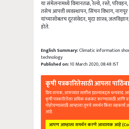
या संमेलनामध्ये विमानतळ, रेल्वे, रस्ते, परिवहन,
तसेच आपत्ती व्यवस्थापन, सिंचन विभाग, नागपूर
यांच्यासोबतच दूरसंवेदन, मृदा शास्त्र, जलविज्ञा
होते.
English Summary:
Climatic information sho
technology
Published on:
10 March 2020, 08:48 IST
कृषी पत्रकारितेसाठी आपला पाठिंबा
प्रिय वाचक, आमच्यात सामील झाल्याबद्दल धन्यवाद. आप
कृषी पत्रकारितेला अधिक बळकट करण्यासाठी आणि ग्
पोहोचण्यासाठी आम्हाला तुमचे समर्थन किंवा सहकार्य 
आहे.
आपण आम्हाला समर्थन करणे आवश्यक आहे (C