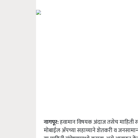
नागपूर:
हवामान विषयक अंदाज तसेच माहिती सह
मोबाईल अ‍ॅपच्या सहाय्याने शेतकरी व जनसामान्या