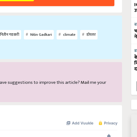
I
उ
ब
भ
नितीन गडकरी
Nitin Gadkari
climate
डॉपलर
न
ब
क
व
द
d have suggestions to improve this article?
Mail
me your