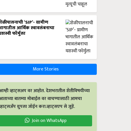
शेळीपालनाची ‘SIP’- ग्रामीण
भागातील आर्थिक स्वावलंबनाचा
यशस्वी फॉर्मुला
More Stories
आम्ही व्हाट्सअप वर आहोत. देशभरातील शेतीविषयीच्या
आताच्या बातम्या मोबाईल वर वाचण्यासाठी आमचा
व्हाट्सअँप ग्रुपला जॉईन करा.व्हाट्सएप से जुड़ें.
Join on WhatsApp