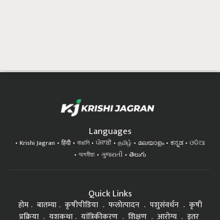
Languages
Krishi Jagran
हिंदी
বাঙালি
ਪੰਜਾਬੀ
தமிழ்
മലയാളം
ಕನ್ನಡ
ଓଡିଆ
অসমীয়া
ગુજરાતી
తెలుగు
Quick Links
होम
बातम्या
कृषीपीडिया
फलोत्पादन
पशुसंवर्धन
कृषी
प्रक्रिया
यशकथा
यांत्रिकीकरण
शिक्षण
आरोग्य
इतर