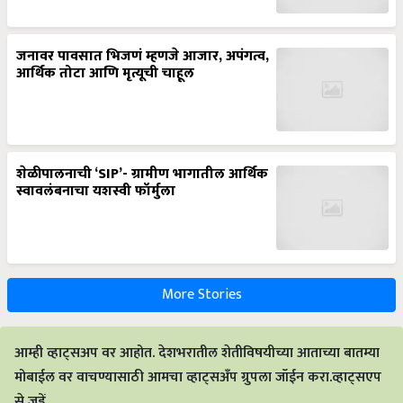
जनावर पावसात भिजणं म्हणजे आजार, अपंगत्व,
आर्थिक तोटा आणि मृत्यूची चाहूल
शेळीपालनाची ‘SIP’- ग्रामीण भागातील आर्थिक
स्वावलंबनाचा यशस्वी फॉर्मुला
More Stories
आम्ही व्हाट्सअप वर आहोत. देशभरातील शेतीविषयीच्या आताच्या बातम्या
मोबाईल वर वाचण्यासाठी आमचा व्हाट्सअँप ग्रुपला जॉईन करा.व्हाट्सएप
से जुड़ें.