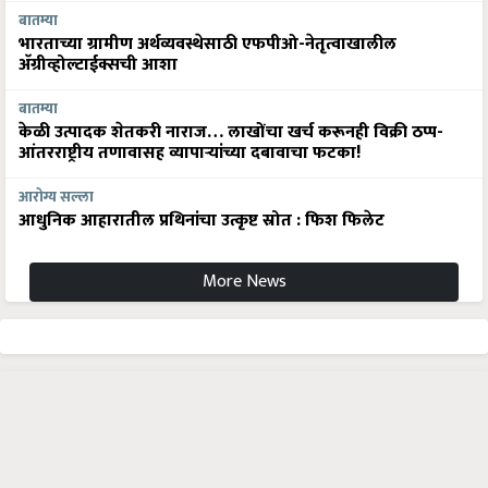
बातम्या
भारताच्या ग्रामीण अर्थव्यवस्थेसाठी एफपीओ-नेतृत्वाखालील
अ‍ॅग्रीव्होल्टाईक्सची आशा
बातम्या
केळी उत्पादक शेतकरी नाराज… लाखोंचा खर्च करूनही विक्री ठप्प-
आंतरराष्ट्रीय तणावासह व्यापाऱ्यांच्या दबावाचा फटका!
आरोग्य सल्ला
आधुनिक आहारातील प्रथिनांचा उत्कृष्ट स्रोत : फिश फिलेट
More News