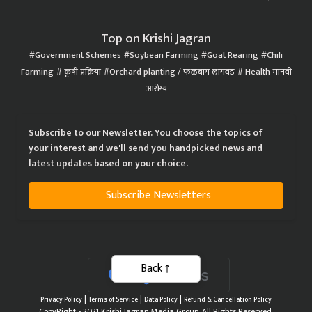
Top on Krishi Jagran
Government Schemes
Soybean Farming
Goat Rearing
Chili
Farming
कृषी प्रक्रिया
Orchard planting / फळबाग लागवड
Health मानवी
आरोग्य
Subscribe to our Newsletter. You choose the topics of
your interest and we'll send you handpicked news and
latest updates based on your choice.
Subscribe Newsletters
Back
|
|
|
Privacy Policy
Terms of Service
Data Policy
Refund & Cancellation Policy
CopyRight - 2021 Krishi Jagran Media Group. All Rights Reserved.