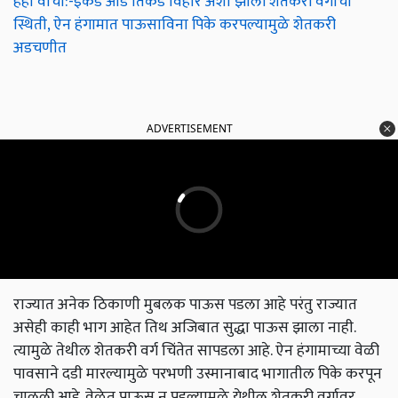
हेही वाचा:-इकडे आड तिकडे विहीर अशी झाली शेतकरी वर्गाची
स्थिती, ऐन हंगामात पाऊसाविना पिके करपल्यामुळे शेतकरी
अडचणीत
ADVERTISEMENT
राज्यात अनेक ठिकाणी मुबलक पाऊस पडला आहे परंतु राज्यात
असेही काही भाग आहेत तिथ अजिबात सुद्धा पाऊस झाला नाही.
त्यामुळे तेथील शेतकरी वर्ग चिंतेत सापडला आहे. ऐन हंगामाच्या वेळी
पावसाने दडी मारल्यामुळे परभणी उस्मानाबाद भागातील पिके करपून
चालली आहे. वेळेत पाऊस न पडल्यामुळे येथील शेतकरी वर्गावर