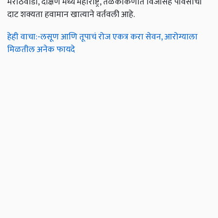
मराठवाडा, दक्षिण मध्य महाराष्ट्र, तळकोकणात विजांसह पावसाची
दाट शक्यता हवामान खात्याने वर्तवली आहे.
हेही वाचा:-लसूण आणि तूपाचं रोज एकत्र करा सेवन, आरोग्याला
मिळतील अनेक फायदे