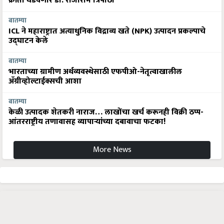
क्रांती घडवणार डॉ. राजाराम त्रिपाठी
बातम्या
ICL ने महाराष्ट्रात अत्याधुनिक विद्राव्य खते (NPK) उत्पादन प्रकल्पाचे
उद्घाटन केले
बातम्या
भारताच्या ग्रामीण अर्थव्यवस्थेसाठी एफपीओ-नेतृत्वाखालील
अ‍ॅग्रीव्होल्टाईक्सची आशा
बातम्या
केळी उत्पादक शेतकरी नाराज… लाखोंचा खर्च करूनही विक्री ठप्प-
आंतरराष्ट्रीय तणावासह व्यापाऱ्यांच्या दबावाचा फटका!
More News