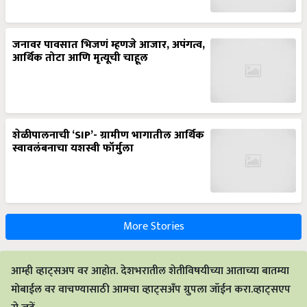
जनावर पावसात भिजणं म्हणजे आजार, अपंगत्व,
आर्थिक तोटा आणि मृत्यूची चाहूल
शेळीपालनाची ‘SIP’- ग्रामीण भागातील आर्थिक
स्वावलंबनाचा यशस्वी फॉर्मुला
More Stories
आम्ही व्हाट्सअप वर आहोत. देशभरातील शेतीविषयीच्या आताच्या बातम्या
मोबाईल वर वाचण्यासाठी आमचा व्हाट्सअँप ग्रुपला जॉईन करा.व्हाट्सएप