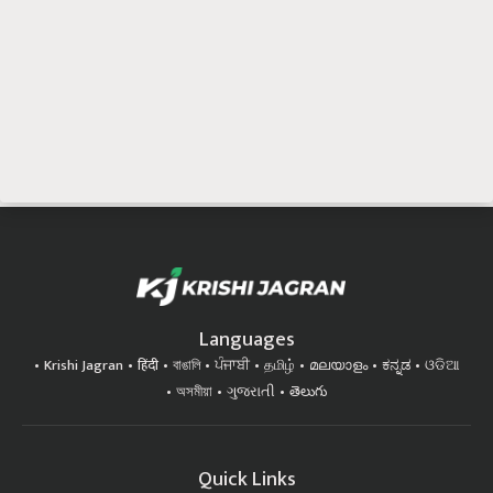
Languages
Krishi Jagran
हिंदी
বাঙালি
ਪੰਜਾਬੀ
தமிழ்
മലയാളം
ಕನ್ನಡ
ଓଡିଆ
অসমীয়া
ગુજરાતી
తెలుగు
Quick Links