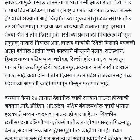
झाली. त्यामुळे कमाल तापमानाचा पारा कमी झाला होता. येत्या चार
ते पाच दिवस कोकण, मध्य महाराष्ट्र व मराठावाड्यात हलका पाऊस
होण्याची शक्याता आहे. विदर्भात उद्या शुक्रवारी तुरळक सरी पडतील
तर शनिवारपासून उन्हाचा चटा वाढण्याची शक्यता आहे. दरम्यान
गेल्या दोन ते तीन दिवसांपुर्वी परतीच्या प्रवासाला निघालेला मॉन्सून
हळूहळू माघारी निघाला आहे. त्यातच वाऱ्यांची स्थिती दिशाही बदलली
असून हवेतील आर्द्रता कमी झाल्याने मॉन्सूनने पंजाब, राजस्थान,
हिमालयाच्या पश्चिम भाग, चंदीगड, दिल्ली, हरियाणा, या भागातून
माघार घेत लख्मीपूर खेरी, शहजानपूर, अलवार, नागौरपर्यंत दाखल
झाला आहे. येत्या दोन ते तीन दिवसांत उत्तर प्रदेश राजस्थानसह मध्य
प्रदेशाच्या आणखी काही भागातून मॉन्सून परतणार आहे.
दरम्यान येत्या २४ तासात देशातील काही राज्यात पाऊस होण्याची
शक्यता आहे. ओडिशा, आंध्रप्रदेश, पश्चिम बंगालमधील काही भागात
हलका ते मध्यम स्वरुपाचा पाऊस होणार आहे. तर सिक्कीम,
छत्तीसगडचा दक्षिणी भाग, तेलगंणातील काही भागासह तमिळनाडू,
केरळ, अंदमान निकोबार द्विपसमूहातील काही भागातही मध्यम
स्वरुपाचा पाऊस होणार असल्याचा अंदाज स्कायमेटने वर्तवला आहे.