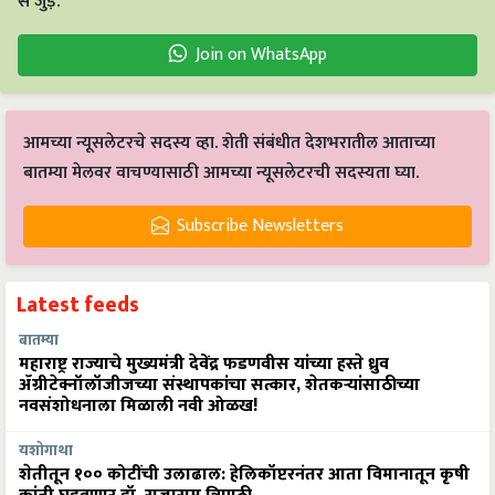
से जुड़ें.
Join on WhatsApp
आमच्या न्यूसलेटरचे सदस्य व्हा. शेती संबंधीत देशभरातील आताच्या
बातम्या मेलवर वाचण्यासाठी आमच्या न्यूसलेटरची सदस्यता घ्या.
Subscribe Newsletters
Latest feeds
बातम्या
महाराष्ट्र राज्याचे मुख्यमंत्री देवेंद्र फडणवीस यांच्या हस्ते ध्रुव
ॲग्रीटेक्नॉलॉजीजच्या संस्थापकांचा सत्कार, शेतकऱ्यांसाठीच्या
नवसंशोधनाला मिळाली नवी ओळख!
यशोगाथा
शेतीतून १०० कोटींची उलाढाल: हेलिकॉप्टरनंतर आता विमानातून कृषी