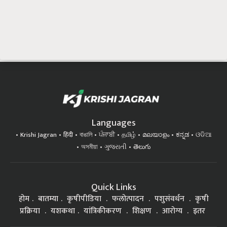
Languages
Krishi Jagran
हिंदी
বাঙালি
ਪੰਜਾਬੀ
தமிழ்
മലയാളം
ಕನ್ನಡ
ଓଡିଆ
অসমীয়া
ગુજરાતી
తెలుగు
Quick Links
होम
बातम्या
कृषीपीडिया
फलोत्पादन
पशुसंवर्धन
कृषी
प्रक्रिया
यशकथा
यांत्रिकीकरण
शिक्षण
आरोग्य
इतर