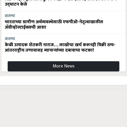
उद्घाटन केले
बातम्या
भारताच्या ग्रामीण अर्थव्यवस्थेसाठी एफपीओ-नेतृत्वाखालील
अ‍ॅग्रीव्होल्टाईक्सची आशा
बातम्या
केळी उत्पादक शेतकरी नाराज… लाखोंचा खर्च करूनही विक्री ठप्प-
आंतरराष्ट्रीय तणावासह व्यापाऱ्यांच्या दबावाचा फटका!
More News