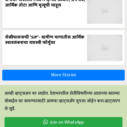
आर्थिक तोटा आणि मृत्यूची चाहूल
शेळीपालनाची ‘SIP’- ग्रामीण भागातील आर्थिक
स्वावलंबनाचा यशस्वी फॉर्मुला
More Stories
आम्ही व्हाट्सअप वर आहोत. देशभरातील शेतीविषयीच्या आताच्या बातम्या
मोबाईल वर वाचण्यासाठी आमचा व्हाट्सअँप ग्रुपला जॉईन करा.व्हाट्सएप
से जुड़ें.
Join on WhatsApp