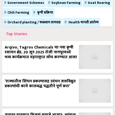
Government Schemes
Soybean Farming
Goat Rearing
Chili Farming
कृषी प्रक्रिया
Orchard planting / फळबाग लागवड
Health मानवी आरोग्य
Top Stories
Arqivo, Tagros Chemicals चा नवा कृषी
रसायन ब्रँड, 20 जून 2025 रोजी नागपूरमध्ये
भव्य कार्यक्रमात महाराष्ट्रात लाँच करण्यात आला
‘राज्यातील सिंचन प्रकल्पासह उदंचन जलविद्युत
प्रकल्पांची कामे कालबद्ध पद्धतीने पूर्ण करा’
जनावर पावसात भिजणं म्हणजे आजार, अपंगत्व,