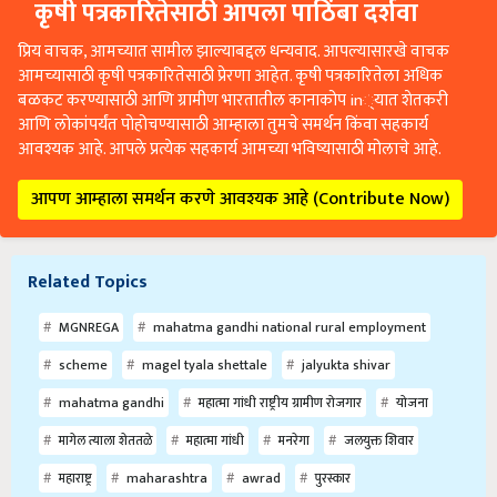
कृषी पत्रकारितेसाठी आपला पाठिंबा दर्शवा
प्रिय वाचक, आमच्यात सामील झाल्याबद्दल धन्यवाद. आपल्यासारखे वाचक
आमच्यासाठी कृषी पत्रकारितेसाठी प्रेरणा आहेत. कृषी पत्रकारितेला अधिक
बळकट करण्यासाठी आणि ग्रामीण भारतातील कानाकोप in्यात शेतकरी
आणि लोकांपर्यंत पोहोचण्यासाठी आम्हाला तुमचे समर्थन किंवा सहकार्य
आवश्यक आहे. आपले प्रत्येक सहकार्य आमच्या भविष्यासाठी मोलाचे आहे.
आपण आम्हाला समर्थन करणे आवश्यक आहे (Contribute Now)
Related Topics
‎MGNREGA
mahatma gandhi national rural employment
scheme
magel tyala shettale
jalyukta shivar
mahatma gandhi
महात्मा गांधी राष्ट्रीय ग्रामीण रोजगार
योजना
मागेल त्याला शेततळे
महात्मा गांधी
मनरेगा
जलयुक्त शिवार
महाराष्ट्र
maharashtra
awrad
पुरस्कार