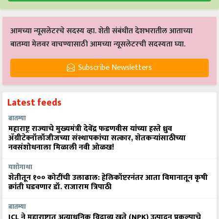
आमच्या न्यूसलेटरचे सदस्य व्हा. शेती संबंधीत देशभरातील आताच्या
बातम्या मेलवर वाचण्यासाठी आमच्या न्यूसलेटरची सदस्यता घ्या.
Subscribe Newsletters
Latest feeds
बातम्या
महाराष्ट्र राज्याचे मुख्यमंत्री देवेंद्र फडणवीस यांच्या हस्ते ध्रुव
ॲग्रीटेक्नॉलॉजीजच्या संस्थापकांचा सत्कार, शेतकऱ्यांसाठीच्या
नवसंशोधनाला मिळाली नवी ओळख!
यशोगाथा
शेतीतून १०० कोटींची उलाढाल: हेलिकॉप्टरनंतर आता विमानातून कृषी
क्रांती घडवणार डॉ. राजाराम त्रिपाठी
बातम्या
ICL ने महाराष्ट्रात अत्याधुनिक विद्राव्य खते (NPK) उत्पादन प्रकल्पाचे