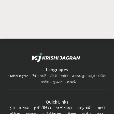
Languages
Krishi Jagran
हिंदी
বাঙালি
ਪੰਜਾਬੀ
தமிழ்
മലയാളം
ಕನ್ನಡ
ଓଡିଆ
অসমীয়া
ગુજરાતી
తెలుగు
Quick Links
होम
बातम्या
कृषीपीडिया
फलोत्पादन
पशुसंवर्धन
कृषी