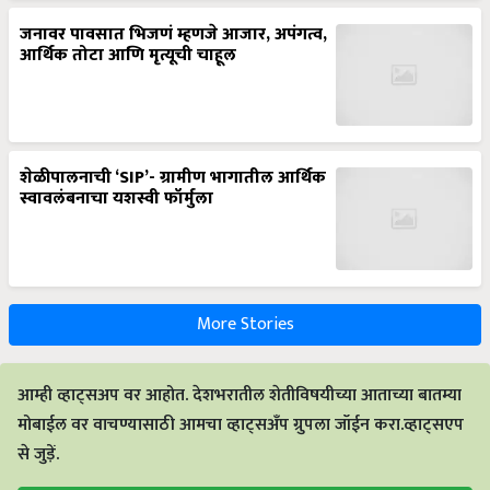
जनावर पावसात भिजणं म्हणजे आजार, अपंगत्व,
आर्थिक तोटा आणि मृत्यूची चाहूल
शेळीपालनाची ‘SIP’- ग्रामीण भागातील आर्थिक
स्वावलंबनाचा यशस्वी फॉर्मुला
More Stories
आम्ही व्हाट्सअप वर आहोत. देशभरातील शेतीविषयीच्या आताच्या बातम्या
मोबाईल वर वाचण्यासाठी आमचा व्हाट्सअँप ग्रुपला जॉईन करा.व्हाट्सएप
से जुड़ें.