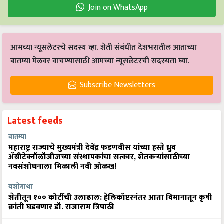
Join on WhatsApp
आमच्या न्यूसलेटरचे सदस्य व्हा. शेती संबंधीत देशभरातील आताच्या
बातम्या मेलवर वाचण्यासाठी आमच्या न्यूसलेटरची सदस्यता घ्या.
Subscribe Newsletters
Latest feeds
बातम्या
महाराष्ट्र राज्याचे मुख्यमंत्री देवेंद्र फडणवीस यांच्या हस्ते ध्रुव
ॲग्रीटेक्नॉलॉजीजच्या संस्थापकांचा सत्कार, शेतकऱ्यांसाठीच्या
नवसंशोधनाला मिळाली नवी ओळख!
यशोगाथा
शेतीतून १०० कोटींची उलाढाल: हेलिकॉप्टरनंतर आता विमानातून कृषी
क्रांती घडवणार डॉ. राजाराम त्रिपाठी