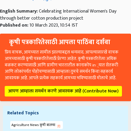
English Summary:
Celebrating International Women's Day
through better cotton production project
Published on:
10 March 2023, 10:54 IST
कृषी पत्रकारितेसाठी आपला पाठिंबा दर्शवा
प्रिय वाचक, आमच्यात सामील झाल्याबद्दल धन्यवाद. आपल्यासारखे वाचक
आमच्यासाठी कृषी पत्रकारितेसाठी प्रेरणा आहेत. कृषी पत्रकारितेला अधिक
बळकट करण्यासाठी आणि ग्रामीण भारतातील कानाकोप in्यात शेतकरी
आणि लोकांपर्यंत पोहोचण्यासाठी आम्हाला तुमचे समर्थन किंवा सहकार्य
आवश्यक आहे. आपले प्रत्येक सहकार्य आमच्या भविष्यासाठी मोलाचे आहे.
आपण आम्हाला समर्थन करणे आवश्यक आहे (Contribute Now)
Related Topics
Agriculture News कृषी बातम्या