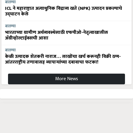
बातम्या
ICL ने महाराष्ट्रात अत्याधुनिक विद्राव्य खते (NPK) उत्पादन प्रकल्पाचे
उद्घाटन केले
बातम्या
भारताच्या ग्रामीण अर्थव्यवस्थेसाठी एफपीओ-नेतृत्वाखालील
अ‍ॅग्रीव्होल्टाईक्सची आशा
बातम्या
केळी उत्पादक शेतकरी नाराज… लाखोंचा खर्च करूनही विक्री ठप्प-
आंतरराष्ट्रीय तणावासह व्यापाऱ्यांच्या दबावाचा फटका!
More News