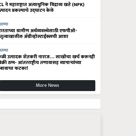
CL ने महाराष्ट्रात अत्याधुनिक विद्राव्य खते (NPK)
त्पादन प्रकल्पाचे उद्घाटन केले
ातम्या
ारताच्या ग्रामीण अर्थव्यवस्थेसाठी एफपीओ-
ेतृत्वाखालील अ‍ॅग्रीव्होल्टाईक्सची आशा
ातम्या
ेळी उत्पादक शेतकरी नाराज… लाखोंचा खर्च करूनही
िक्री ठप्प- आंतरराष्ट्रीय तणावासह व्यापाऱ्यांच्या
बावाचा फटका!
More News