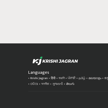
Languages
Krishi Jagran
हिंदी
বাঙালি
ਪੰਜਾਬੀ
தமிழ்
മലയാളം
ಕನ
ଓଡିଆ
অসমীয়া
ગુજરાતી
తెలుగు