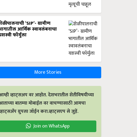
शेळीपालनाची ‘SIP’- ग्रामीण
भागातील आर्थिक स्वावलंबनाचा
यशस्वी फॉर्मुला
More Stories
आम्ही व्हाट्सअप वर आहोत. देशभरातील शेतीविषयीच्या
आताच्या बातम्या मोबाईल वर वाचण्यासाठी आमचा
व्हाट्सअँप ग्रुपला जॉईन करा.व्हाट्सएप से जुड़ें.
Join on WhatsApp