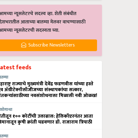
आमच्या न्यूसलेटरचे सदस्य व्हा. शेती संबंधीत
देशभरातील आताच्या बातम्या मेलवर वाचण्यासाठी
आमच्या न्यूसलेटरची सदस्यता घ्या.
Subscribe Newsletters
Latest feeds
ातम्या
हाराष्ट्र राज्याचे मुख्यमंत्री देवेंद्र फडणवीस यांच्या हस्ते
्रुव ॲग्रीटेक्नॉलॉजीजच्या संस्थापकांचा सत्कार,
ेतकऱ्यांसाठीच्या नवसंशोधनाला मिळाली नवी ओळख!
शोगाथा
ेतीतून १०० कोटींची उलाढाल: हेलिकॉप्टरनंतर आता
िमानातून कृषी क्रांती घडवणार डॉ. राजाराम त्रिपाठी
ातम्या