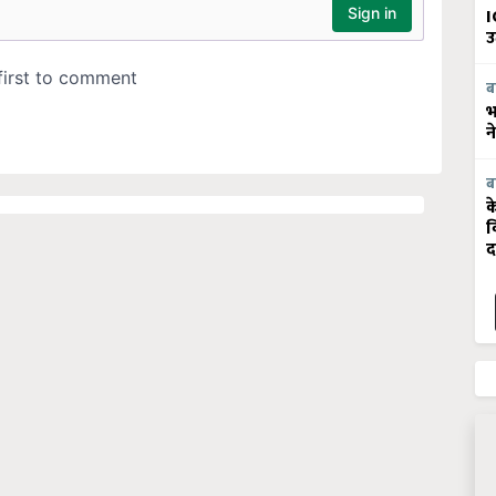
I
उ
ब
भ
न
ब
क
व
द