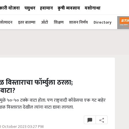
कारी योजना
पशुधन
हवामान
कृषी व्यवसाय
यशोगाथा
ोत्पादन
इतर बातम्या
ऑटो
शिक्षण
शासन निर्णय
Directory
 विस्ताराचा फॉर्म्युला ठरला;
 वाटा?
ुळे ५०-५० टक्के वाटा होता. पण राष्ट्रवादी काँग्रेसचा एक गट बाहेर
डळ विस्तारात देखील त्यांना वाटा द्यावा लागला.
0 October 2023 03:27 PM