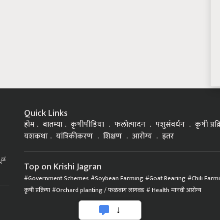
Quick Links
होम
बातम्या
कृषीपीडिया
फलोत्पादन
पशुसंवर्धन
कृषी प्रक
यशकथा
यांत्रिकीकरण
शिक्षण
आरोग्य
इतर
್ನಡ
Top on Krishi Jagran
Government Schemes
Soybean Farming
Goat Rearing
Chili Farm
कृषी प्रक्रिया
Orchard planting / फळबाग लागवड
Health मानवी आरोग्य