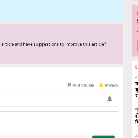
is article and have suggestions to improve this article?
ब
म
ध
श
य
श
व
ब