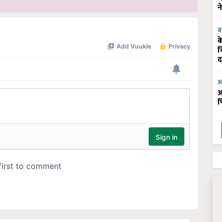
न
ब
क
व
द
आ
आ
फ