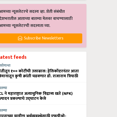
आमच्या न्यूसलेटरचे सदस्य व्हा. शेती संबंधीत
देशभरातील आताच्या बातम्या मेलवर वाचण्यासाठी
आमच्या न्यूसलेटरची सदस्यता घ्या.
Subscribe Newsletters
Latest feeds
शोगाथा
ेतीतून १०० कोटींची उलाढाल: हेलिकॉप्टरनंतर आता
िमानातून कृषी क्रांती घडवणार डॉ. राजाराम त्रिपाठी
ातम्या
CL ने महाराष्ट्रात अत्याधुनिक विद्राव्य खते (NPK)
त्पादन प्रकल्पाचे उद्घाटन केले
ातम्या
ारताच्या ग्रामीण अर्थव्यवस्थेसाठी एफपीओ-