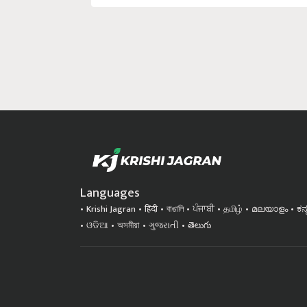
Languages
Krishi Jagran
हिंदी
বাঙালি
ਪੰਜਾਬੀ
தமிழ்
മലയാളം
ಕನ
ଓଡିଆ
অসমীয়া
ગુજરાતી
తెలుగు