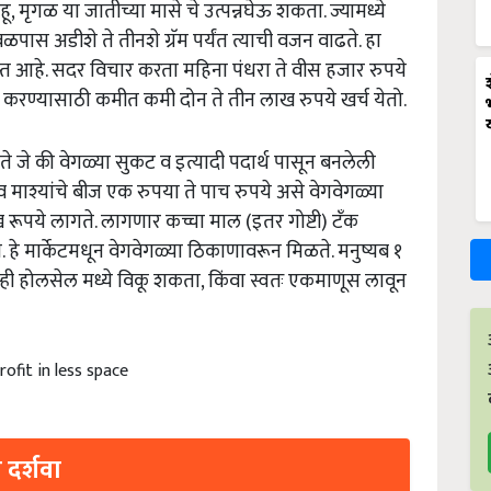
ू, मृगळ या जातीच्या मासे चे उत्पन्नघेऊ शकता. ज्यामध्ये
पास अडीशे ते तीनशे ग्रॅम पर्यंत त्याची वजन वाढते. हा
जास्त आहे. सदर विचार करता महिना पंधरा ते वीस हजार रुपये
ू करण्यासाठी कमीत कमी दोन ते तीन लाख रुपये खर्च येतो.
ते जे की वेगळ्या सुकट व इत्यादी पदार्थ पासून बनलेली
 माश्यांचे बीज एक रुपया ते पाच रुपये असे वेगवेगळ्या
ूपये लागते. लागणार कच्चा माल (इतर गोष्टी) टॅंक
हे मार्केटमधून वेगवेगळ्या ठिकाणावरून मिळते. मनुष्यब १
तुम्ही होलसेल मध्ये विकू शकता, किंवा स्वतः एकमाणूस लावून
ofit in less space
 दर्शवा