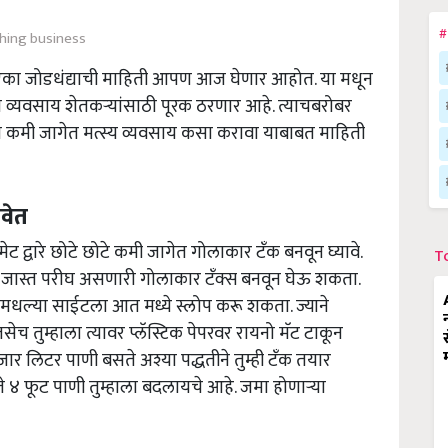
#
shing business
एका जोडधंद्याची माहिती आपण आज घेणार आहोत. या मधून
व्यवसाय शेतकऱ्यांसाठी पूरक ठरणार आहे. त्याचबरोबर
मी जागेत मत्स्य व्यवसाय कसा करावा याबाबत माहिती
ावेत
 द्वारे छोटे छोटे कमी जागेत गोलाकार टॅंक बनवून घ्यावे.
T
क्षा जास्त परीघ असणारी गोलाकार टँक्स बनवून घेऊ शकता.
मधल्या साईटला आत मध्ये स्लोप करू शकता. ज्याने
च तुम्हाला त्यावर प्लॅस्टिक पेपरवर रायनो मॅट टाकून
हजार लिटर पाणी बसते अश्या पद्धतीने तुम्ही टॅंक तयार
 फूट पाणी तुम्हाला बदलायचे आहे. जमा होणाऱ्या