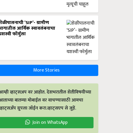
शेळीपालनाची ‘SIP’- ग्रामीण
भागातील आर्थिक स्वावलंबनाचा
यशस्वी फॉर्मुला
More Stories
आम्ही व्हाट्सअप वर आहोत. देशभरातील शेतीविषयीच्या
आताच्या बातम्या मोबाईल वर वाचण्यासाठी आमचा
व्हाट्सअँप ग्रुपला जॉईन करा.व्हाट्सएप से जुड़ें.
Join on WhatsApp