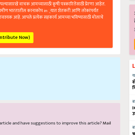
ल्यासारखे वाचक आमच्यासाठी कृषी पत्रकारितेसाठी प्रेरणा आहेत.
रामीण भारतातील कानाकोप in्यात शेतकरी आणि लोकांपर्यंत
आवश्यक आहे. आपले प्रत्येक सहकार्य आमच्या भविष्यासाठी मोलाचे
ontribute Now)
य
श
व
ब
I
उ
s article and have suggestions to improve this article?
Mail
ब
भ