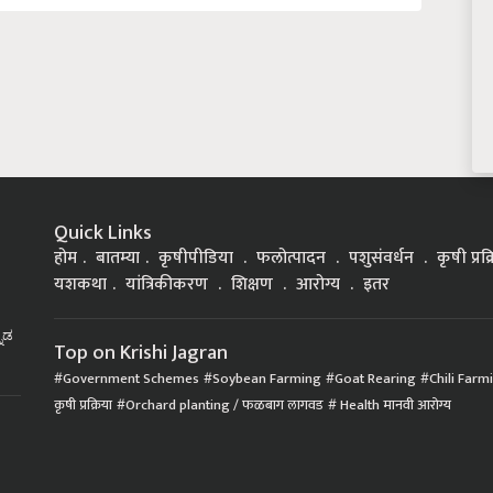
Quick Links
होम
बातम्या
कृषीपीडिया
फलोत्पादन
पशुसंवर्धन
कृषी प्रक
यशकथा
यांत्रिकीकरण
शिक्षण
आरोग्य
इतर
್ನಡ
Top on Krishi Jagran
Government Schemes
Soybean Farming
Goat Rearing
Chili Farm
कृषी प्रक्रिया
Orchard planting / फळबाग लागवड
Health मानवी आरोग्य