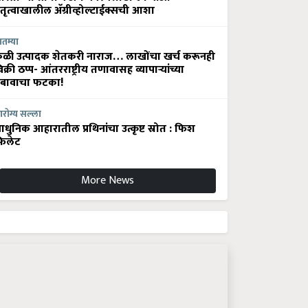
ेतृत्वाखालील अ‍ॅग्रीव्होल्टाईक्सची आशा
ातम्या
ेळी उत्पादक शेतकरी नाराज… लाखोंचा खर्च करूनही
िक्री ठप्प- आंतरराष्ट्रीय तणावासह व्यापाऱ्यांच्या
बावाचा फटका!
रोग्य सल्ला
धुनिक आहारातील प्रथिनांचा उत्कृष्ट स्रोत : फिश
िलेट
More News