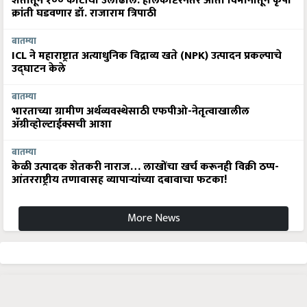
शेतीतून १०० कोटींची उलाढाल: हेलिकॉप्टरनंतर आता विमानातून कृषी
क्रांती घडवणार डॉ. राजाराम त्रिपाठी
बातम्या
ICL ने महाराष्ट्रात अत्याधुनिक विद्राव्य खते (NPK) उत्पादन प्रकल्पाचे
उद्घाटन केले
बातम्या
भारताच्या ग्रामीण अर्थव्यवस्थेसाठी एफपीओ-नेतृत्वाखालील
अ‍ॅग्रीव्होल्टाईक्सची आशा
बातम्या
केळी उत्पादक शेतकरी नाराज… लाखोंचा खर्च करूनही विक्री ठप्प-
आंतरराष्ट्रीय तणावासह व्यापाऱ्यांच्या दबावाचा फटका!
More News