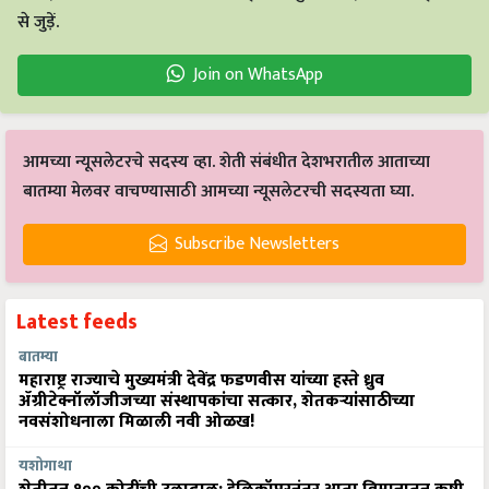
से जुड़ें.
Join on WhatsApp
आमच्या न्यूसलेटरचे सदस्य व्हा. शेती संबंधीत देशभरातील आताच्या
बातम्या मेलवर वाचण्यासाठी आमच्या न्यूसलेटरची सदस्यता घ्या.
Subscribe Newsletters
Latest feeds
बातम्या
महाराष्ट्र राज्याचे मुख्यमंत्री देवेंद्र फडणवीस यांच्या हस्ते ध्रुव
ॲग्रीटेक्नॉलॉजीजच्या संस्थापकांचा सत्कार, शेतकऱ्यांसाठीच्या
नवसंशोधनाला मिळाली नवी ओळख!
यशोगाथा