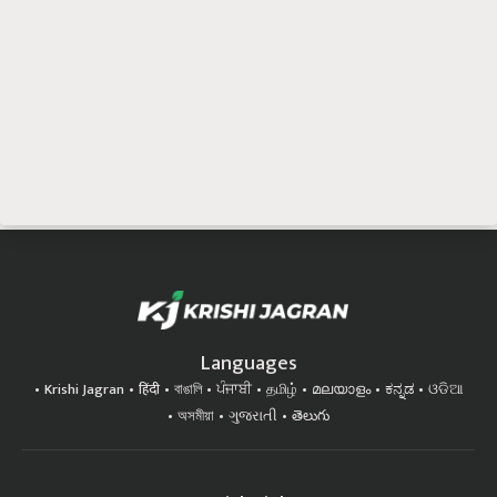
Languages
Krishi Jagran
हिंदी
বাঙালি
ਪੰਜਾਬੀ
தமிழ்
മലയാളം
ಕನ್ನಡ
ଓଡିଆ
অসমীয়া
ગુજરાતી
తెలుగు