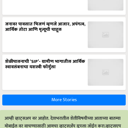
जनावर पावसात भिजणं म्हणजे आजार, अपंगत्व,
आर्थिक तोटा आणि मृत्यूची चाहूल
शेळीपालनाची ‘SIP’- ग्रामीण भागातील आर्थिक
स्वावलंबनाचा यशस्वी फॉर्मुला
More Stories
आम्ही व्हाट्सअप वर आहोत. देशभरातील शेतीविषयीच्या आताच्या बातम्या
मोबाईल वर वाचण्यासाठी आमचा व्हाट्सअँप ग्रुपला जॉईन करा.व्हाट्सएप