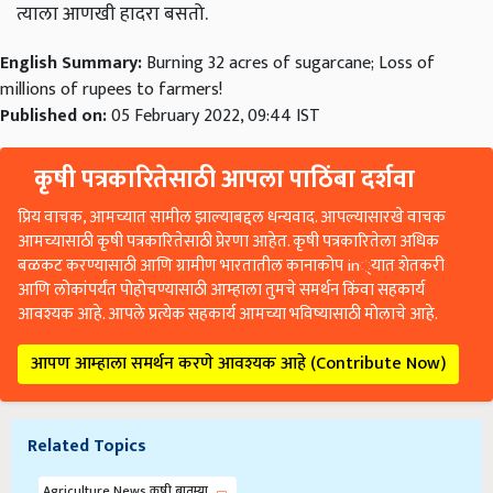
त्याला आणखी हादरा बसतो.
English Summary:
Burning 32 acres of sugarcane; Loss of
millions of rupees to farmers!
Published on:
05 February 2022, 09:44 IST
कृषी पत्रकारितेसाठी आपला पाठिंबा दर्शवा
प्रिय वाचक, आमच्यात सामील झाल्याबद्दल धन्यवाद. आपल्यासारखे वाचक
आमच्यासाठी कृषी पत्रकारितेसाठी प्रेरणा आहेत. कृषी पत्रकारितेला अधिक
बळकट करण्यासाठी आणि ग्रामीण भारतातील कानाकोप in्यात शेतकरी
आणि लोकांपर्यंत पोहोचण्यासाठी आम्हाला तुमचे समर्थन किंवा सहकार्य
आवश्यक आहे. आपले प्रत्येक सहकार्य आमच्या भविष्यासाठी मोलाचे आहे.
आपण आम्हाला समर्थन करणे आवश्यक आहे (Contribute Now)
Related Topics
Agriculture News कृषी बातम्या