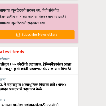
आमच्या न्यूसलेटरचे सदस्य व्हा. शेती संबंधीत
देशभरातील आताच्या बातम्या मेलवर वाचण्यासाठी
आमच्या न्यूसलेटरची सदस्यता घ्या.
Subscribe Newsletters
Latest feeds
शोगाथा
ेतीतून १०० कोटींची उलाढाल: हेलिकॉप्टरनंतर आता
िमानातून कृषी क्रांती घडवणार डॉ. राजाराम त्रिपाठी
ातम्या
CL ने महाराष्ट्रात अत्याधुनिक विद्राव्य खते (NPK)
त्पादन प्रकल्पाचे उद्घाटन केले
ातम्या
ारताच्या ग्रामीण अर्थव्यवस्थेसाठी एफपीओ-