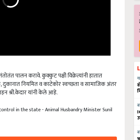
तंतोतंत पालन करावे. कुक्कुट पक्षी विक्रेत्यांनी हातात
य
क
,
दुकानात नियमित व काटेकोर स्वच्छता व सामाजिक अंतर
श
न श्री.केदार यांनी केले आहे.
व
ब
control in the state - Animal Husbandry Minister Sunil
I
उ
ब
भ