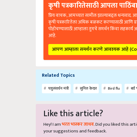
कृषी पत्रकारितेसाठी आपला पाठिंबा
प्रिय वाचक, आमच्यात सामील झाल्याबद्दल धन्यवाद. आप
कृषी पत्रकारितेला अधिक बळकट करण्यासाठी आणि ग्
पोहोचण्यासाठी आम्हाला तुमचे समर्थन किंवा सहकार्य 
आहे.
आपण आम्हाला समर्थन करणे आवश्यक आहे (C
Related Topics
पशुसंवर्धन मंत्री
सुनिल केदार
Bird flu
बर्ड 
Like this article?
Hey! I am
भरत भास्कर जाधव
. Did you liked this a
your suggestions and feedback.