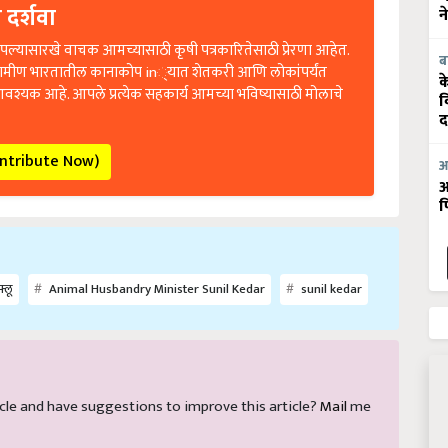
 दर्शवा
न
ल्यासारखे वाचक आमच्यासाठी कृषी पत्रकारितेसाठी प्रेरणा आहेत.
ब
रामीण भारतातील कानाकोप in्यात शेतकरी आणि लोकांपर्यंत
क
आवश्यक आहे. आपले प्रत्येक सहकार्य आमच्या भविष्यासाठी मोलाचे
व
द
ontribute Now)
आ
आ
फ
फ्लू
Animal Husbandry Minister Sunil Kedar
sunil kedar
rticle and have suggestions to improve this article?
Mail
me