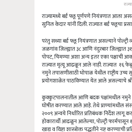
राज्या
राज्यामध्ये बर्ड फ्लू पूर्णपणे नियंत्रणात आला अ
सुनिल केदार यांनी दिली. राज्यात बर्ड फ्लूचा प्रस
परंतु सध्या बर्ड फ्लू नियंत्रणात असल्याने पोल्ट्
जळगांव जिल्ह्यात ३८ आणि नंदुरबार जिल्ह्यात ३
पोपट
,
चिमण्या अशा अन्य इतर एका पक्षाची आकस्म
राज्यात मृत्यू आढळून आले नाही. राज्यात १६ फेब्
नमुने तपासणीसाठी भोपाळ येथील राष्ट्रीय उच्च सुर
प्रयोगशाळेत पाठविण्यात येत आले असल्याचे श्री.
कुक्कुटपालनातील आणि बदक पक्षांमधील नमुने ह
घोषीत करण्यात आले आहे. तेथे प्राण्यांमधील सं
२००९ अन्वये निर्धारित प्रतिबंधक निर्देश लागू 
होकारार्थी आढळून आलेल्या
,
पोल्ट्री फार्मपासून 
खाद्य व विष्टा शास्त्रोक्त पद्धतीने नष्ट करण्याची प