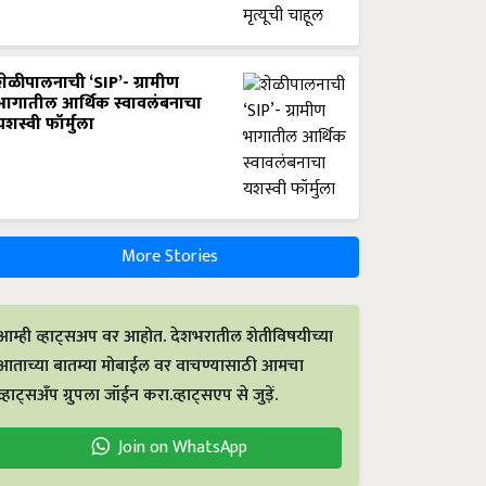
शेळीपालनाची ‘SIP’- ग्रामीण
भागातील आर्थिक स्वावलंबनाचा
यशस्वी फॉर्मुला
More Stories
आम्ही व्हाट्सअप वर आहोत. देशभरातील शेतीविषयीच्या
आताच्या बातम्या मोबाईल वर वाचण्यासाठी आमचा
व्हाट्सअँप ग्रुपला जॉईन करा.व्हाट्सएप से जुड़ें.
Join on WhatsApp