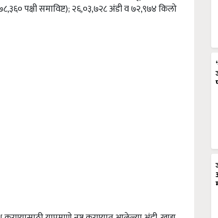
७८
,
३६० पक्षी समाविष्ट)
;
२६
,
०३
,
७२८ अंडी व ७२
,
९७४ किलो
तिबंध करण्यासाठी याप्रमाणे नष्ट करण्यात आलेल्या अंडी
,
खाद्य