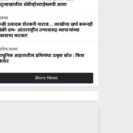
ेतृत्वाखालील अ‍ॅग्रीव्होल्टाईक्सची आशा
ातम्या
ेळी उत्पादक शेतकरी नाराज… लाखोंचा खर्च करूनही
िक्री ठप्प- आंतरराष्ट्रीय तणावासह व्यापाऱ्यांच्या
बावाचा फटका!
रोग्य सल्ला
धुनिक आहारातील प्रथिनांचा उत्कृष्ट स्रोत : फिश
िलेट
More News