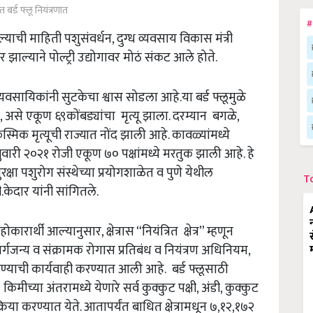
त बर्ड फ्लू नियंत्रणात
#
सल्याची माहिती पशुसंवर्धन,
दुग्ध व्यवसाय विकास मंत्री
ार झाल्याने पोल्ट्री उद्योगावर मोठं संकट आले होते.
री व्यवसायिकांनी सुटकेचा श्वास सोडला आहे.या बर्ड फ्लूमुळे
१,
असे एकूण ६९कोंबड्यांचा मृत्यू झाला. दरम्यान बगळे
,
िक मृत्यूची राज्यात नोंद झाली आहे. कावळ्यांमध्ये
रुवारी २०२१ रोजी एकूण ७० पक्षांमध्ये मरतुक झाली आहे. हे
क्षा पशुरोग संस्थेच्या प्रयोगशाळेत व पुणे येथील
T
केदार यांनी सांगितले.
ोकारार्थी आल्यानुसार,
क्षेत्रास “नियंत्रित क्षेत्र” म्हणून
सर्गजन्य व संक्रामक रोगास प्रतिबंध व नियंत्रण अधिनियम
,
करण्याची कार्यवाही करण्यात आली आहे. बर्ड फ्लूसाठी
१ किमीच्या अंतरामध्ये येणारे सर्व कुक्कुट पक्षी
,
अंडी
,
कुक्कुट
्रक्रिया करण्यात येते. आतापर्यंत बाधित क्षेत्रामधून ७
,
१२
,
१७२