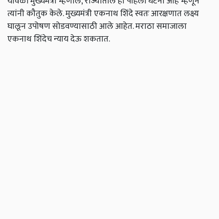
यावेळी मुख्यमंत्री म्हणाले, राज्यातील ही पहिली घटना आहे म्हणून
त्यांनी कौतुक केले. मुख्यमंत्री एकनाथ शिंदे स्वतः आरक्षणात लक्ष्य
घालून उपोषण सोडवण्यासाठी आले आहेत. मराठा समाजाला
एकनाथ शिंदेच न्याय देऊ शकतात.