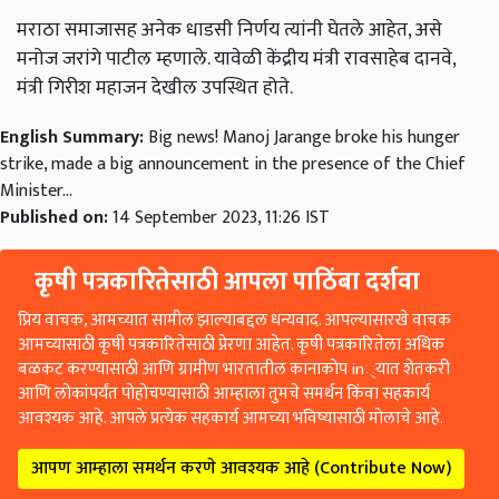
मराठा समाजासह अनेक धाडसी निर्णय त्यांनी घेतले आहेत, असे
मनोज जरांगे पाटील म्हणाले. यावेळी केंद्रीय मंत्री रावसाहेब दानवे,
मंत्री गिरीश महाजन देखील उपस्थित होते.
English Summary:
Big news! Manoj Jarange broke his hunger
strike, made a big announcement in the presence of the Chief
Minister...
Published on:
14 September 2023, 11:26 IST
कृषी पत्रकारितेसाठी आपला पाठिंबा दर्शवा
प्रिय वाचक, आमच्यात सामील झाल्याबद्दल धन्यवाद. आपल्यासारखे वाचक
आमच्यासाठी कृषी पत्रकारितेसाठी प्रेरणा आहेत. कृषी पत्रकारितेला अधिक
बळकट करण्यासाठी आणि ग्रामीण भारतातील कानाकोप in्यात शेतकरी
आणि लोकांपर्यंत पोहोचण्यासाठी आम्हाला तुमचे समर्थन किंवा सहकार्य
आवश्यक आहे. आपले प्रत्येक सहकार्य आमच्या भविष्यासाठी मोलाचे आहे.
आपण आम्हाला समर्थन करणे आवश्यक आहे (Contribute Now)