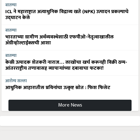
बातम्या
ICL ने महाराष्ट्रात अत्याधुनिक विद्राव्य खते (NPK) उत्पादन प्रकल्पाचे
उद्घाटन केले
बातम्या
भारताच्या ग्रामीण अर्थव्यवस्थेसाठी एफपीओ-नेतृत्वाखालील
अ‍ॅग्रीव्होल्टाईक्सची आशा
बातम्या
केळी उत्पादक शेतकरी नाराज… लाखोंचा खर्च करूनही विक्री ठप्प-
आंतरराष्ट्रीय तणावासह व्यापाऱ्यांच्या दबावाचा फटका!
आरोग्य सल्ला
आधुनिक आहारातील प्रथिनांचा उत्कृष्ट स्रोत : फिश फिलेट
More News