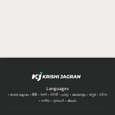
Languages
Krishi Jagran
हिंदी
বাঙালি
ਪੰਜਾਬੀ
தமிழ்
മലയാളം
ಕನ್ನಡ
ଓଡିଆ
অসমীয়া
ગુજરાતી
తెలుగు