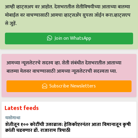
आम्ही व्हाट्सअप वर आहोत. देशभरातील शेतीविषयीच्या आताच्या बातम्या
मोबाईल वर वाचण्यासाठी आमचा व्हाट्सअँप ग्रुपला जॉईन करा.व्हाट्सएप
से जुड़ें.
Join on WhatsApp
आमच्या न्यूसलेटरचे सदस्य व्हा. शेती संबंधीत देशभरातील आताच्या
बातम्या मेलवर वाचण्यासाठी आमच्या न्यूसलेटरची सदस्यता घ्या.
Subscribe Newsletters
Latest feeds
यशोगाथा
शेतीतून १०० कोटींची उलाढाल: हेलिकॉप्टरनंतर आता विमानातून कृषी
क्रांती घडवणार डॉ. राजाराम त्रिपाठी