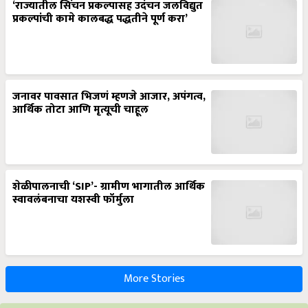
‘राज्यातील सिंचन प्रकल्पासह उदंचन जलविद्युत
प्रकल्पांची कामे कालबद्ध पद्धतीने पूर्ण करा’
जनावर पावसात भिजणं म्हणजे आजार, अपंगत्व,
आर्थिक तोटा आणि मृत्यूची चाहूल
शेळीपालनाची ‘SIP’- ग्रामीण भागातील आर्थिक
स्वावलंबनाचा यशस्वी फॉर्मुला
More Stories