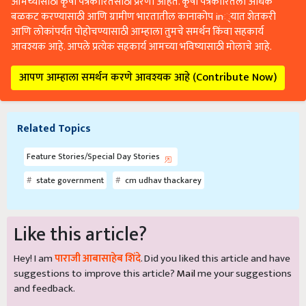
आमच्यासाठी कृषी पत्रकारितेसाठी प्रेरणा आहेत. कृषी पत्रकारितेला अधिक
बळकट करण्यासाठी आणि ग्रामीण भारतातील कानाकोप in्यात शेतकरी
आणि लोकांपर्यंत पोहोचण्यासाठी आम्हाला तुमचे समर्थन किंवा सहकार्य
आवश्यक आहे. आपले प्रत्येक सहकार्य आमच्या भविष्यासाठी मोलाचे आहे.
आपण आम्हाला समर्थन करणे आवश्यक आहे (Contribute Now)
Related Topics
Feature Stories/Special Day Stories
state government
cm udhav thackarey
Like this article?
Hey! I am
पाराजी आबासाहेब शिंदे
. Did you liked this article and have
suggestions to improve this article?
Mail
me your suggestions
and feedback.