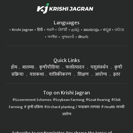
Languages
Krishi Jagran
हिंदी
বাঙালি
ਪੰਜਾਬੀ
தமிழ்
മലയാളം
ಕನ್ನಡ
ଓଡିଆ
অসমীয়া
ગુજરાતી
తెలుగు
Quick Links
होम
बातम्या
कृषीपीडिया
फलोत्पादन
पशुसंवर्धन
कृषी
प्रक्रिया
यशकथा
यांत्रिकीकरण
शिक्षण
आरोग्य
इतर
Top on Krishi Jagran
Government Schemes
Soybean Farming
Goat Rearing
Chili
Farming
कृषी प्रक्रिया
Orchard planting / फळबाग लागवड
Health मानवी
आरोग्य
Subscribe to our Newsletter. You choose the topics of