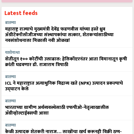
Latest feeds
बातम्या
महाराष्ट्र राज्याचे मुख्यमंत्री देवेंद्र फडणवीस यांच्या हस्ते ध्रुव
ॲग्रीटेक्नॉलॉजीजच्या संस्थापकांचा सत्कार, शेतकऱ्यांसाठीच्या
नवसंशोधनाला मिळाली नवी ओळख!
यशोगाथा
शेतीतून १०० कोटींची उलाढाल: हेलिकॉप्टरनंतर आता विमानातून कृषी
क्रांती घडवणार डॉ. राजाराम त्रिपाठी
बातम्या
ICL ने महाराष्ट्रात अत्याधुनिक विद्राव्य खते (NPK) उत्पादन प्रकल्पाचे
उद्घाटन केले
बातम्या
भारताच्या ग्रामीण अर्थव्यवस्थेसाठी एफपीओ-नेतृत्वाखालील
अ‍ॅग्रीव्होल्टाईक्सची आशा
बातम्या
केळी उत्पादक शेतकरी नाराज… लाखोंचा खर्च करूनही विक्री ठप्प-