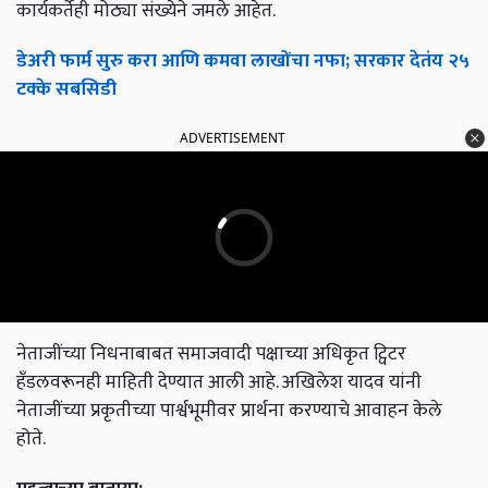
कार्यकर्तेही मोठ्या संख्येने जमले आहेत.
डेअरी फार्म सुरु करा आणि कमवा लाखोंचा नफा; सरकार देतंय २५
टक्के सबसिडी
ADVERTISEMENT
नेताजींच्या निधनाबाबत समाजवादी पक्षाच्या अधिकृत ट्विटर
हँडलवरूनही माहिती देण्यात आली आहे. अखिलेश यादव यांनी
नेताजींच्या प्रकृतीच्या पार्श्वभूमीवर प्रार्थना करण्याचे आवाहन केले
होते.