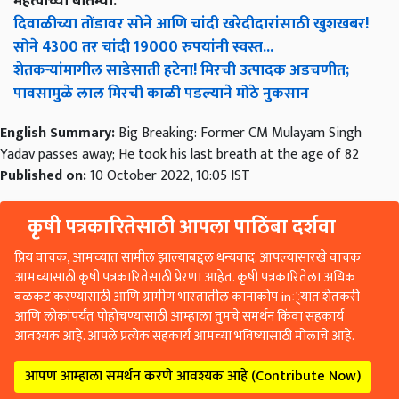
महत्वाच्या बातम्या:
दिवाळीच्या तोंडावर सोने आणि चांदी खरेदीदारांसाठी खुशखबर!
सोने 4300 तर चांदी 19000 रुपयांनी स्वस्त...
शेतकऱ्यांमागील साडेसाती हटेना! मिरची उत्पादक अडचणीत;
पावसामुळे लाल मिरची काळी पडल्याने मोठे नुकसान
English Summary:
Big Breaking: Former CM Mulayam Singh
Yadav passes away; He took his last breath at the age of 82
Published on:
10 October 2022, 10:05 IST
कृषी पत्रकारितेसाठी आपला पाठिंबा दर्शवा
प्रिय वाचक, आमच्यात सामील झाल्याबद्दल धन्यवाद. आपल्यासारखे वाचक
आमच्यासाठी कृषी पत्रकारितेसाठी प्रेरणा आहेत. कृषी पत्रकारितेला अधिक
बळकट करण्यासाठी आणि ग्रामीण भारतातील कानाकोप in्यात शेतकरी
आणि लोकांपर्यंत पोहोचण्यासाठी आम्हाला तुमचे समर्थन किंवा सहकार्य
आवश्यक आहे. आपले प्रत्येक सहकार्य आमच्या भविष्यासाठी मोलाचे आहे.
आपण आम्हाला समर्थन करणे आवश्यक आहे (Contribute Now)