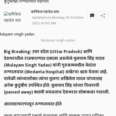
कुटुंबीयही रुग्णालयात पोहोचले.
ऋषिकेश महादेव वाघ
Updated on Monday, 10 October
2022 10:00 AM
Mulayam singh yadav
Big Breaking: उत्तर प्रदेश (Uttar Pradesh) आणि
देशभरातील राजकारणात दबदबा असलेले मुलायम सिंह यादव
(Mulayam Singh Yadav) यांनी गुरुग्राममधील मेदांता
रुग्णालयात (Medanta Hospital) अखेरचा श्वास घेतला आहे.
यावेळी त्यांच्यासोबत त्यांचा मुलगा अखिलेश यादव यांच्यासह
अनेक कुटुंबीय उपस्थित होते. मुलायम सिंह यांच्या निधनाची
(passed away) बातमी समजताच देशभरात शोककळा पसरली.
आठवडाभरापासून रुग्णालयात होते
सध्या समाजवादी पक्षाचे संस्थापक आणि संरक्षक म्हणून भूमिका