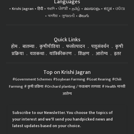
Languages
Krishi Jagran
हिंदी
বাঙালি
ਪੰਜਾਬੀ
தமிழ்
മലയാളം
ಕನ್ನಡ
ଓଡିଆ
অসমীয়া
ગુજરાતી
తెలుగు
Quick Links
होम
बातम्या
कृषीपीडिया
फलोत्पादन
पशुसंवर्धन
कृषी
प्रक्रिया
यशकथा
यांत्रिकीकरण
शिक्षण
आरोग्य
इतर
Top on Krishi Jagran
Government Schemes
Soybean Farming
Goat Rearing
Chili
Farming
कृषी प्रक्रिया
Orchard planting / फळबाग लागवड
Health मानवी
आरोग्य
Subscribe to our Newsletter. You choose the topics of
your interest and we'll send you handpicked news and
latest updates based on your choice.