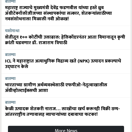
बातम्या
महाराष्ट्र राज्याचे मुख्यमंत्री देवेंद्र फडणवीस यांच्या हस्ते ध्रुव
ॲग्रीटेक्नॉलॉजीजच्या संस्थापकांचा सत्कार, शेतकऱ्यांसाठीच्या
नवसंशोधनाला मिळाली नवी ओळख!
यशोगाथा
शेतीतून १०० कोटींची उलाढाल: हेलिकॉप्टरनंतर आता विमानातून कृषी
क्रांती घडवणार डॉ. राजाराम त्रिपाठी
बातम्या
ICL ने महाराष्ट्रात अत्याधुनिक विद्राव्य खते (NPK) उत्पादन प्रकल्पाचे
उद्घाटन केले
बातम्या
भारताच्या ग्रामीण अर्थव्यवस्थेसाठी एफपीओ-नेतृत्वाखालील
अ‍ॅग्रीव्होल्टाईक्सची आशा
बातम्या
केळी उत्पादक शेतकरी नाराज… लाखोंचा खर्च करूनही विक्री ठप्प-
आंतरराष्ट्रीय तणावासह व्यापाऱ्यांच्या दबावाचा फटका!
More News