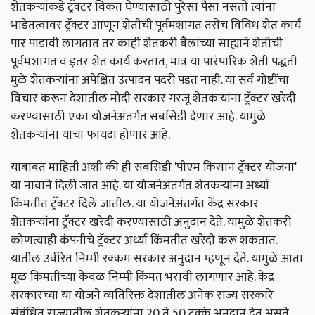
शेतकऱ्यांकडे ट्रॅक्टर विकत घेण्यासाठी पुरेसा पैसा नसतो त्यांना
भाडेतत्वावर ट्रॅक्टर आणून शेतीची पूर्वमशागत तसेच विविध शेत कार्य
पार पाडावी लागतात तर काही शेतकरी बैलांच्या साह्याने शेतीची
पूर्वमशागत व इतर शेत कार्य करतात, मात्र या पारंपारिक शेती पद्धती
मुळे शेतकऱ्यांना अपेक्षित उत्पादन पदरी पडत नाही. या सर्व गोष्टींचा
विचार करून देशातील मोदी सरकार गरजू शेतकऱ्यांना ट्रॅक्टर खरेदी
करण्यासाठी एका योजनेअंतर्गत सबसिडी देणार आहे. यामुळे
शेतकऱ्यांना याचा फायदा होणार आहे.
याबाबत माहिती अशी की ही सबसिडी 'पीएम किसान ट्रॅक्टर योजना'
या नावाने दिली जात आहे. या योजनेअंतर्गत शेतकऱ्यांना अर्ध्या
किंमतीत ट्रॅक्टर दिले जातील. या योजनेअंतर्गत केंद्र सरकार
शेतकऱ्यांना ट्रॅक्टर खरेदी करण्यासाठी अनुदान देते. यामुळे शेतकरी
कोणत्याही कंपनीचे ट्रॅक्टर अर्ध्या किंमतीत खरेदी करू शकतात.
यातील उर्वरित निम्मी रक्कम सरकार अनुदान म्हणून देते. यामुळे आता
मूळ किमतीच्या केवळ निम्मी किंमत भरावी लागणार आहे. केंद्र
सरकारच्या या योजने व्यतिरिक्त देशातील अनेक राज्य सरकारे
संबंधित राज्यातील शेतकऱ्यांना 20 ते 50 टक्के अनुदान देत असते.