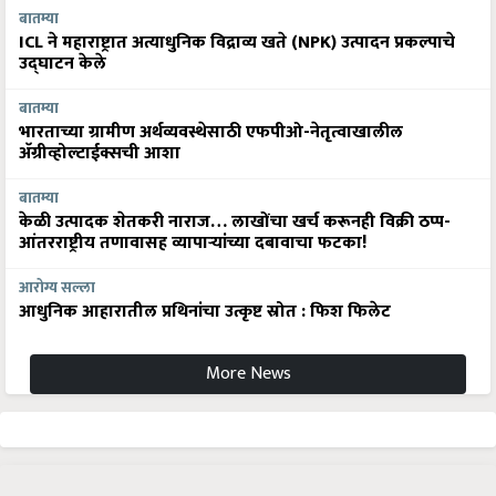
बातम्या
ICL ने महाराष्ट्रात अत्याधुनिक विद्राव्य खते (NPK) उत्पादन प्रकल्पाचे
उद्घाटन केले
बातम्या
भारताच्या ग्रामीण अर्थव्यवस्थेसाठी एफपीओ-नेतृत्वाखालील
अ‍ॅग्रीव्होल्टाईक्सची आशा
बातम्या
केळी उत्पादक शेतकरी नाराज… लाखोंचा खर्च करूनही विक्री ठप्प-
आंतरराष्ट्रीय तणावासह व्यापाऱ्यांच्या दबावाचा फटका!
आरोग्य सल्ला
आधुनिक आहारातील प्रथिनांचा उत्कृष्ट स्रोत : फिश फिलेट
More News