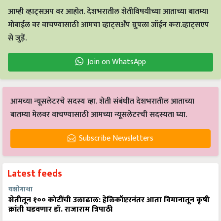
आम्ही व्हाट्सअप वर आहोत. देशभरातील शेतीविषयीच्या आताच्या बातम्या
मोबाईल वर वाचण्यासाठी आमचा व्हाट्सअँप ग्रुपला जॉईन करा.व्हाट्सएप
से जुड़ें.
Join on WhatsApp
आमच्या न्यूसलेटरचे सदस्य व्हा. शेती संबंधीत देशभरातील आताच्या
बातम्या मेलवर वाचण्यासाठी आमच्या न्यूसलेटरची सदस्यता घ्या.
Subscribe Newsletters
Latest feeds
यशोगाथा
शेतीतून १०० कोटींची उलाढाल: हेलिकॉप्टरनंतर आता विमानातून कृषी
क्रांती घडवणार डॉ. राजाराम त्रिपाठी