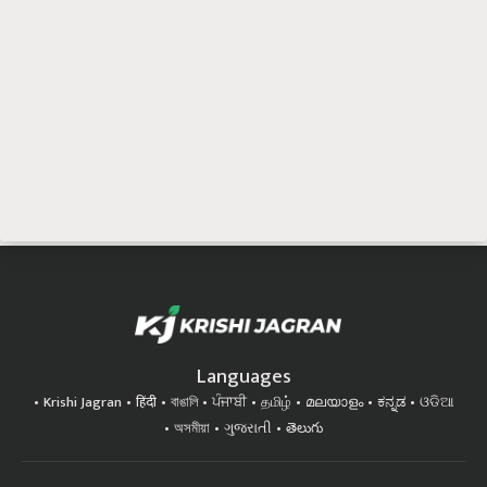
Languages
Krishi Jagran
हिंदी
বাঙালি
ਪੰਜਾਬੀ
தமிழ்
മലയാളം
ಕನ್ನಡ
ଓଡିଆ
অসমীয়া
ગુજરાતી
తెలుగు