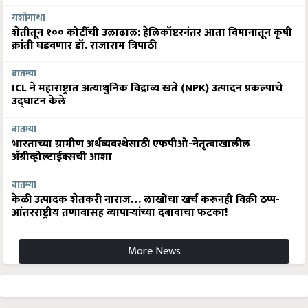
यशोगाथा
शेतीतून १०० कोटींची उलाढाल: हेलिकॉप्टरनंतर आता विमानातून कृषी
क्रांती घडवणार डॉ. राजाराम त्रिपाठी
बातम्या
ICL ने महाराष्ट्रात अत्याधुनिक विद्राव्य खते (NPK) उत्पादन प्रकल्पाचे
उद्घाटन केले
बातम्या
भारताच्या ग्रामीण अर्थव्यवस्थेसाठी एफपीओ-नेतृत्वाखालील
अ‍ॅग्रीव्होल्टाईक्सची आशा
बातम्या
केळी उत्पादक शेतकरी नाराज… लाखोंचा खर्च करूनही विक्री ठप्प-
आंतरराष्ट्रीय तणावासह व्यापाऱ्यांच्या दबावाचा फटका!
More News