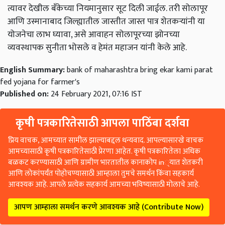
आणि उस्मानाबाद जिल्ह्यातील जास्तीत जास्त पात्र शेतकऱ्यांनी या
योजनेचा लाभ घ्यावा
,
असे आवाहन सोलापूरच्या झोनच्या
व्यवस्थापक सुनीता भोसले व हेमंत महाजन यांनी केले आहे.
English Summary:
bank of maharashtra bring ekar kami parat
fed yojana for farmer's
Published on:
24 February 2021, 07:16 IST
कृषी पत्रकारितेसाठी आपला पाठिंबा दर्शवा
प्रिय वाचक, आमच्यात सामील झाल्याबद्दल धन्यवाद. आपल्यासारखे वाचक
आमच्यासाठी कृषी पत्रकारितेसाठी प्रेरणा आहेत. कृषी पत्रकारितेला अधिक
बळकट करण्यासाठी आणि ग्रामीण भारतातील कानाकोप in्यात शेतकरी
आणि लोकांपर्यंत पोहोचण्यासाठी आम्हाला तुमचे समर्थन किंवा सहकार्य
आवश्यक आहे. आपले प्रत्येक सहकार्य आमच्या भविष्यासाठी मोलाचे आहे.
आपण आम्हाला समर्थन करणे आवश्यक आहे (Contribute Now)