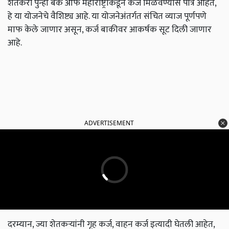
शेतकरी पुन्हा बँक ऑफ महाराष्ट्राकडून कर्ज मिळवण्यास पात्र आहेत,
हे या योजनेचे वैशिष्ट्य आहे. या योजनेअंतर्गत संचित व्याज पूर्णपणे
माफ केले जाणार असून
,
कर्ज बाकीवर आकर्षक सूट दिली जाणार
आहे.
ADVERTISEMENT
दरम्यान,
ज्या शेतकऱ्यांनी गृह कर्ज
,
वाहन कर्ज इत्यादी घेतली आहेत
,
त्यावर देखील बँकेच्या नियमानुसार सूट दिली जाईल. तरी सोलापूर