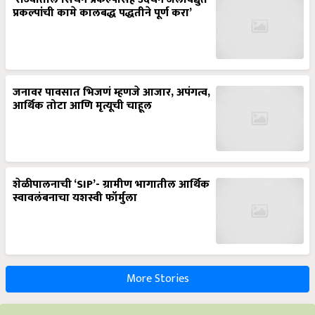
जनावर पावसात भिजणं म्हणजे आजार, अपंगत्व,
आर्थिक तोटा आणि मृत्यूची चाहूल
शेळीपालनाची ‘SIP’- ग्रामीण भागातील आर्थिक
स्वावलंबनाचा यशस्वी फॉर्मुला
More Stories
आम्ही व्हाट्सअप वर आहोत. देशभरातील शेतीविषयीच्या आताच्या बातम्या