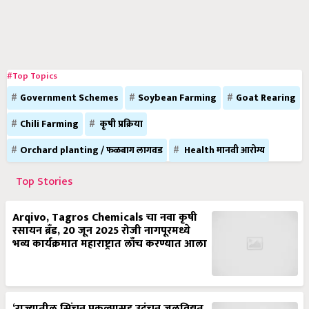
#Top Topics
Government Schemes
Soybean Farming
Goat Rearing
Chili Farming
कृषी प्रक्रिया
Orchard planting / फळबाग लागवड
Health मानवी आरोग्य
Top Stories
Arqivo, Tagros Chemicals चा नवा कृषी
रसायन ब्रँड, 20 जून 2025 रोजी नागपूरमध्ये
भव्य कार्यक्रमात महाराष्ट्रात लाँच करण्यात आला
‘राज्यातील सिंचन प्रकल्पासह उदंचन जलविद्युत
प्रकल्पांची कामे कालबद्ध पद्धतीने पूर्ण करा’