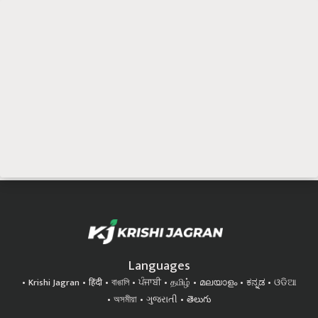
Languages
Krishi Jagran
हिंदी
বাঙালি
ਪੰਜਾਬੀ
தமிழ்
മലയാളം
ಕನ್ನಡ
ଓଡିଆ
অসমীয়া
ગુજરાતી
తెలుగు