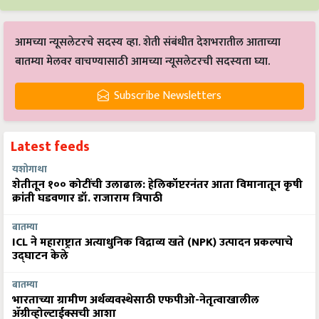
आमच्या न्यूसलेटरचे सदस्य व्हा. शेती संबंधीत देशभरातील आताच्या
बातम्या मेलवर वाचण्यासाठी आमच्या न्यूसलेटरची सदस्यता घ्या.
Subscribe Newsletters
Latest feeds
यशोगाथा
शेतीतून १०० कोटींची उलाढाल: हेलिकॉप्टरनंतर आता विमानातून कृषी
क्रांती घडवणार डॉ. राजाराम त्रिपाठी
बातम्या
ICL ने महाराष्ट्रात अत्याधुनिक विद्राव्य खते (NPK) उत्पादन प्रकल्पाचे
उद्घाटन केले
बातम्या
भारताच्या ग्रामीण अर्थव्यवस्थेसाठी एफपीओ-नेतृत्वाखालील
अ‍ॅग्रीव्होल्टाईक्सची आशा