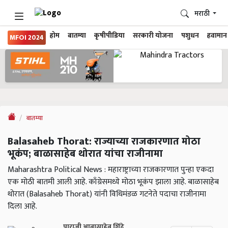
मराठी
होम
बातम्या
कृषीपीडिया
सरकारी योजना
पशुधन
हवामान
MFOI 2024
बातम्या
Balasaheb Thorat: राज्याच्या राजकारणात मोठा
भूकंप; बाळासाहेब थोरात यांचा राजीनामा
Maharashtra Political News : महाराष्ट्राच्या राजकारणात पुन्हा एकदा
एक मोठी बातमी आली आहे. काँग्रेसमध्ये मोठा भूकंप झाला आहे. बाळासाहेब
थोरात (Balasaheb Thorat) यांनी विधिमंडळ गटनेते पदाचा राजीनामा
दिला आहे.
पाराजी आबासाहेब शिंदे