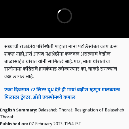
सध्याची राजकीय परिस्थिती पाहाता नाना पटोलेंसोबत काम करू
शकत नाही,असं आपण पक्षश्रेष्ठींना कळवलं असल्याचं देखील
बाळासाहेब थोरात यांनी सांगितलं आहे. मात्र, आता थोरातांचा
राजीनामा काँग्रेसचे हायकंमाड स्वीकारणार का, याकडे सगळ्यांचं
लक्ष लागलं आहे.
एका दिवसात 72 लिटर दूध देते ही गाय! बक्षीस म्हणून मालकाला
मिळाला ट्रॅक्टर, अँग्री एक्स्पोमध्ये कमाल
English Summary:
Balasaheb Thorat: Resignation of Balasaheb
Thorat
Published on:
07 February 2023, 11:54 IST