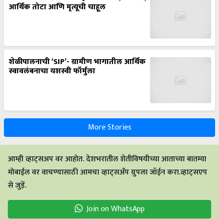
आर्थिक तोटा आणि मृत्यूची चाहूल
शेळीपालनाची ‘SIP’- ग्रामीण भागातील आर्थिक
स्वावलंबनाचा यशस्वी फॉर्मुला
More Stories
आम्ही व्हाट्सअप वर आहोत. देशभरातील शेतीविषयीच्या आताच्या बातम्या
मोबाईल वर वाचण्यासाठी आमचा व्हाट्सअँप ग्रुपला जॉईन करा.व्हाट्सएप
से जुड़ें.
Join on WhatsApp