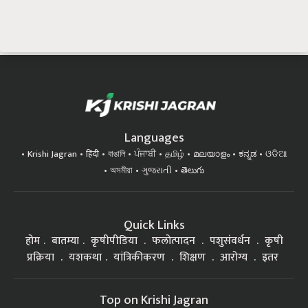
Languages
Krishi Jagran
हिंदी
বাঙালি
ਪੰਜਾਬੀ
தமிழ்
മലയാളം
ಕನ್ನಡ
ଓଡିଆ
অসমীয়া
ગુજરાતી
తెలుగు
Quick Links
होम
बातम्या
कृषीपीडिया
फलोत्पादन
पशुसंवर्धन
कृषी
प्रक्रिया
यशकथा
यांत्रिकीकरण
शिक्षण
आरोग्य
इतर
Top on Krishi Jagran