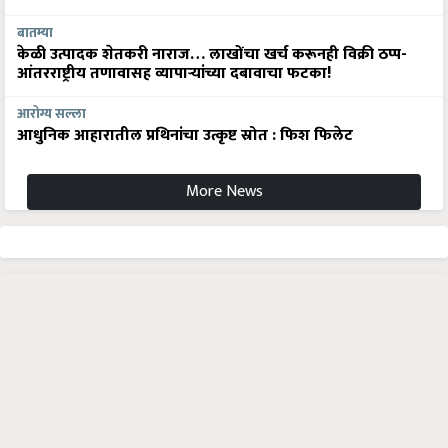
बातम्या
केळी उत्पादक शेतकरी नाराज… लाखोंचा खर्च करूनही विक्री ठप्प-
आंतरराष्ट्रीय तणावासह व्यापाऱ्यांच्या दबावाचा फटका!
आरोग्य सल्ला
आधुनिक आहारातील प्रथिनांचा उत्कृष्ट स्रोत : फिश फिलेट
More News