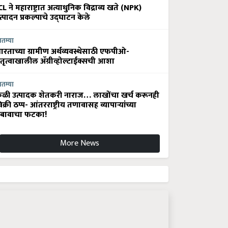
CL ने महाराष्ट्रात अत्याधुनिक विद्राव्य खते (NPK)
त्पादन प्रकल्पाचे उद्घाटन केले
ातम्या
ारताच्या ग्रामीण अर्थव्यवस्थेसाठी एफपीओ-
ेतृत्वाखालील अ‍ॅग्रीव्होल्टाईक्सची आशा
ातम्या
ेळी उत्पादक शेतकरी नाराज… लाखोंचा खर्च करूनही
िक्री ठप्प- आंतरराष्ट्रीय तणावासह व्यापाऱ्यांच्या
बावाचा फटका!
More News