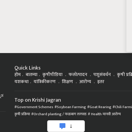
Quick Links
होम
बातम्या
कृषीपीडिया
फलोत्पादन
पशुसंवर्धन
कृषी प्रक
यशकथा
यांत्रिकीकरण
शिक्षण
आरोग्य
इतर
್ನಡ
Top on Krishi Jagran
Government Schemes
Soybean Farming
Goat Rearing
Chili Farm
कृषी प्रक्रिया
Orchard planting / फळबाग लागवड
Health मानवी आरोग्य