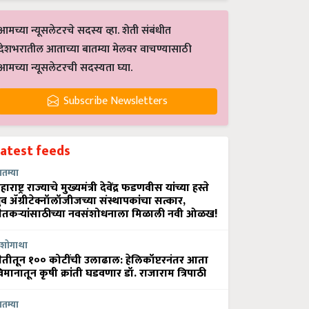
आमच्या न्यूसलेटरचे सदस्य व्हा. शेती संबंधीत
देशभरातील आताच्या बातम्या मेलवर वाचण्यासाठी
आमच्या न्यूसलेटरची सदस्यता घ्या.
Subscribe Newsletters
Latest feeds
ातम्या
हाराष्ट्र राज्याचे मुख्यमंत्री देवेंद्र फडणवीस यांच्या हस्ते
्रुव ॲग्रीटेक्नॉलॉजीजच्या संस्थापकांचा सत्कार,
ेतकऱ्यांसाठीच्या नवसंशोधनाला मिळाली नवी ओळख!
शोगाथा
ेतीतून १०० कोटींची उलाढाल: हेलिकॉप्टरनंतर आता
िमानातून कृषी क्रांती घडवणार डॉ. राजाराम त्रिपाठी
ातम्या