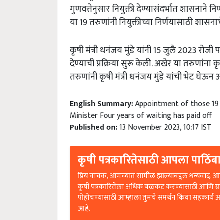
गुणवत्तेनुसार नियुक्ती देण्यासंदर्भात शासनाने न
या 19 तरुणांनी नियुक्तीच्या निर्णयासाठी शासना
कृषी मंत्री धनंजय मुंडे यांनी 15 जुलै 2023 रोजी
देण्याची प्रक्रिया सुरू केली. अखेर या तरुणांना
तरुणांनी कृषी मंत्री धनंजय मुंडे यांची भेट घेऊन
English Summary:
Appointment of those 19 
Minister Four years of waiting has paid off
Published on:
13 November 2023, 10:17 IST
कृषी पत्रकारितेसाठी आपला पाठिंबा
प्रिय वाचक, आमच्यात सामील झाल्याबद्दल धन्यवाद. आप
कृषी पत्रकारितेला अधिक बळकट करण्यासाठी आणि ग्
पोहोचण्यासाठी आम्हाला तुमचे समर्थन किंवा सहकार्य 
आहे.