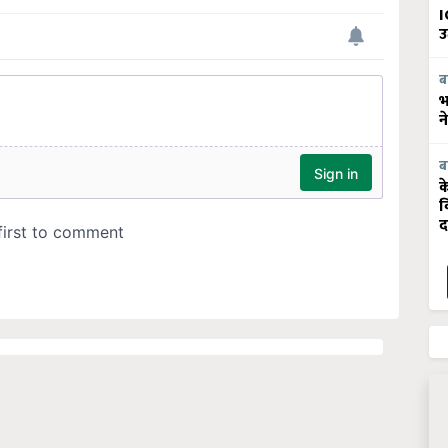
I
उ
ब
भ
न
ब
क
व
द