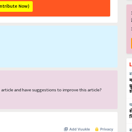
ontribute Now)
ब
म
ध
is article and have suggestions to improve this article?
श
य
श
व
ब