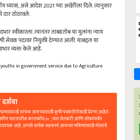
िर्णय घ्यावा, असे आदेश 2021 च्या अखेरीला दिले. त्यानुसार
चे दार ठोठावले.
 पदभार स्वीकारला. त्यानंतर ताबडतोब या मुलांना न्याय
 कृषी सेवक पदावर नियुक्ती देण्यात आली. याबद्दल या
 आभार व्यक्त केले आहे.
youths in government service due to Agriculture
 दर्शवा
ल्यासारखे वाचक आमच्यासाठी कृषी पत्रकारितेसाठी प्रेरणा आहेत.
रामीण भारतातील कानाकोप in्यात शेतकरी आणि लोकांपर्यंत
आवश्यक आहे. आपले प्रत्येक सहकार्य आमच्या भविष्यासाठी मोलाचे