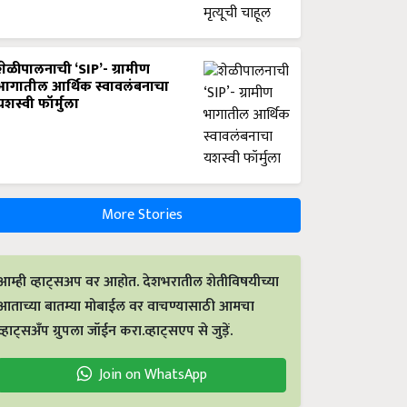
शेळीपालनाची ‘SIP’- ग्रामीण
भागातील आर्थिक स्वावलंबनाचा
यशस्वी फॉर्मुला
More Stories
आम्ही व्हाट्सअप वर आहोत. देशभरातील शेतीविषयीच्या
आताच्या बातम्या मोबाईल वर वाचण्यासाठी आमचा
व्हाट्सअँप ग्रुपला जॉईन करा.व्हाट्सएप से जुड़ें.
Join on WhatsApp