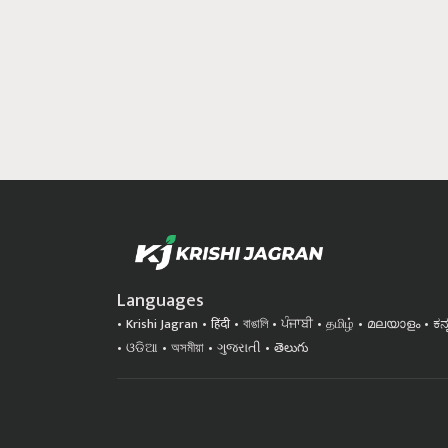
Languages
Krishi Jagran
हिंदी
বাঙালি
ਪੰਜਾਬੀ
தமிழ்
മലയാളം
ಕನ
ଓଡିଆ
অসমীয়া
ગુજરાતી
తెలుగు