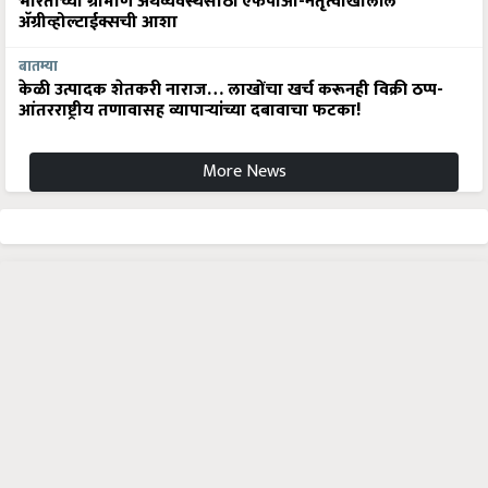
भारताच्या ग्रामीण अर्थव्यवस्थेसाठी एफपीओ-नेतृत्वाखालील
अ‍ॅग्रीव्होल्टाईक्सची आशा
बातम्या
केळी उत्पादक शेतकरी नाराज… लाखोंचा खर्च करूनही विक्री ठप्प-
आंतरराष्ट्रीय तणावासह व्यापाऱ्यांच्या दबावाचा फटका!
More News