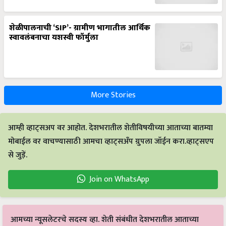
शेळीपालनाची ‘SIP’- ग्रामीण भागातील आर्थिक
स्वावलंबनाचा यशस्वी फॉर्मुला
More Stories
आम्ही व्हाट्सअप वर आहोत. देशभरातील शेतीविषयीच्या आताच्या बातम्या
मोबाईल वर वाचण्यासाठी आमचा व्हाट्सअँप ग्रुपला जॉईन करा.व्हाट्सएप
से जुड़ें.
Join on WhatsApp
आमच्या न्यूसलेटरचे सदस्य व्हा. शेती संबंधीत देशभरातील आताच्या