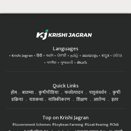
Languages
Krishi Jagran
हिंदी
বাঙালি
ਪੰਜਾਬੀ
தமிழ்
മലയാളം
ಕನ್ನಡ
ଓଡିଆ
অসমীয়া
ગુજરાતી
తెలుగు
Quick Links
होम
बातम्या
कृषीपीडिया
फलोत्पादन
पशुसंवर्धन
कृषी
प्रक्रिया
यशकथा
यांत्रिकीकरण
शिक्षण
आरोग्य
इतर
Top on Krishi Jagran
Government Schemes
Soybean Farming
Goat Rearing
Chili