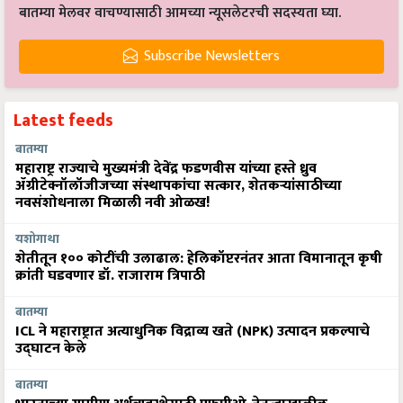
बातम्या मेलवर वाचण्यासाठी आमच्या न्यूसलेटरची सदस्यता घ्या.
Subscribe Newsletters
Latest feeds
बातम्या
महाराष्ट्र राज्याचे मुख्यमंत्री देवेंद्र फडणवीस यांच्या हस्ते ध्रुव
ॲग्रीटेक्नॉलॉजीजच्या संस्थापकांचा सत्कार, शेतकऱ्यांसाठीच्या
नवसंशोधनाला मिळाली नवी ओळख!
यशोगाथा
शेतीतून १०० कोटींची उलाढाल: हेलिकॉप्टरनंतर आता विमानातून कृषी
क्रांती घडवणार डॉ. राजाराम त्रिपाठी
बातम्या
ICL ने महाराष्ट्रात अत्याधुनिक विद्राव्य खते (NPK) उत्पादन प्रकल्पाचे
उद्घाटन केले
बातम्या