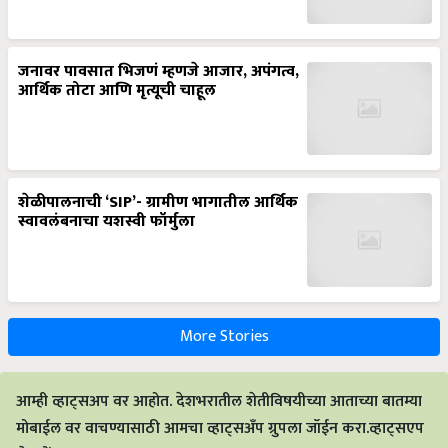
जनावर पावसात भिजणं म्हणजे आजार, अपंगत्व,
आर्थिक तोटा आणि मृत्यूची चाहूल
शेळीपालनाची ‘SIP’- ग्रामीण भागातील आर्थिक
स्वावलंबनाचा यशस्वी फॉर्मुला
More Stories
आम्ही व्हाट्सअप वर आहोत. देशभरातील शेतीविषयीच्या आताच्या बातम्या
मोबाईल वर वाचण्यासाठी आमचा व्हाट्सअँप ग्रुपला जॉईन करा.व्हाट्सएप