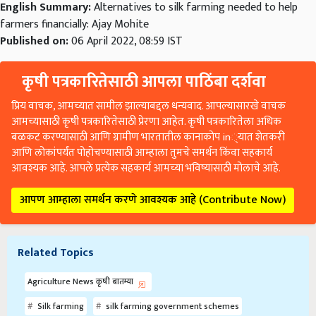
English Summary:
Alternatives to silk farming needed to help
farmers financially: Ajay Mohite
Published on:
06 April 2022, 08:59 IST
कृषी पत्रकारितेसाठी आपला पाठिंबा दर्शवा
प्रिय वाचक, आमच्यात सामील झाल्याबद्दल धन्यवाद. आपल्यासारखे वाचक
आमच्यासाठी कृषी पत्रकारितेसाठी प्रेरणा आहेत. कृषी पत्रकारितेला अधिक
बळकट करण्यासाठी आणि ग्रामीण भारतातील कानाकोप in्यात शेतकरी
आणि लोकांपर्यंत पोहोचण्यासाठी आम्हाला तुमचे समर्थन किंवा सहकार्य
आवश्यक आहे. आपले प्रत्येक सहकार्य आमच्या भविष्यासाठी मोलाचे आहे.
आपण आम्हाला समर्थन करणे आवश्यक आहे (Contribute Now)
Related Topics
Agriculture News कृषी बातम्या
Silk farming
silk farming government schemes