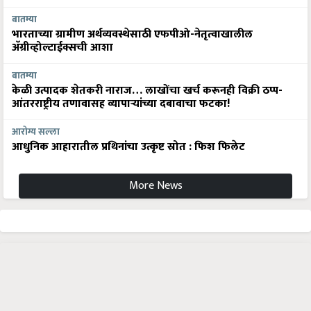
बातम्या
भारताच्या ग्रामीण अर्थव्यवस्थेसाठी एफपीओ-नेतृत्वाखालील
अ‍ॅग्रीव्होल्टाईक्सची आशा
बातम्या
केळी उत्पादक शेतकरी नाराज… लाखोंचा खर्च करूनही विक्री ठप्प-
आंतरराष्ट्रीय तणावासह व्यापाऱ्यांच्या दबावाचा फटका!
आरोग्य सल्ला
आधुनिक आहारातील प्रथिनांचा उत्कृष्ट स्रोत : फिश फिलेट
More News