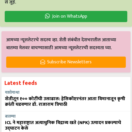
से जुड़ें.
Join on WhatsApp
आमच्या न्यूसलेटरचे सदस्य व्हा. शेती संबंधीत देशभरातील आताच्या
बातम्या मेलवर वाचण्यासाठी आमच्या न्यूसलेटरची सदस्यता घ्या.
Subscribe Newsletters
Latest feeds
यशोगाथा
शेतीतून १०० कोटींची उलाढाल: हेलिकॉप्टरनंतर आता विमानातून कृषी
क्रांती घडवणार डॉ. राजाराम त्रिपाठी
बातम्या
ICL ने महाराष्ट्रात अत्याधुनिक विद्राव्य खते (NPK) उत्पादन प्रकल्पाचे
उद्घाटन केले