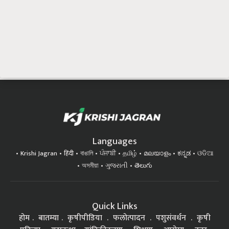
Languages
Krishi Jagran
हिंदी
বাঙালি
ਪੰਜਾਬੀ
தமிழ்
മലയാളം
ಕನ್ನಡ
ଓଡିଆ
অসমীয়া
ગુજરાતી
తెలుగు
Quick Links
होम
बातम्या
कृषीपीडिया
फलोत्पादन
पशुसंवर्धन
कृषी