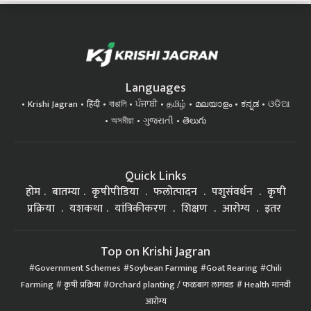
Languages
Krishi Jagran
हिंदी
বাঙালি
ਪੰਜਾਬੀ
தமிழ்
മലയാളം
ಕನ್ನಡ
ଓଡିଆ
অসমীয়া
ગુજરાતી
తెలుగు
Quick Links
होम
बातम्या
कृषीपीडिया
फलोत्पादन
पशुसंवर्धन
कृषी
प्रक्रिया
यशकथा
यांत्रिकीकरण
शिक्षण
आरोग्य
इतर
Top on Krishi Jagran
Government Schemes
Soybean Farming
Goat Rearing
Chili
Farming
कृषी प्रक्रिया
Orchard planting / फळबाग लागवड
Health मानवी
आरोग्य