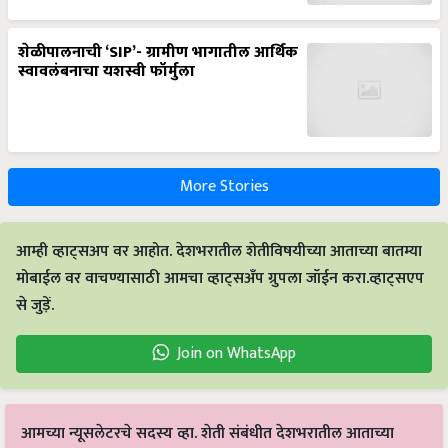
शेळीपालनाची ‘SIP’- ग्रामीण भागातील आर्थिक
स्वावलंबनाचा यशस्वी फॉर्मुला
More Stories
आम्ही व्हाट्सअप वर आहोत. देशभरातील शेतीविषयीच्या आताच्या बातम्या
मोबाईल वर वाचण्यासाठी आमचा व्हाट्सअँप ग्रुपला जॉईन करा.व्हाट्सएप
से जुड़ें.
Join on WhatsApp
आमच्या न्यूसलेटरचे सदस्य व्हा. शेती संबंधीत देशभरातील आताच्या