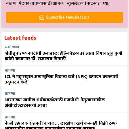
बातम्या मेलवर वाचण्यासाठी आमच्या न्यूसलेटरची सदस्यता घ्या.
Subscribe Newsletters
Latest feeds
यशोगाथा
शेतीतून १०० कोटींची उलाढाल: हेलिकॉप्टरनंतर आता विमानातून कृषी
क्रांती घडवणार डॉ. राजाराम त्रिपाठी
बातम्या
ICL ने महाराष्ट्रात अत्याधुनिक विद्राव्य खते (NPK) उत्पादन प्रकल्पाचे
उद्घाटन केले
बातम्या
भारताच्या ग्रामीण अर्थव्यवस्थेसाठी एफपीओ-नेतृत्वाखालील
अ‍ॅग्रीव्होल्टाईक्सची आशा
बातम्या
केळी उत्पादक शेतकरी नाराज… लाखोंचा खर्च करूनही विक्री ठप्प-
आंतरराष्ट्रीय तणावासह व्यापाऱ्यांच्या दबावाचा फटका!