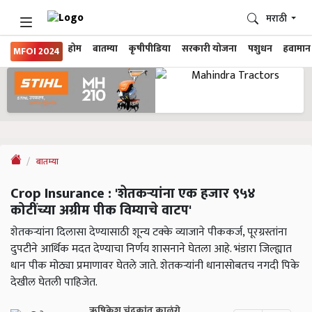
मराठी
होम
बातम्या
कृषीपीडिया
सरकारी योजना
पशुधन
हवामान
MFOI 2024
बातम्या
Crop Insurance : 'शेतकऱ्यांना एक हजार ९५४
कोटींच्या अग्रीम पीक विम्याचे वाटप'
शेतकऱ्यांना दिलासा देण्यासाठी शून्य टक्के व्याजाने पीककर्ज, पूरग्रस्तांना
दुपटीने आर्थिक मदत देण्याचा निर्णय शासनाने घेतला आहे. भंडारा जिल्ह्यात
धान पीक मोठ्या प्रमाणावर घेतले जाते. शेतकऱ्यांनी धानासोबतच नगदी पिके
देखील घेतली पाहिजेत.
ऋषिकेश चंद्रकांत काळंगे