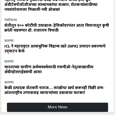
ॲग्रीटेक्नॉलॉजीजच्या संस्थापकांचा सत्कार, शेतकऱ्यांसाठीच्या
नवसंशोधनाला मिळाली नवी ओळख!
यशोगाथा
शेतीतून १०० कोटींची उलाढाल: हेलिकॉप्टरनंतर आता विमानातून कृषी
क्रांती घडवणार डॉ. राजाराम त्रिपाठी
बातम्या
ICL ने महाराष्ट्रात अत्याधुनिक विद्राव्य खते (NPK) उत्पादन प्रकल्पाचे
उद्घाटन केले
बातम्या
भारताच्या ग्रामीण अर्थव्यवस्थेसाठी एफपीओ-नेतृत्वाखालील
अ‍ॅग्रीव्होल्टाईक्सची आशा
बातम्या
केळी उत्पादक शेतकरी नाराज… लाखोंचा खर्च करूनही विक्री ठप्प-
आंतरराष्ट्रीय तणावासह व्यापाऱ्यांच्या दबावाचा फटका!
More News