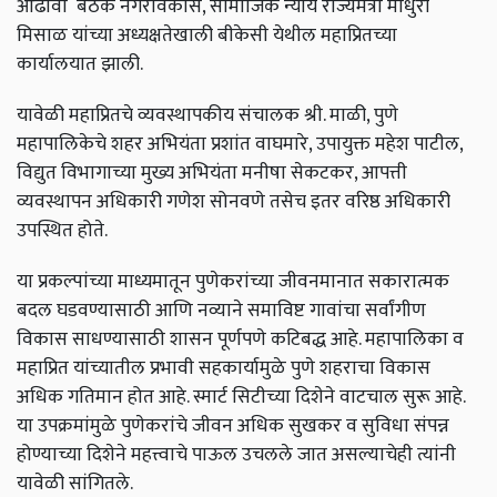
आढावा
बैठक
नगरविकास
,
सामाजिक
न्याय
राज्यमंत्री
माधुरी
मिसाळ
यांच्या
अध्यक्षतेखाली
बीकेसी
येथील
महाप्रितच्या
कार्यालयात
झाली
.
यावेळी
महाप्रितचे
व्यवस्थापकीय
संचालक
श्री
.
माळी
,
पुणे
महापालिकेचे
शहर
अभियंता
प्रशांत
वाघमारे
,
उपायुक्त
महेश
पाटील
,
विद्युत
विभागाच्या
मुख्य
अभियंता
मनीषा
सेकटकर
,
आपत्ती
व्यवस्थापन
अधिकारी
गणेश
सोनवणे
तसेच
इतर
वरिष्ठ
अधिकारी
उपस्थित
होते
.
या
प्रकल्पांच्या
माध्यमातून
पुणेकरांच्या
जीवनमानात
सकारात्मक
बदल
घडवण्यासाठी
आणि
नव्याने
समाविष्ट
गावांचा
सर्वांगीण
विकास
साधण्यासाठी
शासन
पूर्णपणे
कटिबद्ध
आहे
.
महापालिका
व
महाप्रित
यांच्यातील
प्रभावी
सहकार्यामुळे
पुणे
शहराचा
विकास
अधिक
गतिमान
होत
आहे
.
स्मार्ट
सिटीच्या
दिशेने
वाटचाल
सुरू
आहे
.
या
उपक्रमांमुळे
पुणेकरांचे
जीवन
अधिक
सुखकर
व
सुविधा
संपन्न
होण्याच्या
दिशेने
महत्त्वाचे
पाऊल
उचलले
जात
असल्याचेही
त्यांनी
यावेळी
सांगितले
.