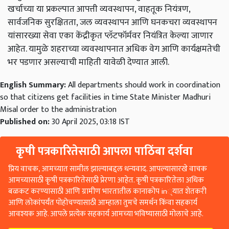
खर्चाच्या
या
प्रकल्पात
आपत्ती
व्यवस्थापन
,
वाहतूक
नियंत्रण
,
सार्वजनिक
सुरक्षितता
,
जल
व्यवस्थापन
आणि
घनकचरा
व्यवस्थापन
यांसारख्या
सेवा
एका
केंद्रीकृत
प्लॅटफॉर्मवर
नियंत्रित
केल्या
जाणार
आहेत
.
यामुळे
शहराच्या
व्यवस्थापनात
अधिक
वेग
आणि
कार्यक्षमतेची
भर
पडणार
असल्याची
माहिती
यावेळी
देण्यात
आली
.
English Summary:
All departments should work in coordination
so that citizens get facilities in time State Minister Madhuri
Misal order to the administration
Published on:
30 April 2025, 03:18 IST
कृषी पत्रकारितेसाठी आपला पाठिंबा दर्शवा
प्रिय वाचक, आमच्यात सामील झाल्याबद्दल धन्यवाद. आपल्यासारखे वाचक
आमच्यासाठी कृषी पत्रकारितेसाठी प्रेरणा आहेत. कृषी पत्रकारितेला अधिक
बळकट करण्यासाठी आणि ग्रामीण भारतातील कानाकोप in्यात शेतकरी
आणि लोकांपर्यंत पोहोचण्यासाठी आम्हाला तुमचे समर्थन किंवा सहकार्य
आवश्यक आहे. आपले प्रत्येक सहकार्य आमच्या भविष्यासाठी मोलाचे आहे.