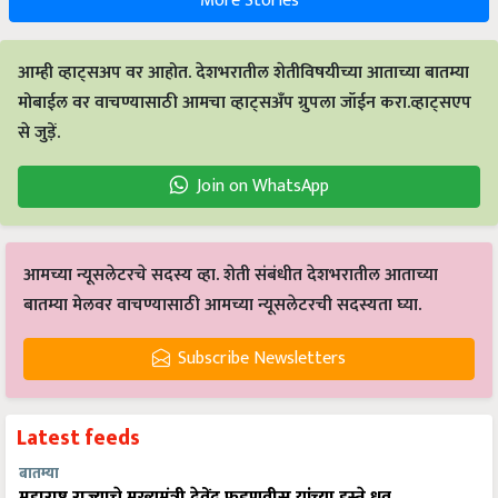
More Stories
आम्ही व्हाट्सअप वर आहोत. देशभरातील शेतीविषयीच्या आताच्या बातम्या
मोबाईल वर वाचण्यासाठी आमचा व्हाट्सअँप ग्रुपला जॉईन करा.व्हाट्सएप
से जुड़ें.
Join on WhatsApp
आमच्या न्यूसलेटरचे सदस्य व्हा. शेती संबंधीत देशभरातील आताच्या
बातम्या मेलवर वाचण्यासाठी आमच्या न्यूसलेटरची सदस्यता घ्या.
Subscribe Newsletters
Latest feeds
बातम्या
महाराष्ट्र राज्याचे मुख्यमंत्री देवेंद्र फडणवीस यांच्या हस्ते ध्रुव