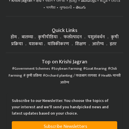
Krishi Jagran
हिंदी
বাঙালি
ਪੰਜਾਬੀ
தமிழ்
മലയാളം
ಕನ್ನಡ
ଓଡିଆ
অসমীয়া
ગુજરાતી
తెలుగు
Quick Links
होम
बातम्या
कृषीपीडिया
फलोत्पादन
पशुसंवर्धन
कृषी
प्रक्रिया
यशकथा
यांत्रिकीकरण
शिक्षण
आरोग्य
इतर
Top on Krishi Jagran
Government Schemes
Soybean Farming
Goat Rearing
Chili
Farming
कृषी प्रक्रिया
Orchard planting / फळबाग लागवड
Health मानवी
आरोग्य
Subscribe to our Newsletter. You choose the topics of
your interest and we'll send you handpicked news and
latest updates based on your choice.
Subscribe Newsletters