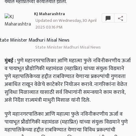
येथील महाप्रितच्या कार्यालयात झाली.
KJ Maharashtra
Updated on Wednesday, 30 April
2025 03:16 PM
State Minister Madhuri Misal News
मुंबई
:
पुणे
महानगरपालिका
आणि
महात्मा
फुले
नविनीकरणीय
ऊर्जा
व
पायाभूत
प्रौद्योगिकी
महामंडळ
(
महाप्रित
)
यांच्या
संयुक्त
विद्यमाने
पुणे
महापालिकेच्या
हद्दीत
राबविण्यात
येणाऱ्या
प्रकल्पांची
गुणवत्ता
अबाधित
राखून
वेळेचे
काटेकोर
नियोजन
करावे
.
नागरिकांना
वेळेत
सुविधा
मिळाव्यात
यासाठी
सर्व
विभागांनी
समन्वयाने
काम
करावे
,
असे
निर्देश
राज्यमंत्री
माधुरी
मिसाळ
यांनी
दिले
.
पुणे
महानगरपालिका
आणि
महात्मा
फुले
नविनीकरणीय
ऊर्जा
व
पायाभूत
प्रौद्योगिकी
महामंडळ
(
महाप्रित
)
यांच्या
संयुक्त
विद्यमाने
पुणे
महापालिकेच्या
हद्दीत
राबविण्यात
येणाऱ्या
विविध
प्रकल्पांची