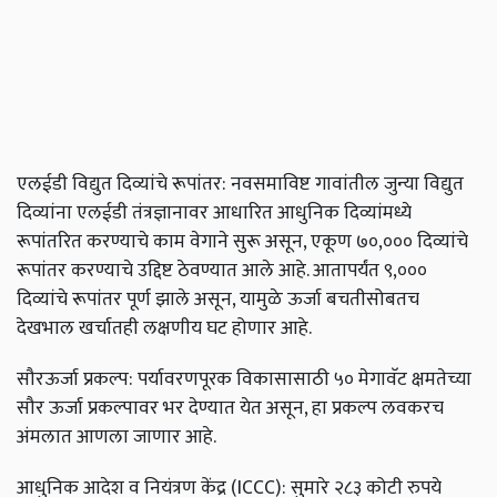
एलईडी
विद्युत
दिव्यांचे
रूपांतर
:
नवसमाविष्ट
गावांतील
जुन्या
विद्युत
दिव्यांना
एलईडी
तंत्रज्ञानावर
आधारित
आधुनिक
दिव्यांमध्ये
रूपांतरित
करण्याचे
काम
वेगाने
सुरू
असून
,
एकूण
७०
,
०००
दिव्यांचे
रूपांतर
करण्याचे
उद्दिष्ट
ठेवण्यात
आले
आहे
.
आतापर्यंत
९
,
०००
दिव्यांचे
रूपांतर
पूर्ण
झाले
असून
,
यामुळे
ऊर्जा
बचतीसोबतच
देखभाल
खर्चातही
लक्षणीय
घट
होणार
आहे
.
सौरऊर्जा
प्रकल्प
:
पर्यावरणपूरक
विकासासाठी
५०
मेगावॅट
क्षमतेच्या
सौर
ऊर्जा
प्रकल्पावर
भर
देण्यात
येत
असून
,
हा
प्रकल्प
लवकरच
अंमलात
आणला
जाणार
आहे
.
आधुनिक
आदेश
व
नियंत्रण
केंद्र
(ICCC):
सुमारे
२८३
कोटी
रुपये