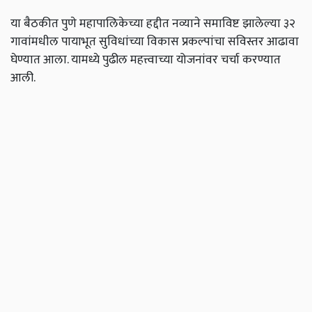
या
बैठकीत
पुणे
महापालिकेच्या
हद्दीत
नव्याने
समाविष्ट
झालेल्या
३२
गावांमधील
पायाभूत
सुविधांच्या
विकास
प्रकल्पांचा
सविस्तर
आढावा
घेण्यात
आला
.
यामध्ये
पुढील
महत्त्वाच्या
योजनांवर
चर्चा
करण्यात
आली.