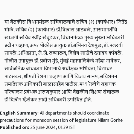
या बैठकीस विधानमंडळ सचिवालयाचे सचिव (१) (कार्यभार) जितेंद्र
भोळे, सचिव (२) (कार्यभार) डॉ.विलास आठवले, उपसभापतींचे
खाजगी सचिव रवींद्र खेबूडकर, विधानमंडळ मुख्य सुरक्षा अधिकारी
प्रदीप चव्हाण, अपर पोलीस आयुक्त डॉ.अभिनव देशमुख, डॉ. पल्लवी
सापळे, अधिष्ठाता, जे. जे. रुग्णालय, विशेष शाखेचे दत्तात्रय कांबळे,
पोलीस उपायुक्त डॉ. प्रवीण मुंडे, मुंबई महापालिकेचे महेश नार्वेकर,
सार्वजनिक बांधकाम विभागाचे अधीक्षक अभियंता, विद्याधर
पाटसकर, श्रीमती रेशमा चव्हाण आणि विजय सानप, अग्न‍िशमन
समादेशक अधिकारी बाळासाहेब पाटील, मध्य रेल्वेचे सहायक
परिचालन प्रबंधक अरुणकुमार आणि वैद्यकीय शिक्षण संचालक
डॉ.दिलीप म्हैसेकर आदी अधिकारी उपस्थित होते.
English Summary:
All departments should coordinate
precautions for monsoon session of legislature Nilam Gorhe
Published on:
25 June 2024, 01:39 IST