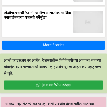
शेळीपालनाची ‘SIP’- ग्रामीण भागातील आर्थिक
स्वावलंबनाचा यशस्वी फॉर्मुला
More Stories
आम्ही व्हाट्सअप वर आहोत. देशभरातील शेतीविषयीच्या आताच्या बातम्या
मोबाईल वर वाचण्यासाठी आमचा व्हाट्सअँप ग्रुपला जॉईन करा.व्हाट्सएप
से जुड़ें.
Join on WhatsApp
आमच्या न्यूसलेटरचे सदस्य व्हा. शेती संबंधीत देशभरातील आताच्या