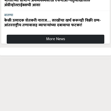
भारताच्या ग्रामीण अर्थव्यवस्थेसाठी एफपीओ-नेतृत्वाखालील
अ‍ॅग्रीव्होल्टाईक्सची आशा
बातम्या
केळी उत्पादक शेतकरी नाराज… लाखोंचा खर्च करूनही विक्री ठप्प-
आंतरराष्ट्रीय तणावासह व्यापाऱ्यांच्या दबावाचा फटका!
More News