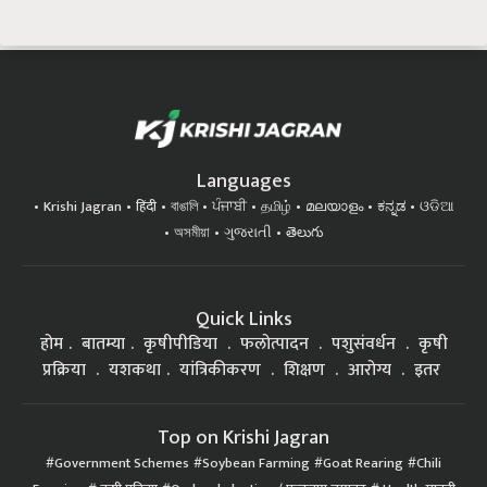
Languages
Krishi Jagran
हिंदी
বাঙালি
ਪੰਜਾਬੀ
தமிழ்
മലയാളം
ಕನ್ನಡ
ଓଡିଆ
অসমীয়া
ગુજરાતી
తెలుగు
Quick Links
होम
बातम्या
कृषीपीडिया
फलोत्पादन
पशुसंवर्धन
कृषी
प्रक्रिया
यशकथा
यांत्रिकीकरण
शिक्षण
आरोग्य
इतर
Top on Krishi Jagran
Government Schemes
Soybean Farming
Goat Rearing
Chili