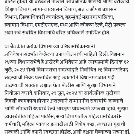
बोलत होत्या. या बैठकीस पोलीस, सार्वजनिक आरोग्य आणि वैद्यकीय
शिक्षण विभाग, सामान्य प्रशासन विभाग, अन्न व औषध प्रशासन
विभाग, जिल्हाधिकारी कार्यालय, बृहन्मुंबई महानगरपालिका,
हवामान विभाग, एमटीएनएल, मध्य आणि कोकण रेल्वे, मेट्रो प्रकल्प
अशा सर्व संबंधित विभागांचे वरिष्ठ अधिकारी उपस्थित होते.
या बैठकीत प्रत्येक विभागाच्या वरिष्ठ अधिकाऱ्यांनी
अधिवेशनासंदर्भात केलेल्या उपाययोजनांची माहिती दिली. विद्यमान
१४व्या विधानसभेचे हे अखेरचे अधिवेशन आहे. त्याचप्रमाणे दिनांक १२
जुलै, २०२४ रोजी विधानसभा सदस्यांद्वारे निर्वाचित ११ विधानपरिषद
सदस्यांची निवड प्रस्तावित आहे. त्यादृष्टीने विधानमंडळात गर्दी
वाढण्याची शक्यता लक्षात घेता पोलीस आणि सुरक्षा विभागाने
नियोजन करावे. शनिवार, २९ जून, २०२४ या सार्वजनिक सुटीच्या
दिवशी कामकाज होणार असल्याने सन्माननीय सदस्यांचे जाण्याचे
आणि सोमवारी येण्याचे रेल्वे आरक्षण प्राधान्याने उपलब्ध व्हावे, सुरक्षा
व्यवस्थेतील महिला पोलीस, अन्य विभागातील महिला अधिकारी-
कर्मचारी, महिला पत्रकार इत्यादींसाठी विशेष कक्ष, स्वच्छता गृहांची
सकाळी आणि दुपारी स्वच्छता होईल, अशी दक्षता घेण्याच्या सूचना डॉ.