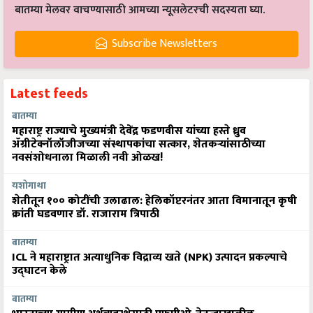
बातम्या मेलवर वाचण्यासाठी आमच्या न्यूसलेटरची सदस्यता घ्या.
Subscribe Newsletters
Latest feeds
बातम्या
महाराष्ट्र राज्याचे मुख्यमंत्री देवेंद्र फडणवीस यांच्या हस्ते ध्रुव
ॲग्रीटेक्नॉलॉजीजच्या संस्थापकांचा सत्कार, शेतकऱ्यांसाठीच्या
नवसंशोधनाला मिळाली नवी ओळख!
यशोगाथा
शेतीतून १०० कोटींची उलाढाल: हेलिकॉप्टरनंतर आता विमानातून कृषी
क्रांती घडवणार डॉ. राजाराम त्रिपाठी
बातम्या
ICL ने महाराष्ट्रात अत्याधुनिक विद्राव्य खते (NPK) उत्पादन प्रकल्पाचे
उद्घाटन केले
बातम्या