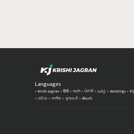
Languages
Krishi Jagran
हिंदी
বাঙালি
ਪੰਜਾਬੀ
தமிழ்
മലയാളം
ಕನ
ଓଡିଆ
অসমীয়া
ગુજરાતી
తెలుగు