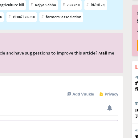
griculture bill
Rajya Sabha
राज्यसभा
विरोधी पक्ष
यक
शेतकरी संघटना
farmers' association
rticle and have suggestions to improve this article?
Mail
me
य
श
व
ब
I
उ
ब
भ