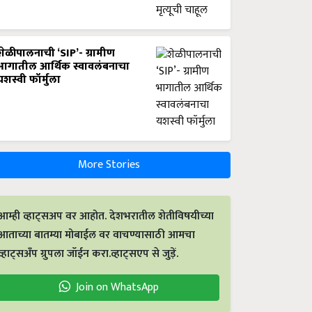
शेळीपालनाची ‘SIP’- ग्रामीण
भागातील आर्थिक स्वावलंबनाचा
यशस्वी फॉर्मुला
More Stories
आम्ही व्हाट्सअप वर आहोत. देशभरातील शेतीविषयीच्या
आताच्या बातम्या मोबाईल वर वाचण्यासाठी आमचा
व्हाट्सअँप ग्रुपला जॉईन करा.व्हाट्सएप से जुड़ें.
Join on WhatsApp