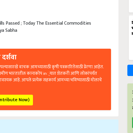
ills Passed ; Today The Essential Commodities
jya Sabha
 दर्शवा
ल्यासारखे वाचक आमच्यासाठी कृषी पत्रकारितेसाठी प्रेरणा आहेत.
रामीण भारतातील कानाकोप in्यात शेतकरी आणि लोकांपर्यंत
आवश्यक आहे. आपले प्रत्येक सहकार्य आमच्या भविष्यासाठी मोलाचे
ontribute Now)