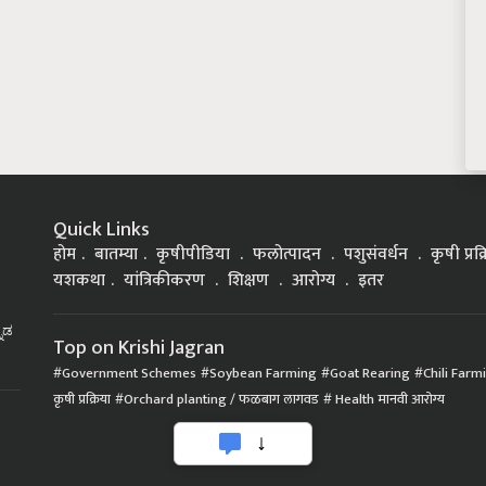
Quick Links
होम
बातम्या
कृषीपीडिया
फलोत्पादन
पशुसंवर्धन
कृषी प्रक
यशकथा
यांत्रिकीकरण
शिक्षण
आरोग्य
इतर
್ನಡ
Top on Krishi Jagran
Government Schemes
Soybean Farming
Goat Rearing
Chili Farm
कृषी प्रक्रिया
Orchard planting / फळबाग लागवड
Health मानवी आरोग्य