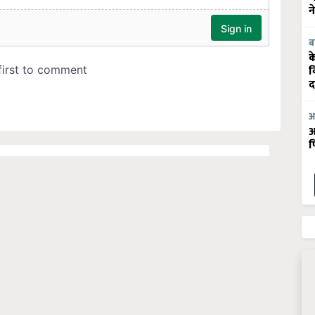
न
ब
क
व
द
आ
आ
फ