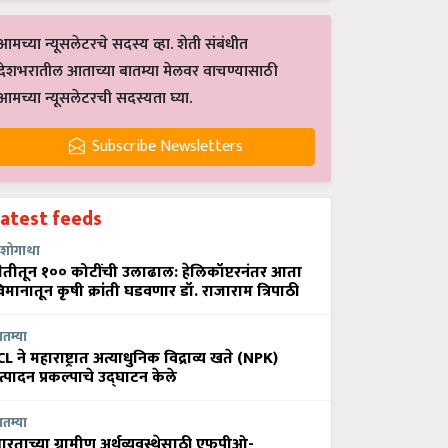
आमच्या न्यूसलेटरचे सदस्य व्हा. शेती संबंधीत
देशभरातील आताच्या बातम्या मेलवर वाचण्यासाठी
आमच्या न्यूसलेटरची सदस्यता घ्या.
Subscribe Newsletters
Latest feeds
शोगाथा
ेतीतून १०० कोटींची उलाढाल: हेलिकॉप्टरनंतर आता
िमानातून कृषी क्रांती घडवणार डॉ. राजाराम त्रिपाठी
ातम्या
CL ने महाराष्ट्रात अत्याधुनिक विद्राव्य खते (NPK)
त्पादन प्रकल्पाचे उद्घाटन केले
ातम्या
ारताच्या ग्रामीण अर्थव्यवस्थेसाठी एफपीओ-