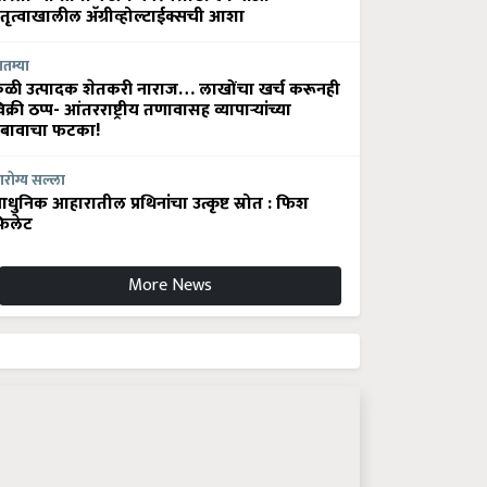
ेतृत्वाखालील अ‍ॅग्रीव्होल्टाईक्सची आशा
ातम्या
ेळी उत्पादक शेतकरी नाराज… लाखोंचा खर्च करूनही
िक्री ठप्प- आंतरराष्ट्रीय तणावासह व्यापाऱ्यांच्या
बावाचा फटका!
रोग्य सल्ला
धुनिक आहारातील प्रथिनांचा उत्कृष्ट स्रोत : फिश
िलेट
More News