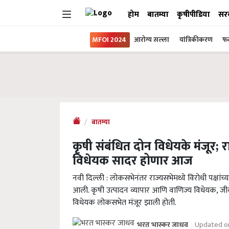
होम
बातम्या
कृषीपीडिया
सर
MFOI 2024
आरोग्य सल्ला
यांत्रिकीकरण
फल
बातम्या
कृषी संबंधित दोन विधेयके मंजूर;
विधेयक सादर होणार आज
नवी दिल्ली : लोकसभेनंतर राज्यसभेमध्ये विरोधी पक्षांच
आली. कृषी उत्पादन व्यापार आणि वाणिज्य विधेयक, ज
विधेयक लोकसभेत मंजूर झाली होती.
Updated o
भरत भास्कर जाधव