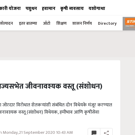
कारी योजना
पशुधन
हवामान
कृषी व्यवसाय
यशोगाथा
ोत्पादन
इतर बातम्या
ऑटो
शिक्षण
शासन निर्णय
Directory
 राज्यसभेत जीवनावश्यक वस्तू (संशोधन)
्या जोरदार विरोधात शेतकऱ्यांशी संबंधित दोन विधेयके मंजूर करण्यात
ीवनावश्यक वस्तू (संशोधन) विधेयक, हमीभाव आणि कृषीसेवा
n Monday, 21 September 2020 10:43 AM