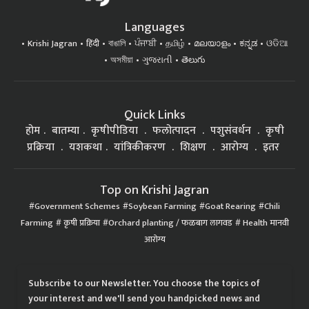
Languages
Krishi Jagran
हिंदी
বাঙালি
ਪੰਜਾਬੀ
தமிழ்
മലയാളം
ಕನ್ನಡ
ଓଡିଆ
অসমীয়া
ગુજરાતી
తెలుగు
Quick Links
होम
बातम्या
कृषीपीडिया
फलोत्पादन
पशुसंवर्धन
कृषी
प्रक्रिया
यशकथा
यांत्रिकीकरण
शिक्षण
आरोग्य
इतर
Top on Krishi Jagran
Government Schemes
Soybean Farming
Goat Rearing
Chili
Farming
कृषी प्रक्रिया
Orchard planting / फळबाग लागवड
Health मानवी
आरोग्य
Subscribe to our Newsletter. You choose the topics of
your interest and we'll send you handpicked news and