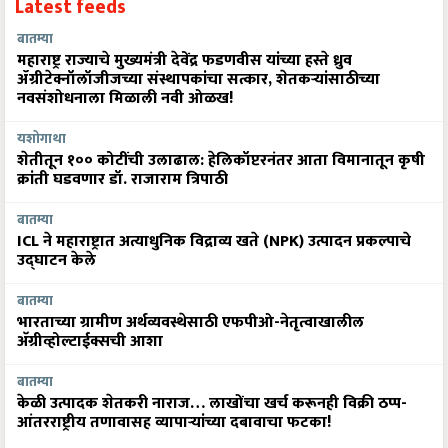
Latest feeds
बातम्या
महाराष्ट्र राज्याचे मुख्यमंत्री देवेंद्र फडणवीस यांच्या हस्ते ध्रुव
ॲग्रीटेक्नॉलॉजीजच्या संस्थापकांचा सत्कार, शेतकऱ्यांसाठीच्या
नवसंशोधनाला मिळाली नवी ओळख!
यशोगाथा
शेतीतून १०० कोटींची उलाढाल: हेलिकॉप्टरनंतर आता विमानातून कृषी
क्रांती घडवणार डॉ. राजाराम त्रिपाठी
बातम्या
ICL ने महाराष्ट्रात अत्याधुनिक विद्राव्य खते (NPK) उत्पादन प्रकल्पाचे
उद्घाटन केले
बातम्या
भारताच्या ग्रामीण अर्थव्यवस्थेसाठी एफपीओ-नेतृत्वाखालील
अ‍ॅग्रीव्होल्टाईक्सची आशा
बातम्या
केळी उत्पादक शेतकरी नाराज… लाखोंचा खर्च करूनही विक्री ठप्प-
आंतरराष्ट्रीय तणावासह व्यापाऱ्यांच्या दबावाचा फटका!