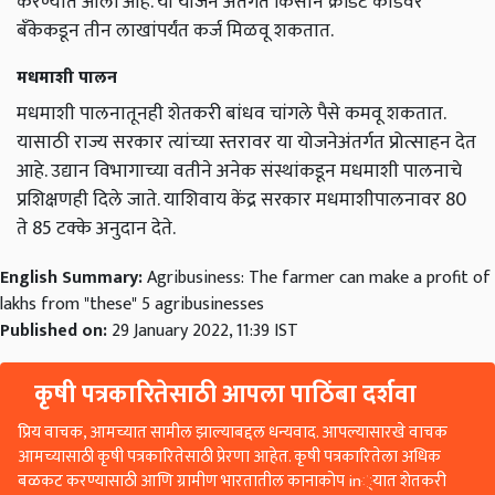
करण्यात आली आहे. या योजने अंतर्गत किसान क्रेडिट कार्डवर
बँकेकडून तीन लाखांपर्यंत कर्ज मिळवू शकतात.
मधमाशी पालन
मधमाशी पालनातूनही शेतकरी बांधव चांगले पैसे कमवू शकतात.
यासाठी राज्य सरकार त्यांच्या स्तरावर या योजनेअंतर्गत प्रोत्साहन देत
आहे. उद्यान विभागाच्या वतीने अनेक संस्थांकडून मधमाशी पालनाचे
प्रशिक्षणही दिले जाते. याशिवाय केंद्र सरकार मधमाशीपालनावर 80
ते 85 टक्के अनुदान देते.
English Summary:
Agribusiness: The farmer can make a profit of
lakhs from "these" 5 agribusinesses
Published on:
29 January 2022, 11:39 IST
कृषी पत्रकारितेसाठी आपला पाठिंबा दर्शवा
प्रिय वाचक, आमच्यात सामील झाल्याबद्दल धन्यवाद. आपल्यासारखे वाचक
आमच्यासाठी कृषी पत्रकारितेसाठी प्रेरणा आहेत. कृषी पत्रकारितेला अधिक
बळकट करण्यासाठी आणि ग्रामीण भारतातील कानाकोप in्यात शेतकरी