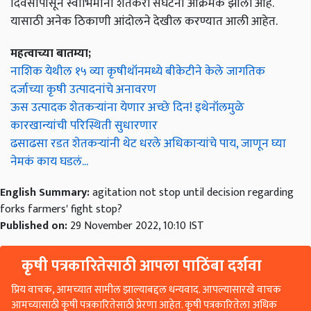
दिवसांपासून स्वाभिमानी शेतकरी संघटना आक्रमक झाली आहे.
यासाठी अनेक ठिकाणी आंदोलने देखील करण्यात आली आहेत.
महत्वाच्या बातम्या;
नाशिक येथील १५ व्या कृषीथॉनमध्ये बीकेटीने केले जागतिक
दर्जाच्या कृषी उत्पादनांचे अनावरण
ऊस उत्पादक शेतकऱ्यांना येणार अच्छे दिन! इथेनॉलमुळे
कारखान्यांची परिस्थिती सुधारणार
ढसाढसा रडत शेतकऱ्यांनी थेट धरले अधिकाऱ्यांचे पाय, जाणून घ्या
नेमकं काय घडलं...
English Summary:
agitation not stop until decision regarding
forks farmers' fight stop?
Published on:
29 November 2022, 10:10 IST
कृषी पत्रकारितेसाठी आपला पाठिंबा दर्शवा
प्रिय वाचक, आमच्यात सामील झाल्याबद्दल धन्यवाद. आपल्यासारखे वाचक
आमच्यासाठी कृषी पत्रकारितेसाठी प्रेरणा आहेत. कृषी पत्रकारितेला अधिक