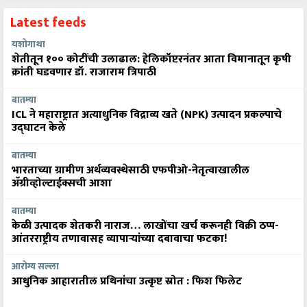
Latest feeds
यशोगाथा
शेतीतून १०० कोटींची उलाढाल: हेलिकॉप्टरनंतर आता विमानातून कृषी
क्रांती घडवणार डॉ. राजाराम त्रिपाठी
बातम्या
ICL ने महाराष्ट्रात अत्याधुनिक विद्राव्य खते (NPK) उत्पादन प्रकल्पाचे
उद्घाटन केले
बातम्या
भारताच्या ग्रामीण अर्थव्यवस्थेसाठी एफपीओ-नेतृत्वाखालील
अ‍ॅग्रीव्होल्टाईक्सची आशा
बातम्या
केळी उत्पादक शेतकरी नाराज… लाखोंचा खर्च करूनही विक्री ठप्प-
आंतरराष्ट्रीय तणावासह व्यापाऱ्यांच्या दबावाचा फटका!
आरोग्य सल्ला
आधुनिक आहारातील प्रथिनांचा उत्कृष्ट स्रोत : फिश फिलेट