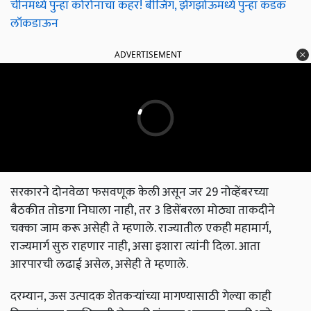
चीनमध्ये पुन्हा कोरोनाचा कहर! बीजिंग, झेंगझोऊमध्ये पुन्हा कडक
लॉकडाऊन
ADVERTISEMENT
सरकारने दोनवेळा फसवणूक केली असून जर 29 नोव्हेंबरच्या
बैठकीत तोडगा निघाला नाही, तर 3 डिसेंबरला मोठ्या ताकदीने
चक्का जाम करू असेही ते म्हणाले. राज्यातील एकही महामार्ग,
राज्यमार्ग सुरु राहणार नाही, असा इशारा त्यांनी दिला. आता
आरपारची लढाई असेल, असेही ते म्हणाले.
दरम्यान, ऊस उत्पादक शेतकऱ्यांच्या मागण्यासाठी गेल्या काही