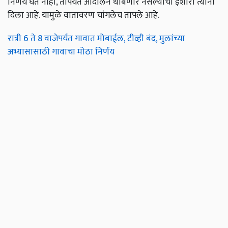
निर्णय घेत नाही, तोपर्यंत आंदोलन थांबणार नसल्याचा इशारा त्यांनी
दिला आहे. यामुळे वातावरण चांगलेच तापले आहे.
रात्री 6 ते 8 वाजेपर्यंत गावात मोबाईल, टीव्ही बंद, मुलांच्या
अभ्यासासाठी गावाचा मोठा निर्णय