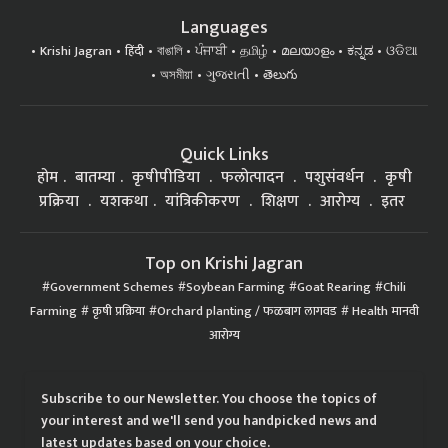
Languages
Krishi Jagran
हिंदी
বাঙালি
ਪੰਜਾਬੀ
தமிழ்
മലയാളം
ಕನ್ನಡ
ଓଡିଆ
অসমীয়া
ગુજરાતી
తెలుగు
Quick Links
होम
बातम्या
कृषीपीडिया
फलोत्पादन
पशुसंवर्धन
कृषी
प्रक्रिया
यशकथा
यांत्रिकीकरण
शिक्षण
आरोग्य
इतर
Top on Krishi Jagran
Government Schemes
Soybean Farming
Goat Rearing
Chili
Farming
कृषी प्रक्रिया
Orchard planting / फळबाग लागवड
Health मानवी
आरोग्य
Subscribe to our Newsletter. You choose the topics of
your interest and we'll send you handpicked news and
latest updates based on your choice.