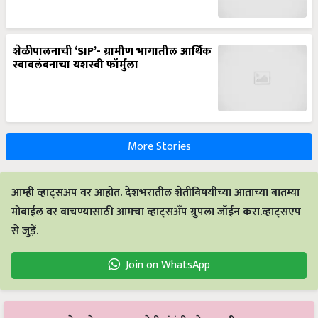
शेळीपालनाची ‘SIP’- ग्रामीण भागातील आर्थिक
स्वावलंबनाचा यशस्वी फॉर्मुला
More Stories
आम्ही व्हाट्सअप वर आहोत. देशभरातील शेतीविषयीच्या आताच्या बातम्या
मोबाईल वर वाचण्यासाठी आमचा व्हाट्सअँप ग्रुपला जॉईन करा.व्हाट्सएप
से जुड़ें.
Join on WhatsApp