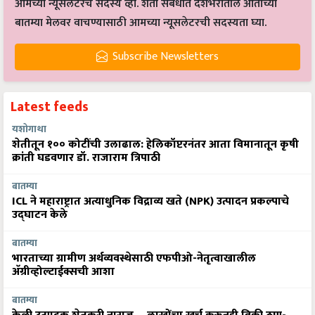
आमच्या न्यूसलेटरचे सदस्य व्हा. शेती संबंधीत देशभरातील आताच्या
बातम्या मेलवर वाचण्यासाठी आमच्या न्यूसलेटरची सदस्यता घ्या.
Subscribe Newsletters
Latest feeds
यशोगाथा
शेतीतून १०० कोटींची उलाढाल: हेलिकॉप्टरनंतर आता विमानातून कृषी
क्रांती घडवणार डॉ. राजाराम त्रिपाठी
बातम्या
ICL ने महाराष्ट्रात अत्याधुनिक विद्राव्य खते (NPK) उत्पादन प्रकल्पाचे
उद्घाटन केले
बातम्या
भारताच्या ग्रामीण अर्थव्यवस्थेसाठी एफपीओ-नेतृत्वाखालील
अ‍ॅग्रीव्होल्टाईक्सची आशा
बातम्या