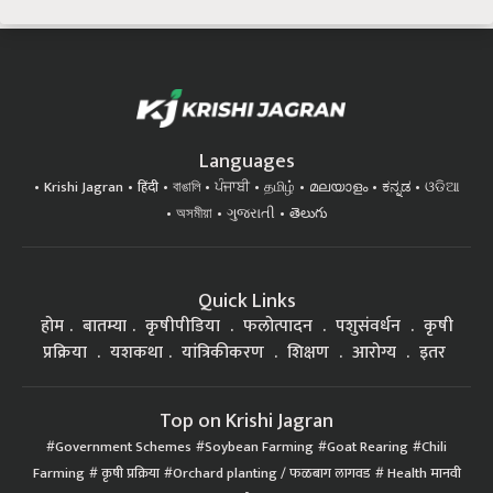
Languages
Krishi Jagran
हिंदी
বাঙালি
ਪੰਜਾਬੀ
தமிழ்
മലയാളം
ಕನ್ನಡ
ଓଡିଆ
অসমীয়া
ગુજરાતી
తెలుగు
Quick Links
होम
बातम्या
कृषीपीडिया
फलोत्पादन
पशुसंवर्धन
कृषी
प्रक्रिया
यशकथा
यांत्रिकीकरण
शिक्षण
आरोग्य
इतर
Top on Krishi Jagran
Government Schemes
Soybean Farming
Goat Rearing
Chili
Farming
कृषी प्रक्रिया
Orchard planting / फळबाग लागवड
Health मानवी