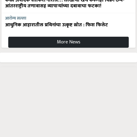
केळी उत्पादक शेतकरी नाराज… लाखोंचा खर्च करूनही विक्री ठप्प-
आंतरराष्ट्रीय तणावासह व्यापाऱ्यांच्या दबावाचा फटका!
आरोग्य सल्ला
आधुनिक आहारातील प्रथिनांचा उत्कृष्ट स्रोत : फिश फिलेट
More News