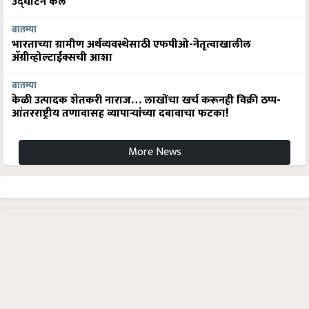
बातम्या
भारताच्या ग्रामीण अर्थव्यवस्थेसाठी एफपीओ-नेतृत्वाखालील
अ‍ॅग्रीव्होल्टाईक्सची आशा
बातम्या
केळी उत्पादक शेतकरी नाराज… लाखोंचा खर्च करूनही विक्री ठप्प-
आंतरराष्ट्रीय तणावासह व्यापाऱ्यांच्या दबावाचा फटका!
More News