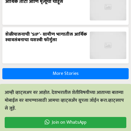
शेळीपालनाची ‘SIP’- ग्रामीण भागातील आर्थिक
स्वावलंबनाचा यशस्वी फॉर्मुला
More Stories
आम्ही व्हाट्सअप वर आहोत. देशभरातील शेतीविषयीच्या आताच्या बातम्या
मोबाईल वर वाचण्यासाठी आमचा व्हाट्सअँप ग्रुपला जॉईन करा.व्हाट्सएप
से जुड़ें.
Join on WhatsApp