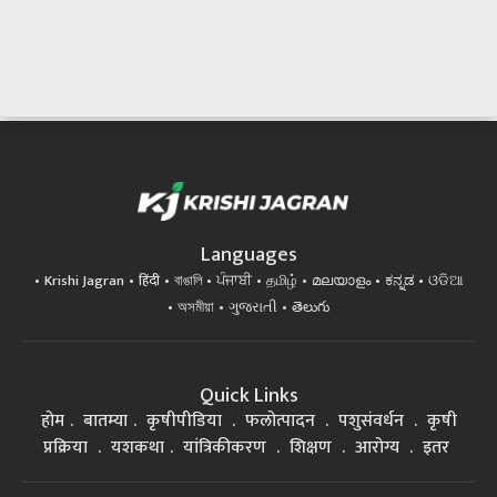
Languages
Krishi Jagran
हिंदी
বাঙালি
ਪੰਜਾਬੀ
தமிழ்
മലയാളം
ಕನ್ನಡ
ଓଡିଆ
অসমীয়া
ગુજરાતી
తెలుగు
Quick Links
होम
बातम्या
कृषीपीडिया
फलोत्पादन
पशुसंवर्धन
कृषी
प्रक्रिया
यशकथा
यांत्रिकीकरण
शिक्षण
आरोग्य
इतर
Top on Krishi Jagran