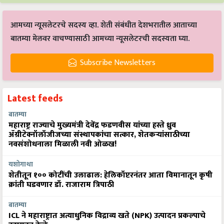
आमच्या न्यूसलेटरचे सदस्य व्हा. शेती संबंधीत देशभरातील आताच्या
बातम्या मेलवर वाचण्यासाठी आमच्या न्यूसलेटरची सदस्यता घ्या.
Subscribe Newsletters
Latest feeds
बातम्या
महाराष्ट्र राज्याचे मुख्यमंत्री देवेंद्र फडणवीस यांच्या हस्ते ध्रुव
ॲग्रीटेक्नॉलॉजीजच्या संस्थापकांचा सत्कार, शेतकऱ्यांसाठीच्या
नवसंशोधनाला मिळाली नवी ओळख!
यशोगाथा
शेतीतून १०० कोटींची उलाढाल: हेलिकॉप्टरनंतर आता विमानातून कृषी
क्रांती घडवणार डॉ. राजाराम त्रिपाठी
बातम्या
ICL ने महाराष्ट्रात अत्याधुनिक विद्राव्य खते (NPK) उत्पादन प्रकल्पाचे
उद्घाटन केले