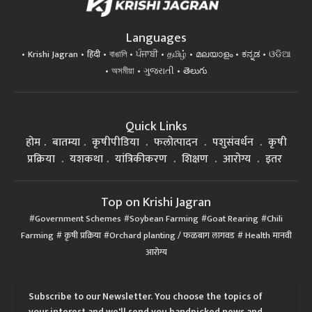
Languages
Krishi Jagran
हिंदी
বাঙালি
ਪੰਜਾਬੀ
தமிழ்
മലയാളം
ಕನ್ನಡ
ଓଡିଆ
অসমীয়া
ગુજરાતી
తెలుగు
Quick Links
होम
बातम्या
कृषीपीडिया
फलोत्पादन
पशुसंवर्धन
कृषी
प्रक्रिया
यशकथा
यांत्रिकीकरण
शिक्षण
आरोग्य
इतर
Top on Krishi Jagran
Government Schemes
Soybean Farming
Goat Rearing
Chili
Farming
कृषी प्रक्रिया
Orchard planting / फळबाग लागवड
Health मानवी
आरोग्य
Subscribe to our Newsletter. You choose the topics of