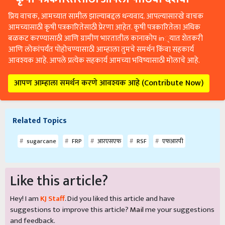
प्रिय वाचक, आमच्यात सामील झाल्याबद्दल धन्यवाद. आपल्यासारखे वाचक
आमच्यासाठी कृषी पत्रकारितेसाठी प्रेरणा आहेत. कृषी पत्रकारितेला अधिक
बळकट करण्यासाठी आणि ग्रामीण भारतातील कानाकोप in्यात शेतकरी
आणि लोकांपर्यंत पोहोचण्यासाठी आम्हाला तुमचे समर्थन किंवा सहकार्य
आवश्यक आहे. आपले प्रत्येक सहकार्य आमच्या भविष्यासाठी मोलाचे आहे.
आपण आम्हाला समर्थन करणे आवश्यक आहे (Contribute Now)
Related Topics
sugarcane
FRP
आरएसएफ
RSF
एफआरपी
Like this article?
Hey! I am
KJ Staff
. Did you liked this article and have
suggestions to improve this article?
Mail
me your suggestions
and feedback.