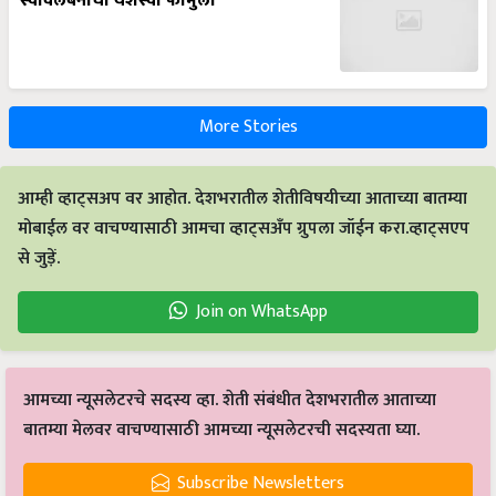
स्वावलंबनाचा यशस्वी फॉर्मुला
More Stories
आम्ही व्हाट्सअप वर आहोत. देशभरातील शेतीविषयीच्या आताच्या बातम्या
मोबाईल वर वाचण्यासाठी आमचा व्हाट्सअँप ग्रुपला जॉईन करा.व्हाट्सएप
से जुड़ें.
Join on WhatsApp
आमच्या न्यूसलेटरचे सदस्य व्हा. शेती संबंधीत देशभरातील आताच्या
बातम्या मेलवर वाचण्यासाठी आमच्या न्यूसलेटरची सदस्यता घ्या.
Subscribe Newsletters