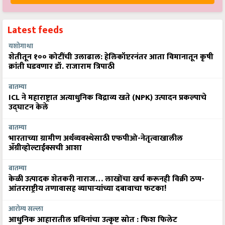
Latest feeds
यशोगाथा
शेतीतून १०० कोटींची उलाढाल: हेलिकॉप्टरनंतर आता विमानातून कृषी
क्रांती घडवणार डॉ. राजाराम त्रिपाठी
बातम्या
ICL ने महाराष्ट्रात अत्याधुनिक विद्राव्य खते (NPK) उत्पादन प्रकल्पाचे
उद्घाटन केले
बातम्या
भारताच्या ग्रामीण अर्थव्यवस्थेसाठी एफपीओ-नेतृत्वाखालील
अ‍ॅग्रीव्होल्टाईक्सची आशा
बातम्या
केळी उत्पादक शेतकरी नाराज… लाखोंचा खर्च करूनही विक्री ठप्प-
आंतरराष्ट्रीय तणावासह व्यापाऱ्यांच्या दबावाचा फटका!
आरोग्य सल्ला
आधुनिक आहारातील प्रथिनांचा उत्कृष्ट स्रोत : फिश फिलेट