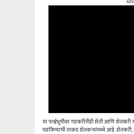
ADV
या पार्श्वभूमीवर गडकरींनीही शेती आणि शेतकरी य
घडविण्याची ताकद शेतकऱ्यांमध्ये आहे. शेतकरी
,