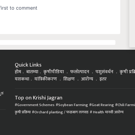
Quick Links
होम
बातम्या
कृषीपीडिया
फलोत्पादन
पशुसंवर्धन
कृषी प्रक
यशकथा
यांत्रिकीकरण
शिक्षण
आरोग्य
इतर
್ನಡ
Top on Krishi Jagran
Government Schemes
Soybean Farming
Goat Rearing
Chili Farm
कृषी प्रक्रिया
Orchard planting / फळबाग लागवड
Health मानवी आरोग्य