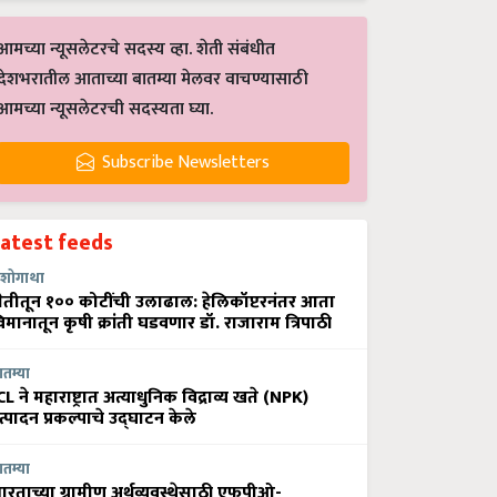
आमच्या न्यूसलेटरचे सदस्य व्हा. शेती संबंधीत
देशभरातील आताच्या बातम्या मेलवर वाचण्यासाठी
आमच्या न्यूसलेटरची सदस्यता घ्या.
Subscribe Newsletters
Latest feeds
शोगाथा
ेतीतून १०० कोटींची उलाढाल: हेलिकॉप्टरनंतर आता
िमानातून कृषी क्रांती घडवणार डॉ. राजाराम त्रिपाठी
ातम्या
CL ने महाराष्ट्रात अत्याधुनिक विद्राव्य खते (NPK)
त्पादन प्रकल्पाचे उद्घाटन केले
ातम्या
ारताच्या ग्रामीण अर्थव्यवस्थेसाठी एफपीओ-