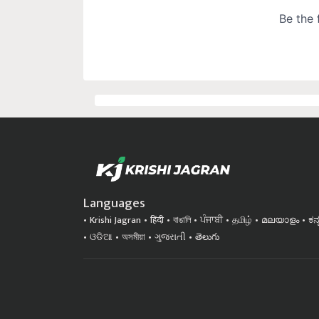
Languages
Krishi Jagran
हिंदी
বাঙালি
ਪੰਜਾਬੀ
தமிழ்
മലയാളം
ಕನ
ଓଡିଆ
অসমীয়া
ગુજરાતી
తెలుగు