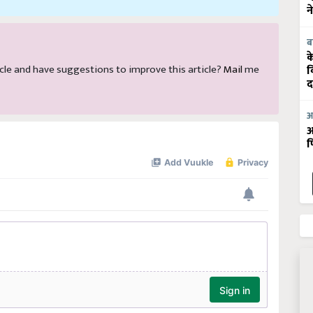
न
ब
क
rticle and have suggestions to improve this article?
Mail
me
व
द
आ
आ
फ