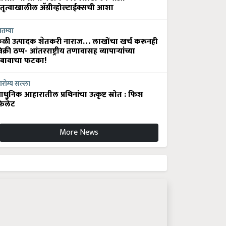
ेतृत्वाखालील अ‍ॅग्रीव्होल्टाईक्सची आशा
ातम्या
ेळी उत्पादक शेतकरी नाराज… लाखोंचा खर्च करूनही
िक्री ठप्प- आंतरराष्ट्रीय तणावासह व्यापाऱ्यांच्या
बावाचा फटका!
रोग्य सल्ला
धुनिक आहारातील प्रथिनांचा उत्कृष्ट स्रोत : फिश
िलेट
More News