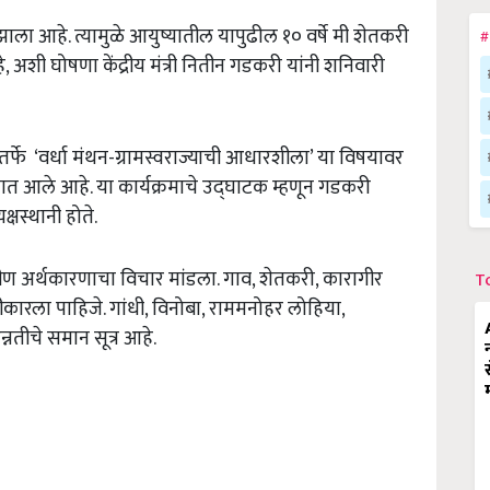
 झाला आहे. त्यामुळे आयुष्यातील यापुढील १० वर्षे मी शेतकरी
#
े,
अशी घोषणा केंद्रीय मंत्री नितीन गडकरी यांनी शनिवारी
ीठातर्फे ‘वर्धा मंथन-ग्रामस्वराज्याची आधारशीला’ या विषयावर
यात आले आहे. या कार्यक्रमाचे उद्घाटक म्हणून गडकरी
्षस्थानी होते.
ामीण अर्थकारणाचा विचार मांडला. गाव,
शेतकरी
,
कारागीर
T
ीकारला पाहिजे. गांधी
,
विनोबा
,
राममनोहर लोहिया
,
्नतीचे समान सूत्र आहे.