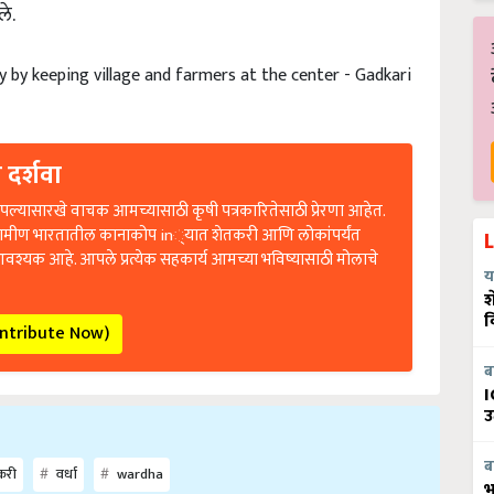
ले.
by keeping village and farmers at the center - Gadkari
 दर्शवा
ल्यासारखे वाचक आमच्यासाठी कृषी पत्रकारितेसाठी प्रेरणा आहेत.
रामीण भारतातील कानाकोप in्यात शेतकरी आणि लोकांपर्यंत
आवश्यक आहे. आपले प्रत्येक सहकार्य आमच्या भविष्यासाठी मोलाचे
य
श
व
ontribute Now)
ब
I
उ
ब
डकरी
वर्धा
wardha
भ