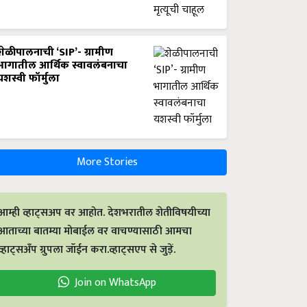
शेळीपालनाची ‘SIP’- ग्रामीण
भागातील आर्थिक स्वावलंबनाचा
यशस्वी फॉर्मुला
More Stories
आम्ही व्हाट्सअप वर आहोत. देशभरातील शेतीविषयीच्या
आताच्या बातम्या मोबाईल वर वाचण्यासाठी आमचा
व्हाट्सअँप ग्रुपला जॉईन करा.व्हाट्सएप से जुड़ें.
Join on WhatsApp