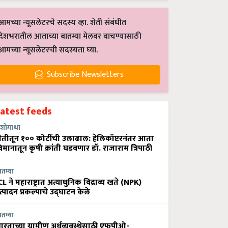
आमच्या न्यूसलेटरचे सदस्य व्हा. शेती संबंधीत
देशभरातील आताच्या बातम्या मेलवर वाचण्यासाठी
आमच्या न्यूसलेटरची सदस्यता घ्या.
Subscribe Newsletters
Latest feeds
शोगाथा
ेतीतून १०० कोटींची उलाढाल: हेलिकॉप्टरनंतर आता
िमानातून कृषी क्रांती घडवणार डॉ. राजाराम त्रिपाठी
ातम्या
CL ने महाराष्ट्रात अत्याधुनिक विद्राव्य खते (NPK)
त्पादन प्रकल्पाचे उद्घाटन केले
ातम्या
ारताच्या ग्रामीण अर्थव्यवस्थेसाठी एफपीओ-