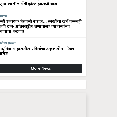
ेतृत्वाखालील अ‍ॅग्रीव्होल्टाईक्सची आशा
ातम्या
ेळी उत्पादक शेतकरी नाराज… लाखोंचा खर्च करूनही
िक्री ठप्प- आंतरराष्ट्रीय तणावासह व्यापाऱ्यांच्या
बावाचा फटका!
रोग्य सल्ला
धुनिक आहारातील प्रथिनांचा उत्कृष्ट स्रोत : फिश
िलेट
More News