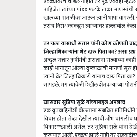
एवढ्यावरच थांबले नाहीत तर पुढे एवढंही म्हटलं 
पाहिजेत. त्यांच्या गांXX फटके टाका. माणसा
खालच्या पातळीवर जाऊन त्यांनी भाषा वापरली. 
तसंच विरोधकांकडून त्यांच्यावर हल्लाबोल केल
तर चला याआधी सत्तार यांनी कोण कोणती वादग्रस
जिल्हाधिकाऱ्यांना थेट दारु पिता का? असा प्रश्न
अब्दुल सत्तार कृषीमंत्री असताना राज्याच्या क
काही भागातून ओल्या दुष्काळाची मागणी सुरु होती. 
त्यांनी थेट जिल्हाधिकारी यांनाच दारु पिता का?
सापडले. मग त्यावेळी देखील शेतकऱ्यांच्या पोरा
खासदार सुप्रिया सुळे यांच्याबद्दल अपशब्द
एक वृत्तवाहिनीशी बोलताना संबंधित प्रतिनिधीने सुप
विचार होता. तेव्हा देखील त्यांची जीभ चांगलीच घस
भिकार**झाली असेल, तर सुप्रिया सुळे यांना देखील
करण्यात आली. एवढंच झालं नाही तर राष्ट्रवादीच्