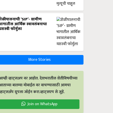
शेळीपालनाची ‘SIP’- ग्रामीण
भागातील आर्थिक स्वावलंबनाचा
यशस्वी फॉर्मुला
More Stories
आम्ही व्हाट्सअप वर आहोत. देशभरातील शेतीविषयीच्या
आताच्या बातम्या मोबाईल वर वाचण्यासाठी आमचा
व्हाट्सअँप ग्रुपला जॉईन करा.व्हाट्सएप से जुड़ें.
Join on WhatsApp