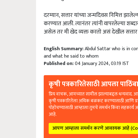
दरम्यान, सत्तार यांच्या जन्मदिवस निमित्त झालेल्य
करण्यात आली. त्यानंतर त्यांनी वापरलेल्या शब्
असेल तर मी खेद व्यक्त करतो असं देखील सत्तार 
English Summary:
Abdul Sattar who is in co
and what he said to whom
Published on:
04 January 2024, 03:19 IST
कृषी पत्रकारितेसाठी आपला पाठिंबा
प्रिय वाचक, आमच्यात सामील झाल्याबद्दल धन्यवाद. आप
कृषी पत्रकारितेला अधिक बळकट करण्यासाठी आणि ग्
पोहोचण्यासाठी आम्हाला तुमचे समर्थन किंवा सहकार्य 
आहे.
आपण आम्हाला समर्थन करणे आवश्यक आहे (C