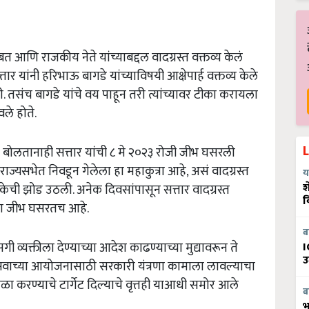
ंबाबत आणि राजकीय नेते यांच्याबद्दल वादग्रस्त वक्तव्य केलं
र यांनी हरिभाऊ बागडे यांच्याविषयी आक्षेपार्ह वक्तव्य केले
ली. तसंच बागडे यांचे वय पाहून तरी त्यांच्यावर टीका करायला
वले होते.
बोलतानाही सत्तार यांची ८ मे २०२३ रोजी जीभ घसरली
राज्यसभेत निवडून गेलेला हा महाकुत्रा आहे, असं वादग्रस्त
य
श
वर टीकेची झोड उठली. अनेक दिवसांपासून सत्तार वादग्रस्त
व
ाना जीभ घसरतच आहे.
ब
्यक्तीला देण्याच्या आदेश काढण्याच्या मुद्यावरून ते
I
उ
वाच्या आयोजनासाठी सरकारी यंत्रणा कामाला लावल्याचा
ोळा करण्याचे टार्गेट दिल्याचे वृत्तही याआधी समोर आले
ब
भ