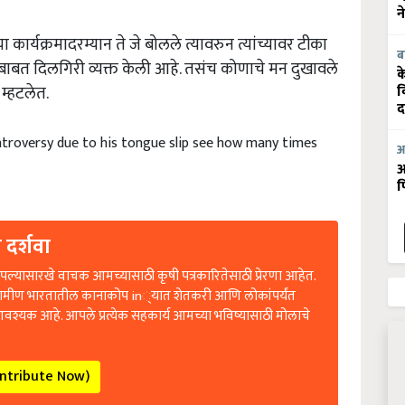
न
ा कार्यक्रमादरम्यान ते जे बोलले त्यावरुन त्यांच्यावर टीका
ब
दाबाबत दिलगिरी व्यक्त केली आहे. तसंच कोणाचे मन दुखावले
क
व
म्हटलेत.
द
ntroversy due to his tongue slip see how many times
आ
आ
फ
 दर्शवा
ल्यासारखे वाचक आमच्यासाठी कृषी पत्रकारितेसाठी प्रेरणा आहेत.
रामीण भारतातील कानाकोप in्यात शेतकरी आणि लोकांपर्यंत
आवश्यक आहे. आपले प्रत्येक सहकार्य आमच्या भविष्यासाठी मोलाचे
ontribute Now)