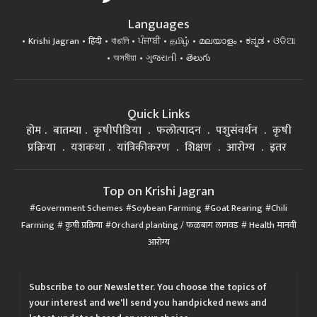
Languages
Krishi Jagran
हिंदी
বাঙালি
ਪੰਜਾਬੀ
தமிழ்
മലയാളം
ಕನ್ನಡ
ଓଡିଆ
অসমীয়া
ગુજરાતી
తెలుగు
Quick Links
होम
बातम्या
कृषीपीडिया
फलोत्पादन
पशुसंवर्धन
कृषी
प्रक्रिया
यशकथा
यांत्रिकीकरण
शिक्षण
आरोग्य
इतर
Top on Krishi Jagran
Government Schemes
Soybean Farming
Goat Rearing
Chili
Farming
कृषी प्रक्रिया
Orchard planting / फळबाग लागवड
Health मानवी
आरोग्य
Subscribe to our Newsletter. You choose the topics of
your interest and we'll send you handpicked news and