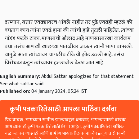
दरम्यान, सत्तार एवढ्यावरच थांबले नाहीत तर पुढे एवढंही म्हटलं की
बघताय काय त्यांना एवढं हाना की त्यांची हाडे तुटली पाहिजेत. त्यांच्या
गांXX फटके टाका. माणसांची औलाद आहे माणसासारखा कार्यक्रम
बघा. तसंच आणखी खालच्या पातळीवर जाऊन त्यांनी भाषा वापरली.
यामुळे आता त्यांच्यावर चांगलीच टीकेची झोड उठली आहे. तसंच
विरोधकांकडून त्यांच्यावर हल्लाबोल केला जात आहे.
English Summary:
Abdul Sattar apologizes for that statement
See what sattar said
Published on:
04 January 2024, 05:24 IST
कृषी पत्रकारितेसाठी आपला पाठिंबा दर्शवा
प्रिय वाचक, आमच्यात सामील झाल्याबद्दल धन्यवाद. आपल्यासारखे वाचक
आमच्यासाठी कृषी पत्रकारितेसाठी प्रेरणा आहेत. कृषी पत्रकारितेला अधिक
बळकट करण्यासाठी आणि ग्रामीण भारतातील कानाकोप in्यात शेतकरी