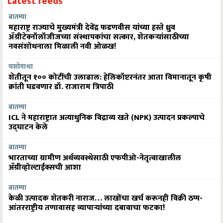
Latest feeds
बातम्या
महाराष्ट्र राज्याचे मुख्यमंत्री देवेंद्र फडणवीस यांच्या हस्ते ध्रुव
ॲग्रीटेक्नॉलॉजीजच्या संस्थापकांचा सत्कार, शेतकऱ्यांसाठीच्या
नवसंशोधनाला मिळाली नवी ओळख!
यशोगाथा
शेतीतून १०० कोटींची उलाढाल: हेलिकॉप्टरनंतर आता विमानातून कृषी
क्रांती घडवणार डॉ. राजाराम त्रिपाठी
बातम्या
ICL ने महाराष्ट्रात अत्याधुनिक विद्राव्य खते (NPK) उत्पादन प्रकल्पाचे
उद्घाटन केले
बातम्या
भारताच्या ग्रामीण अर्थव्यवस्थेसाठी एफपीओ-नेतृत्वाखालील
अ‍ॅग्रीव्होल्टाईक्सची आशा
बातम्या
केळी उत्पादक शेतकरी नाराज… लाखोंचा खर्च करूनही विक्री ठप्प-
आंतरराष्ट्रीय तणावासह व्यापाऱ्यांच्या दबावाचा फटका!