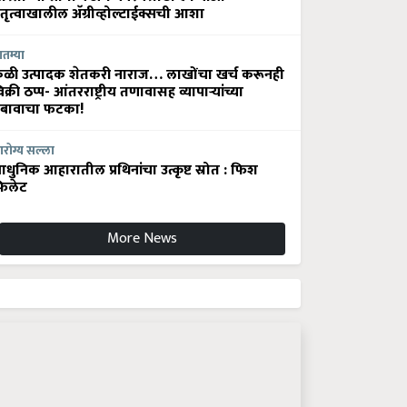
ेतृत्वाखालील अ‍ॅग्रीव्होल्टाईक्सची आशा
ातम्या
ेळी उत्पादक शेतकरी नाराज… लाखोंचा खर्च करूनही
िक्री ठप्प- आंतरराष्ट्रीय तणावासह व्यापाऱ्यांच्या
बावाचा फटका!
रोग्य सल्ला
धुनिक आहारातील प्रथिनांचा उत्कृष्ट स्रोत : फिश
िलेट
More News