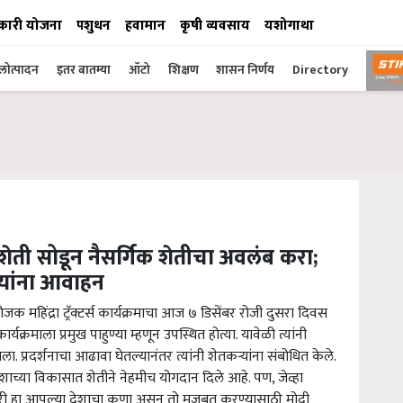
कारी योजना
पशुधन
हवामान
कृषी व्यवसाय
यशोगाथा
ोत्पादन
इतर बातम्या
ऑटो
शिक्षण
शासन निर्णय
Directory
ी सोडून नैसर्गिक शेतीचा अवलंब करा;
कऱ्यांना आवाहन
ोजक महिंद्रा ट्रॅक्टर्स कार्यक्रमाचा आज ७ डिसेंबर रोजी दुसरा दिवस
ार्यक्रमाला प्रमुख पाहुण्या म्हणून उपस्थित होत्या. यावेळी त्यांनी
ा. प्रदर्शनाचा आढावा घेतल्यानंतर त्यांनी शेतकऱ्यांना संबोधित केले.
देशाच्या विकासात शेतीने नेहमीच योगदान दिले आहे. पण, जेव्हा
 शेतकरी हा आपल्या देशाचा कणा असून तो मजबूत करण्यासाठी मोदी