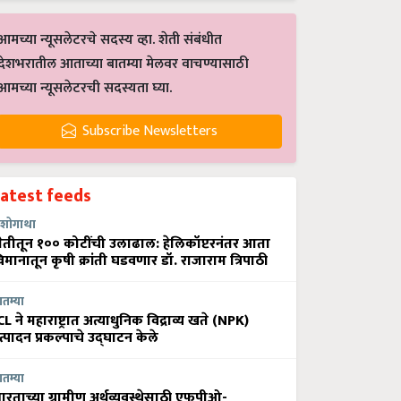
आमच्या न्यूसलेटरचे सदस्य व्हा. शेती संबंधीत
देशभरातील आताच्या बातम्या मेलवर वाचण्यासाठी
आमच्या न्यूसलेटरची सदस्यता घ्या.
Subscribe Newsletters
Latest feeds
शोगाथा
ेतीतून १०० कोटींची उलाढाल: हेलिकॉप्टरनंतर आता
िमानातून कृषी क्रांती घडवणार डॉ. राजाराम त्रिपाठी
ातम्या
CL ने महाराष्ट्रात अत्याधुनिक विद्राव्य खते (NPK)
त्पादन प्रकल्पाचे उद्घाटन केले
ातम्या
ारताच्या ग्रामीण अर्थव्यवस्थेसाठी एफपीओ-