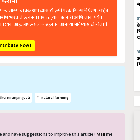
 दर्शवा
न
ल्यासारखे वाचक आमच्यासाठी कृषी पत्रकारितेसाठी प्रेरणा आहेत.
रामीण भारतातील कानाकोप in्यात शेतकरी आणि लोकांपर्यंत
ब
आवश्यक आहे. आपले प्रत्येक सहकार्य आमच्या भविष्यासाठी मोलाचे
क
व
द
ontribute Now)
आ
आ
फ
hvi niranjan jyoti
natural farming
icle and have suggestions to improve this article?
Mail
me