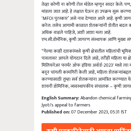
तेव्हा कोणी ना कोणी रोल मॉडेल म्हणून सादर केले. पण, 
मांडला जात आहे. हे लक्षात घेऊन हा उपक्रम सुरू करण्याचा
‘MFOI पुरस्कार’ असे नाव देण्यात आले आहे. कृषी जा
करेल. तसेच आगामी काळात शेतकऱ्यांनी शेतीत बदल करणे
अधिक वाढले पाहिजे, अशी आशा मला आहे.
एम.सी.डोमॅनिक, कृषी जागरण संस्थापक आणि मुख्य स
“गेल्या काही दशकांमध्ये कृषी क्षेत्रातील महिलांची भूमिक
पावलावर आपले योगदान दिले आहे, तरीही महिला या क्ष
मिलियनेअर फार्मर ऑफ इंडिया अवॉर्ड-2023' मध्ये त्या महिल
बनून चांगली कामगिरी केली आहे, महिला शेतकऱ्यांबद्
करण्यासाठी तुम्हा सर्व शेतकऱ्यांना आमंत्रित करण्यात य
शायनी डॉमिनिक, व्यवस्थापकीय संचालक – कृषी जाग
English Summary:
Abandon chemical farming
Jyoti's appeal to farmers
Published on:
07 December 2023, 05:31 IST