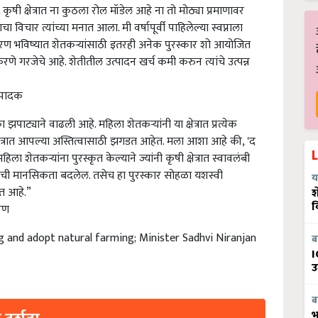
कृषी क्षेत्रात ना कुठला रोल मॉडेल आहे ना तो मोठ्या प्रमाणावर
 विचार त्यांच्या मनात आला. मी वर्षापूर्वी पाहिलेल्या स्वप्नाला
गरण भविष्यात शेतकऱ्यांसाठी इतरही अनेक पुरस्कार शो आयोजित
 गरजेचे आहे. शेतीतील उत्पादन खर्च कमी करुन त्यांचे उत्पन्न
ंपादक
ा झपाट्याने वाढली आहे. महिला शेतकऱ्यांनी या क्षेत्रात प्रत्येक
ेत्रात आपल्या अस्तित्वासाठी झगडत आहेत. मला आशा आहे की, 'द
ा शेतकऱ्यांना पुरस्कृत केल्याने ज्यांनी कृषी क्षेत्रात स्वावलंबी
दलची मानसिकता बदलेल. तसेच हा पुरस्कार सोहळा यशस्वी
य
ेत आहे.”
श
व
रण
 and adopt natural farming; Minister Sadhvi Niranjan
ब
I
उ
ब
भ