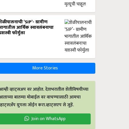
शेळीपालनाची ‘SIP’- ग्रामीण
भागातील आर्थिक स्वावलंबनाचा
यशस्वी फॉर्मुला
More Stories
आम्ही व्हाट्सअप वर आहोत. देशभरातील शेतीविषयीच्या
आताच्या बातम्या मोबाईल वर वाचण्यासाठी आमचा
व्हाट्सअँप ग्रुपला जॉईन करा.व्हाट्सएप से जुड़ें.
Join on WhatsApp