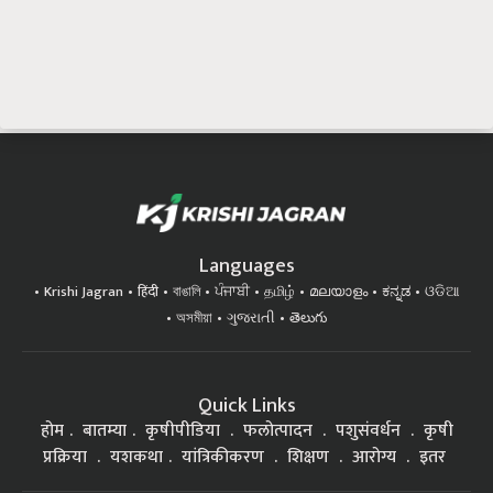
Languages
Krishi Jagran
हिंदी
বাঙালি
ਪੰਜਾਬੀ
தமிழ்
മലയാളം
ಕನ್ನಡ
ଓଡିଆ
অসমীয়া
ગુજરાતી
తెలుగు
Quick Links
होम
बातम्या
कृषीपीडिया
फलोत्पादन
पशुसंवर्धन
कृषी
प्रक्रिया
यशकथा
यांत्रिकीकरण
शिक्षण
आरोग्य
इतर