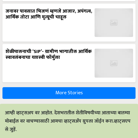
जनावर पावसात भिजणं म्हणजे आजार, अपंगत्व,
आर्थिक तोटा आणि मृत्यूची चाहूल
शेळीपालनाची ‘SIP’- ग्रामीण भागातील आर्थिक
स्वावलंबनाचा यशस्वी फॉर्मुला
More Stories
आम्ही व्हाट्सअप वर आहोत. देशभरातील शेतीविषयीच्या आताच्या बातम्या
मोबाईल वर वाचण्यासाठी आमचा व्हाट्सअँप ग्रुपला जॉईन करा.व्हाट्सएप
से जुड़ें.