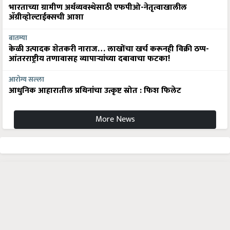
भारताच्या ग्रामीण अर्थव्यवस्थेसाठी एफपीओ-नेतृत्वाखालील
अ‍ॅग्रीव्होल्टाईक्सची आशा
बातम्या
केळी उत्पादक शेतकरी नाराज… लाखोंचा खर्च करूनही विक्री ठप्प-
आंतरराष्ट्रीय तणावासह व्यापाऱ्यांच्या दबावाचा फटका!
आरोग्य सल्ला
आधुनिक आहारातील प्रथिनांचा उत्कृष्ट स्रोत : फिश फिलेट
More News