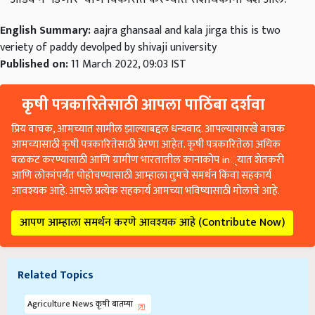
English Summary:
aajra ghansaal and kala jirga this is two
veriety of paddy devolped by shivaji university
Published on:
11 March 2022, 09:03 IST
कृषी पत्रकारितेसाठी आपला पाठिंबा दर्शवा
प्रिय वाचक, आमच्यात सामील झाल्याबद्दल धन्यवाद. आपल्यासारखे वाचक
आमच्यासाठी कृषी पत्रकारितेसाठी प्रेरणा आहेत. कृषी पत्रकारितेला अधिक
बळकट करण्यासाठी आणि ग्रामीण भारतातील कानाकोप in्यात शेतकरी
आणि लोकांपर्यंत पोहोचण्यासाठी आम्हाला तुमचे समर्थन किंवा सहकार्य
आवश्यक आहे. आपले प्रत्येक सहकार्य आमच्या भविष्यासाठी मोलाचे आहे.
आपण आम्हाला समर्थन करणे आवश्यक आहे (Contribute Now)
Related Topics
Agriculture News कृषी बातम्या