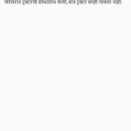
परिसरात ट्रॅक्टरची शोधाशोध केली, मात्र ट्रॅक्टर काही गावला नाही.