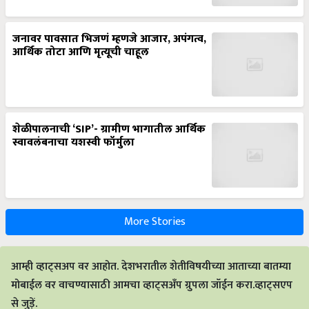
जनावर पावसात भिजणं म्हणजे आजार, अपंगत्व,
आर्थिक तोटा आणि मृत्यूची चाहूल
शेळीपालनाची ‘SIP’- ग्रामीण भागातील आर्थिक
स्वावलंबनाचा यशस्वी फॉर्मुला
More Stories
आम्ही व्हाट्सअप वर आहोत. देशभरातील शेतीविषयीच्या आताच्या बातम्या
मोबाईल वर वाचण्यासाठी आमचा व्हाट्सअँप ग्रुपला जॉईन करा.व्हाट्सएप
से जुड़ें.