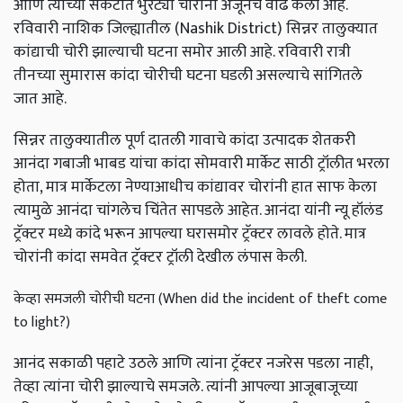
आणि त्याच्या संकटात भुरट्या चोरांनी अजूनच वाढ केली आहे.
रविवारी नाशिक जिल्ह्यातील (Nashik District) सिन्नर तालुक्यात
कांद्याची चोरी झाल्याची घटना समोर आली आहे. रविवारी रात्री
तीनच्या सुमारास कांदा चोरीची घटना घडली असल्याचे सांगितले
जात आहे.
सिन्नर तालुक्यातील पूर्ण दातली गावाचे कांदा उत्पादक शेतकरी
आनंदा गबाजी भाबड यांचा कांदा सोमवारी मार्केट साठी ट्रॉलीत भरला
होता, मात्र मार्केटला नेण्याआधीच कांद्यावर चोरांनी हात साफ केला
त्यामुळे आनंदा चांगलेच चिंतेत सापडले आहेत. आनंदा यांनी न्यू हॉलंड
ट्रॅक्टर मध्ये कांदे भरून आपल्या घरासमोर ट्रॅक्टर लावले होते. मात्र
चोरांनी कांदा समवेत ट्रॅक्टर ट्रॉली देखील लंपास केली.
केव्हा समजली चोरीची घटना (When did the incident of theft come
to light?)
आनंद सकाळी पहाटे उठले आणि त्यांना ट्रॅक्टर नजरेस पडला नाही,
तेव्हा त्यांना चोरी झाल्याचे समजले. त्यांनी आपल्या आजूबाजूच्या