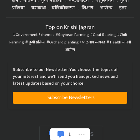
होम
बातम्या
कृषीपीडिया
फलोत्पादन
पशुसंवर्धन
कृषी
प्रक्रिया
यशकथा
यांत्रिकीकरण
शिक्षण
आरोग्य
इतर
Top on Krishi Jagran
Government Schemes
Soybean Farming
Goat Rearing
Chili
Farming
कृषी प्रक्रिया
Orchard planting / फळबाग लागवड
Health मानवी
आरोग्य
Subscribe to our Newsletter. You choose the topics of
your interest and we'll send you handpicked news and
latest updates based on your choice.
Subscribe Newsletters