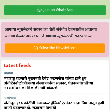
Join on WhatsApp
आमच्या न्यूसलेटरचे सदस्य व्हा. शेती संबंधीत देशभरातील आताच्या
बातम्या मेलवर वाचण्यासाठी आमच्या न्यूसलेटरची सदस्यता घ्या.
Subscribe Newsletters
Latest feeds
बातम्या
महाराष्ट्र राज्याचे मुख्यमंत्री देवेंद्र फडणवीस यांच्या हस्ते ध्रुव
ॲग्रीटेक्नॉलॉजीजच्या संस्थापकांचा सत्कार, शेतकऱ्यांसाठीच्या
नवसंशोधनाला मिळाली नवी ओळख!
यशोगाथा
शेतीतून १०० कोटींची उलाढाल: हेलिकॉप्टरनंतर आता विमानातून कृषी
क्रांती घडवणार डॉ. राजाराम त्रिपाठी