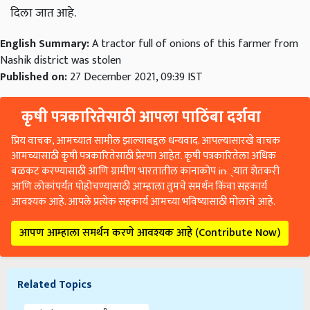
दिला जात आहे.
English Summary:
A tractor full of onions of this farmer from
Nashik district was stolen
Published on:
27 December 2021, 09:39 IST
कृषी पत्रकारितेसाठी आपला पाठिंबा दर्शवा
प्रिय वाचक, आमच्यात सामील झाल्याबद्दल धन्यवाद. आपल्यासारखे वाचक
आमच्यासाठी कृषी पत्रकारितेसाठी प्रेरणा आहेत. कृषी पत्रकारितेला अधिक
बळकट करण्यासाठी आणि ग्रामीण भारतातील कानाकोप in्यात शेतकरी
आणि लोकांपर्यंत पोहोचण्यासाठी आम्हाला तुमचे समर्थन किंवा सहकार्य
आवश्यक आहे. आपले प्रत्येक सहकार्य आमच्या भविष्यासाठी मोलाचे आहे.
आपण आम्हाला समर्थन करणे आवश्यक आहे (Contribute Now)
Related Topics