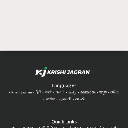
Languages
Krishi Jagran
हिंदी
বাঙালি
ਪੰਜਾਬੀ
தமிழ்
മലയാളം
ಕನ್ನಡ
ଓଡିଆ
অসমীয়া
ગુજરાતી
తెలుగు
Quick Links