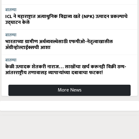
बातम्या
ICL ने महाराष्ट्रात अत्याधुनिक विद्राव्य खते (NPK) उत्पादन प्रकल्पाचे
उद्घाटन केले
बातम्या
भारताच्या ग्रामीण अर्थव्यवस्थेसाठी एफपीओ-नेतृत्वाखालील
अ‍ॅग्रीव्होल्टाईक्सची आशा
बातम्या
केळी उत्पादक शेतकरी नाराज… लाखोंचा खर्च करूनही विक्री ठप्प-
आंतरराष्ट्रीय तणावासह व्यापाऱ्यांच्या दबावाचा फटका!
More News