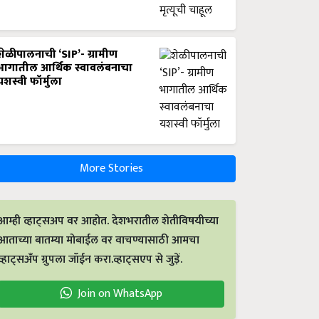
शेळीपालनाची ‘SIP’- ग्रामीण
भागातील आर्थिक स्वावलंबनाचा
यशस्वी फॉर्मुला
More Stories
आम्ही व्हाट्सअप वर आहोत. देशभरातील शेतीविषयीच्या
आताच्या बातम्या मोबाईल वर वाचण्यासाठी आमचा
व्हाट्सअँप ग्रुपला जॉईन करा.व्हाट्सएप से जुड़ें.
Join on WhatsApp