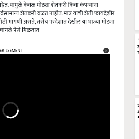
. यामुळे केवळ मोठ्या शेतकरी किंवा कंपन्यांना
्वसामान्य शेतकरी वळत नाहीत. मात्र याची शेती फायदेशीर
मोठी मागणी असते, तसेच परदेशात देखील या भाज्या मोठ्या
 चांगले पैसे मिळतात.
ERTISEMENT