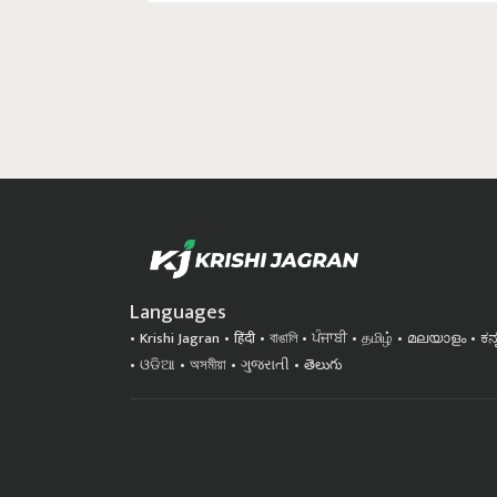
Languages
Krishi Jagran
हिंदी
বাঙালি
ਪੰਜਾਬੀ
தமிழ்
മലയാളം
ಕನ
ଓଡିଆ
অসমীয়া
ગુજરાતી
తెలుగు