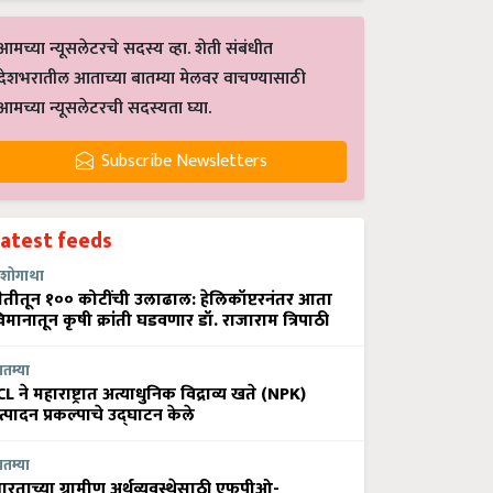
आमच्या न्यूसलेटरचे सदस्य व्हा. शेती संबंधीत
देशभरातील आताच्या बातम्या मेलवर वाचण्यासाठी
आमच्या न्यूसलेटरची सदस्यता घ्या.
Subscribe Newsletters
Latest feeds
शोगाथा
ेतीतून १०० कोटींची उलाढाल: हेलिकॉप्टरनंतर आता
िमानातून कृषी क्रांती घडवणार डॉ. राजाराम त्रिपाठी
ातम्या
CL ने महाराष्ट्रात अत्याधुनिक विद्राव्य खते (NPK)
त्पादन प्रकल्पाचे उद्घाटन केले
ातम्या
ारताच्या ग्रामीण अर्थव्यवस्थेसाठी एफपीओ-