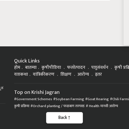
Quick Links
होम
बातम्या
कृषीपीडिया
फलोत्पादन
पशुसंवर्धन
कृषी प्रक
यशकथा
यांत्रिकीकरण
शिक्षण
आरोग्य
इतर
್ನಡ
Top on Krishi Jagran
Government Schemes
Soybean Farming
Goat Rearing
Chili Farm
कृषी प्रक्रिया
Orchard planting / फळबाग लागवड
Health मानवी आरोग्य