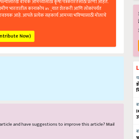
रामीण भारतातील कानाकोप in्यात शेतकरी आणि लोकांपर्यंत
आवश्यक आहे. आपले प्रत्येक सहकार्य आमच्या भविष्यासाठी मोलाचे
ontribute Now)
य
श
व
ब
I
उ
s article and have suggestions to improve this article?
Mail
ब
भ