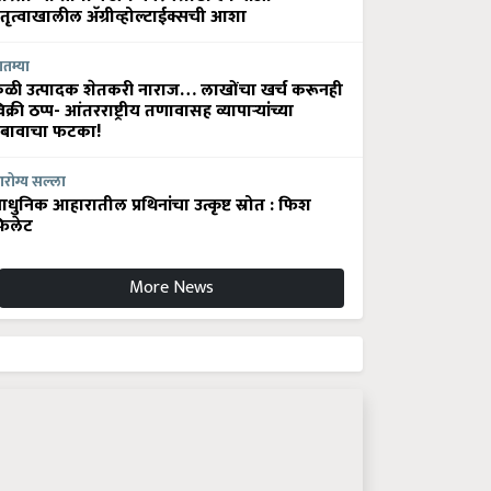
ेतृत्वाखालील अ‍ॅग्रीव्होल्टाईक्सची आशा
ातम्या
ेळी उत्पादक शेतकरी नाराज… लाखोंचा खर्च करूनही
िक्री ठप्प- आंतरराष्ट्रीय तणावासह व्यापाऱ्यांच्या
बावाचा फटका!
रोग्य सल्ला
धुनिक आहारातील प्रथिनांचा उत्कृष्ट स्रोत : फिश
िलेट
More News