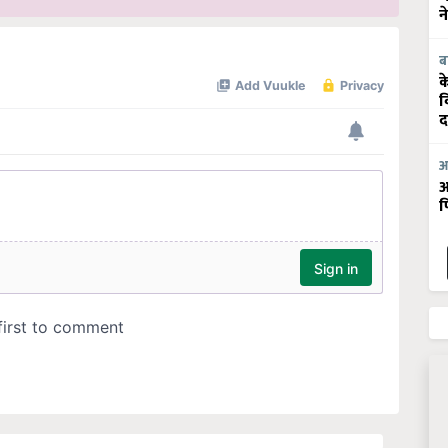
न
ब
क
व
द
आ
आ
फ