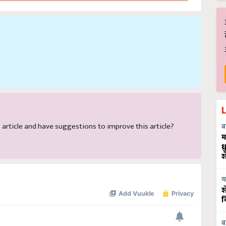
is article and have suggestions to improve this article?
ब
म
ध
श
य
श
व
ब