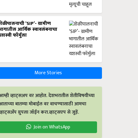
शेळीपालनाची ‘SIP’- ग्रामीण
भागातील आर्थिक स्वावलंबनाचा
यशस्वी फॉर्मुला
More Stories
आम्ही व्हाट्सअप वर आहोत. देशभरातील शेतीविषयीच्या
आताच्या बातम्या मोबाईल वर वाचण्यासाठी आमचा
व्हाट्सअँप ग्रुपला जॉईन करा.व्हाट्सएप से जुड़ें.
Join on WhatsApp