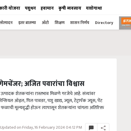
कारी योजना
पशुधन
हवामान
कृषी व्यवसाय
यशोगाथा
ोत्पादन
इतर बातम्या
ऑटो
शिक्षण
शासन निर्णय
Directory
ठी गेमचेंजर; अजित पवारांचा विश्वास
ा उत्पादक शेतकऱ्यांना रास्तभाव मिळणे गरजेचे आहे. संत्र्यांवर
 इसेन्स‍ियल ऑइल, पिल पावडर, पशु खाद्य, ज्यूस, टेट्रापॅक ज्यूस, पेंट
ा फळाची मूल्यवृद्धी होऊन त्यापासून शेतकऱ्यांना चांगला अतिरिक्त
Updated on Friday, 16 February 2024 04:12 PM