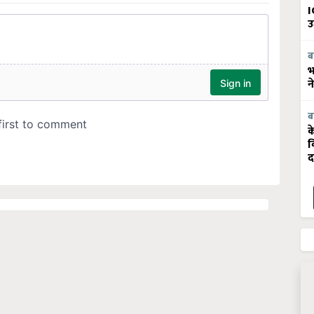
I
उ
ब
भ
न
ब
क
व
द