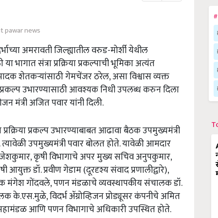
#
it pawar news
दर्भाच्या अमरावती जिल्ह्यातील वरुड-मोर्शी येथील
ा भागात संत्रा प्रक्रिया प्रकल्पाची भूमिका अत्यंत
्पादक शेतकऱ्यांसाठी गेमचेंजर ठरेल, असा विश्वास व्यक्त
्रिया प्रकल्प उभारण्यासाठी आवश्यक निधी उपलब्ध करुन दिला
योजन मंत्री अजित पवार यांनी दिली.
T
ा प्रक्रिया प्रकल्प उभारण्याबाबत आढावा बैठक उपमुख्यमंत्री
ी. त्यावेळी उपमुख्यमंत्री पवार बोलत होते. यावेळी आमदार
राजेशकुमार, कृषी विभागाचे अपर मुख्य सचिव अनुपकुमार,
ुक्त डॉ. प्रवीण गेडाम (दूरदृश्य संवाद प्रणालीद्वारे),
ालक मंगेश गोंदवले, पणन मंडळाचे व्यवस्थापकीय संचालक डॉ.
के.एस.मुळे, विदर्भ ॲग्रोव्हिजन प्रोड्यूसर कंपनीचे अमित
ास महामंडळ आणि पणन विभागाचे अधिकारी उपस्थित होते.