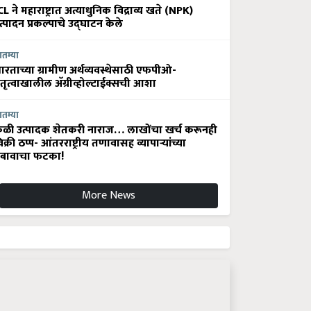
CL ने महाराष्ट्रात अत्याधुनिक विद्राव्य खते (NPK)
त्पादन प्रकल्पाचे उद्घाटन केले
ातम्या
ारताच्या ग्रामीण अर्थव्यवस्थेसाठी एफपीओ-
ेतृत्वाखालील अ‍ॅग्रीव्होल्टाईक्सची आशा
ातम्या
ेळी उत्पादक शेतकरी नाराज… लाखोंचा खर्च करूनही
िक्री ठप्प- आंतरराष्ट्रीय तणावासह व्यापाऱ्यांच्या
बावाचा फटका!
More News