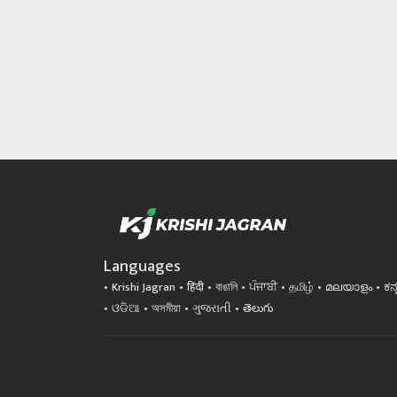
Languages
Krishi Jagran
हिंदी
বাঙালি
ਪੰਜਾਬੀ
தமிழ்
മലയാളം
ಕನ
ଓଡିଆ
অসমীয়া
ગુજરાતી
తెలుగు