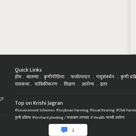
Quick Links
होम
बातम्या
कृषीपीडिया
फलोत्पादन
पशुसंवर्धन
कृषी प्रक
यशकथा
यांत्रिकीकरण
शिक्षण
आरोग्य
इतर
್ನಡ
Top on Krishi Jagran
Government Schemes
Soybean Farming
Goat Rearing
Chili Farm
कृषी प्रक्रिया
Orchard planting / फळबाग लागवड
Health मानवी आरोग्य