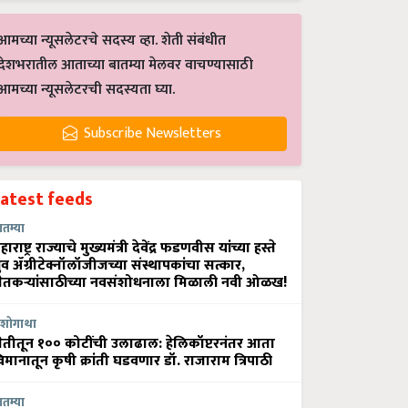
आमच्या न्यूसलेटरचे सदस्य व्हा. शेती संबंधीत
देशभरातील आताच्या बातम्या मेलवर वाचण्यासाठी
आमच्या न्यूसलेटरची सदस्यता घ्या.
Subscribe Newsletters
Latest feeds
ातम्या
हाराष्ट्र राज्याचे मुख्यमंत्री देवेंद्र फडणवीस यांच्या हस्ते
्रुव ॲग्रीटेक्नॉलॉजीजच्या संस्थापकांचा सत्कार,
ेतकऱ्यांसाठीच्या नवसंशोधनाला मिळाली नवी ओळख!
शोगाथा
ेतीतून १०० कोटींची उलाढाल: हेलिकॉप्टरनंतर आता
िमानातून कृषी क्रांती घडवणार डॉ. राजाराम त्रिपाठी
ातम्या