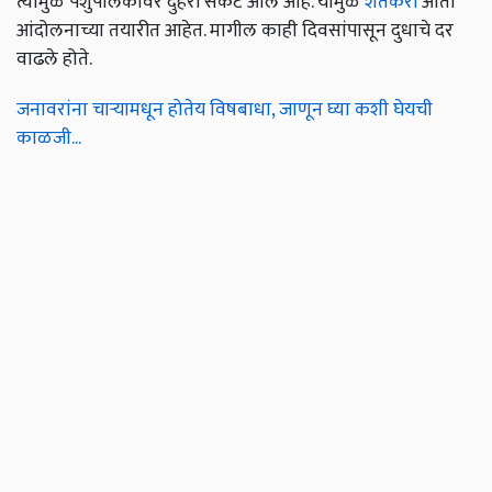
त्यामुळे पशुपालकांवर दुहेरी संकट आले आहे. यामुळे
शेतकरी
आता
आंदोलनाच्या तयारीत आहेत. मागील काही दिवसांपासून दुधाचे दर
वाढले होते.
जनावरांना चाऱ्यामधून होतेय विषबाधा, जाणून घ्या कशी घेयची
काळजी...