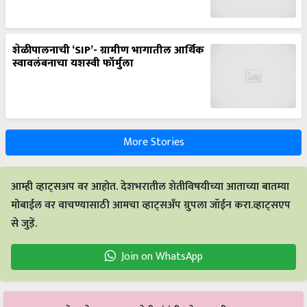
शेळीपालनाची ‘SIP’- ग्रामीण भागातील आर्थिक
स्वावलंबनाचा यशस्वी फॉर्मुला
More Stories
आम्ही व्हाट्सअप वर आहोत. देशभरातील शेतीविषयीच्या आताच्या बातम्या
मोबाईल वर वाचण्यासाठी आमचा व्हाट्सअँप ग्रुपला जॉईन करा.व्हाट्सएप
से जुड़ें.
Join on WhatsApp