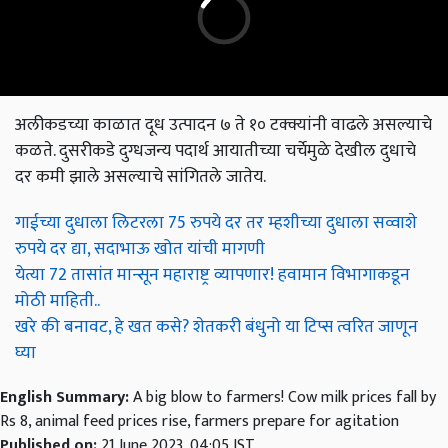
अलीकडच्या काळात दूध उत्पादन ७ ते १० टक्क्यांनी वाढले असल्याचे
कळते. दुसरीकडे दुग्धजन्य पदार्थ आयातीच्या चर्चेमुळे देखील दुधाचे
दर कमी झाले असल्याचे सांगितले जातेय.
गाईच्या दुधाला लिटरला 75 रुपये दर तर म्हशीच्या दुधाला सव्वाशे
रुपये दर द्या, सदाभाऊ खोत यांची मागणी
येत्या 72 तासांत मान्सून महाराष्ट्र व्यापणार! हवामान विभागाकडून
मोठी माहिती..
खरे की बनावट, हे खत कसे? शेतकरी बंधुनो या टिप्स त्वरित जाणून
घ्या
English Summary:
A big blow to farmers! Cow milk prices fall by
Rs 8, animal feed prices rise, farmers prepare for agitation
Published on:
21 June 2023, 04:05 IST