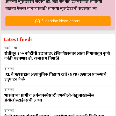
आमच्या न्यूसलेटरचे सदस्य व्हा. शेती संबंधीत देशभरातील आताच्या
बातम्या मेलवर वाचण्यासाठी आमच्या न्यूसलेटरची सदस्यता घ्या.
Subscribe Newsletters
Latest feeds
यशोगाथा
शेतीतून १०० कोटींची उलाढाल: हेलिकॉप्टरनंतर आता विमानातून कृषी
क्रांती घडवणार डॉ. राजाराम त्रिपाठी
बातम्या
ICL ने महाराष्ट्रात अत्याधुनिक विद्राव्य खते (NPK) उत्पादन प्रकल्पाचे
उद्घाटन केले
बातम्या
भारताच्या ग्रामीण अर्थव्यवस्थेसाठी एफपीओ-नेतृत्वाखालील
अ‍ॅग्रीव्होल्टाईक्सची आशा
बातम्या