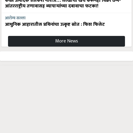
केळी उत्पादक शेतकरी नाराज… लाखोंचा खर्च करूनही विक्री ठप्प-
आंतरराष्ट्रीय तणावासह व्यापाऱ्यांच्या दबावाचा फटका!
आरोग्य सल्ला
आधुनिक आहारातील प्रथिनांचा उत्कृष्ट स्रोत : फिश फिलेट
More News