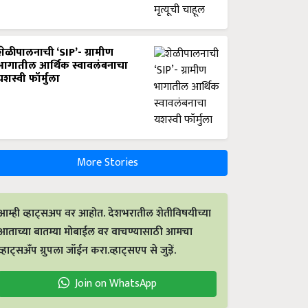
शेळीपालनाची ‘SIP’- ग्रामीण
भागातील आर्थिक स्वावलंबनाचा
यशस्वी फॉर्मुला
More Stories
आम्ही व्हाट्सअप वर आहोत. देशभरातील शेतीविषयीच्या
आताच्या बातम्या मोबाईल वर वाचण्यासाठी आमचा
व्हाट्सअँप ग्रुपला जॉईन करा.व्हाट्सएप से जुड़ें.
Join on WhatsApp