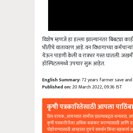
विशेष म्हणजे हा हल्ला झाल्यानंतर बिबट्या काही व
भीतीचे वातावरण आहे. वन विभागाच्या कर्मचाऱ्या
येऊन पाहणी केली व रात्रभर गस्त घातली. जखमी
हॉस्पिटलमध्ये उपचार सुरू आहेत.
English Summary:
72 years farmer save and
Published on:
20 March 2022, 09:36 IST
कृषी पत्रकारितेसाठी आपला पाठिंबा
प्रिय वाचक, आमच्यात सामील झाल्याबद्दल धन्यवाद. आप
कृषी पत्रकारितेला अधिक बळकट करण्यासाठी आणि ग्
पोहोचण्यासाठी आम्हाला तुमचे समर्थन किंवा सहकार्य 