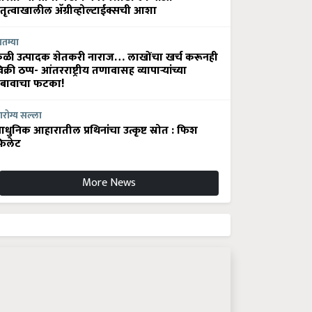
ेतृत्वाखालील अ‍ॅग्रीव्होल्टाईक्सची आशा
ातम्या
ेळी उत्पादक शेतकरी नाराज… लाखोंचा खर्च करूनही
िक्री ठप्प- आंतरराष्ट्रीय तणावासह व्यापाऱ्यांच्या
बावाचा फटका!
रोग्य सल्ला
धुनिक आहारातील प्रथिनांचा उत्कृष्ट स्रोत : फिश
िलेट
More News