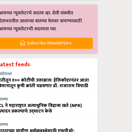
आमच्या न्यूसलेटरचे सदस्य व्हा. शेती संबंधीत
देशभरातील आताच्या बातम्या मेलवर वाचण्यासाठी
आमच्या न्यूसलेटरची सदस्यता घ्या.
Subscribe Newsletters
Latest feeds
शोगाथा
ेतीतून १०० कोटींची उलाढाल: हेलिकॉप्टरनंतर आता
िमानातून कृषी क्रांती घडवणार डॉ. राजाराम त्रिपाठी
ातम्या
CL ने महाराष्ट्रात अत्याधुनिक विद्राव्य खते (NPK)
त्पादन प्रकल्पाचे उद्घाटन केले
ातम्या
ारताच्या ग्रामीण अर्थव्यवस्थेसाठी एफपीओ-