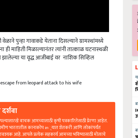
ेळाने पुन्हा गावाकडे येताना दिसल्याने ग्रामस्थांमध्ये
ंना ही माहिती मिळाल्यानंतर त्यांनी तात्काळ घटनास्थळी
 झालेल्या या वृद्ध आजीबाई वर नाशिक सिव्हिल
य
 escape from leopard attack to his wife
श
व
ब
 दर्शवा
I
उ
ल्यासारखे वाचक आमच्यासाठी कृषी पत्रकारितेसाठी प्रेरणा आहेत.
रामीण भारतातील कानाकोप in्यात शेतकरी आणि लोकांपर्यंत
ब
आवश्यक आहे. आपले प्रत्येक सहकार्य आमच्या भविष्यासाठी मोलाचे
भ