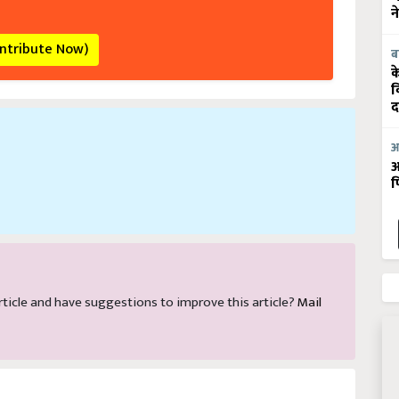
न
ontribute Now)
ब
क
व
द
आ
आ
फ
 article and have suggestions to improve this article?
Mail