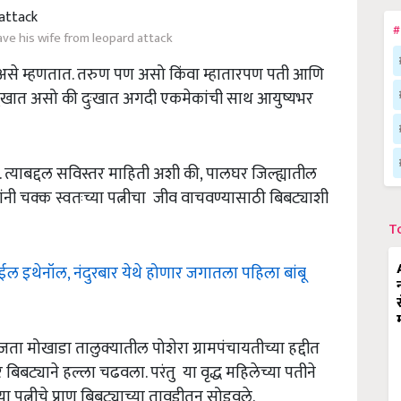
#
ave his wife from leopard attack
 असे म्हणतात. तरुण पण असो किंवा म्हातारपण पती आणि
ुखात असो की दुःखात अगदी एकमेकांची साथ आयुष्यभर
हे. त्याबद्दल सविस्तर माहिती अशी की, पालघर जिल्ह्यातील
ंनी चक्क स्वतःच्या पत्नीचा जीव वाचवण्यासाठी बिबट्याशी
T
ईल इथेनॉल, नंदुरबार येथे होणार जगातला पहिला बांबू
जता मोखाडा तालुक्यातील पोशेरा ग्रामपंचायतीच्या हद्दीत
बिबट्याने हल्ला चढवला. परंतु या वृद्ध महिलेच्या पतीने
 पत्नीचे प्राण बिबट्याच्या तावडीतून सोडवले.