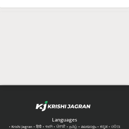
Languages
Krishi Jagran
हिंदी
বাঙালি
ਪੰਜਾਬੀ
தமிழ்
മലയാളം
ಕನ್ನಡ
ଓଡିଆ