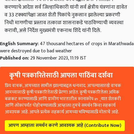
करण्याचे आदेश सर्व जिल्हाधिकारी यांनी सर्व क्षेत्रीय यंत्रणांना द्यावेत
व 33 टक्क्यांपेक्षा जास्त शेती पिकांचे नुकसान झालेल्या प्रकरणी
निधी मागणीचा प्रस्ताव तत्काळ शासनाकडे पाठविण्याची व्यवस्था
करावी, असे निर्देश मुख्यमंत्री एकनाथ शिंदे यांनी दिले.
English Summary:
47 thousand hectares of crops in Marathwada
were destroyed due to bad weather
Published on:
29 November 2023, 11:19 IST
कृषी पत्रकारितेसाठी आपला पाठिंबा दर्शवा
प्रिय वाचक, आमच्यात सामील झाल्याबद्दल धन्यवाद. आपल्यासारखे वाचक
आमच्यासाठी कृषी पत्रकारितेसाठी प्रेरणा आहेत. कृषी पत्रकारितेला अधिक
बळकट करण्यासाठी आणि ग्रामीण भारतातील कानाकोप in्यात शेतकरी
आणि लोकांपर्यंत पोहोचण्यासाठी आम्हाला तुमचे समर्थन किंवा सहकार्य
आवश्यक आहे. आपले प्रत्येक सहकार्य आमच्या भविष्यासाठी मोलाचे आहे.
आपण आम्हाला समर्थन करणे आवश्यक आहे (Contribute Now)