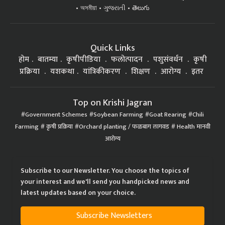
অসমীয়া
ગુજરાતી
తెలుగు
Quick Links
होम
बातम्या
कृषीपीडिया
फलोत्पादन
पशुसंवर्धन
कृषी
प्रक्रिया
यशकथा
यांत्रिकीकरण
शिक्षण
आरोग्य
इतर
Top on Krishi Jagran
Government Schemes
Soybean Farming
Goat Rearing
Chili
Farming
कृषी प्रक्रिया
Orchard planting / फळबाग लागवड
Health मानवी
आरोग्य
Subscribe to our Newsletter. You choose the topics of
your interest and we'll send you handpicked news and
latest updates based on your choice.
Subscribe Newsletters