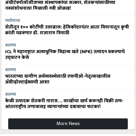
ॲग्रीटेक्नॉलॉजीजच्या संस्थापकांचा सत्कार, शेतकऱ्यांसाठीच्या
नवसंशोधनाला मिळाली नवी ओळख!
यशोगाथा
शेतीतून १०० कोटींची उलाढाल: हेलिकॉप्टरनंतर आता विमानातून कृषी
क्रांती घडवणार डॉ. राजाराम त्रिपाठी
बातम्या
ICL ने महाराष्ट्रात अत्याधुनिक विद्राव्य खते (NPK) उत्पादन प्रकल्पाचे
उद्घाटन केले
बातम्या
भारताच्या ग्रामीण अर्थव्यवस्थेसाठी एफपीओ-नेतृत्वाखालील
अ‍ॅग्रीव्होल्टाईक्सची आशा
बातम्या
केळी उत्पादक शेतकरी नाराज… लाखोंचा खर्च करूनही विक्री ठप्प-
आंतरराष्ट्रीय तणावासह व्यापाऱ्यांच्या दबावाचा फटका!
More News