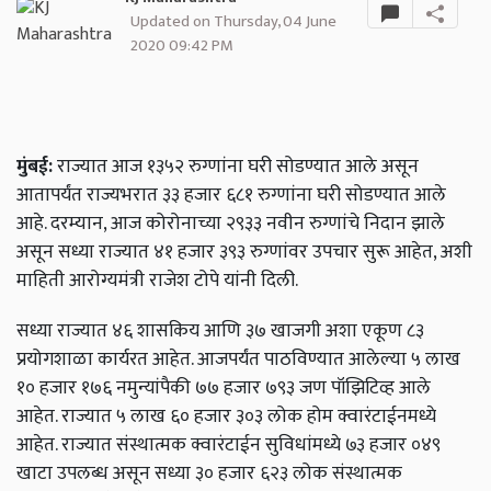
Updated on Thursday, 04 June
2020 09:42 PM
मुंबई:
राज्यात आज १३५२ रुग्णांना घरी सोडण्यात आले असून
आतापर्यंत राज्यभरात ३३ हजार ६८१ रुग्णांना घरी सोडण्यात आले
आहे. दरम्यान, आज कोरोनाच्या २९३३ नवीन रुग्णांचे निदान झाले
असून सध्या राज्यात ४१ हजार ३९३ रुग्णांवर उपचार सुरू आहेत, अशी
माहिती आरोग्यमंत्री राजेश टोपे यांनी दिली.
सध्या राज्यात ४६ शासकिय आणि ३७ खाजगी अशा एकूण ८३
प्रयोगशाळा कार्यरत आहेत. आजपर्यंत पाठविण्यात आलेल्या ५ लाख
१० हजार १७६ नमुन्यांपैकी ७७ हजार ७९३ जण पॉझिटिव्ह आले
आहेत. राज्यात ५ लाख ६० हजार ३०३ लोक होम क्वारंटाईनमध्ये
आहेत. राज्यात संस्थात्मक क्वारंटाईन सुविधांमध्ये ७३ हजार ०४९
खाटा उपलब्ध असून सध्या ३० हजार ६२३ लोक संस्थात्मक