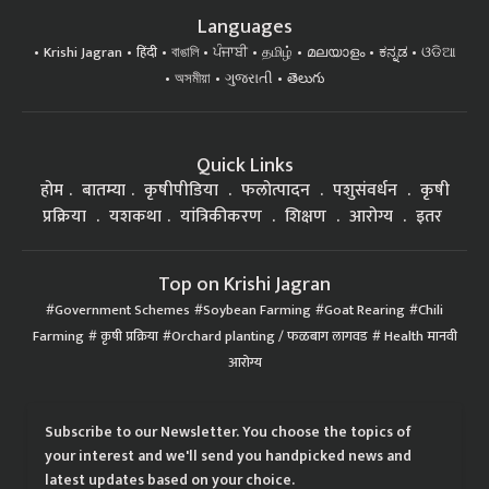
Languages
Krishi Jagran
हिंदी
বাঙালি
ਪੰਜਾਬੀ
தமிழ்
മലയാളം
ಕನ್ನಡ
ଓଡିଆ
অসমীয়া
ગુજરાતી
తెలుగు
Quick Links
होम
बातम्या
कृषीपीडिया
फलोत्पादन
पशुसंवर्धन
कृषी
प्रक्रिया
यशकथा
यांत्रिकीकरण
शिक्षण
आरोग्य
इतर
Top on Krishi Jagran
Government Schemes
Soybean Farming
Goat Rearing
Chili
Farming
कृषी प्रक्रिया
Orchard planting / फळबाग लागवड
Health मानवी
आरोग्य
Subscribe to our Newsletter. You choose the topics of
your interest and we'll send you handpicked news and
latest updates based on your choice.