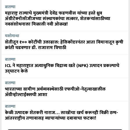
बातम्या
महाराष्ट्र राज्याचे मुख्यमंत्री देवेंद्र फडणवीस यांच्या हस्ते ध्रुव
ॲग्रीटेक्नॉलॉजीजच्या संस्थापकांचा सत्कार, शेतकऱ्यांसाठीच्या
नवसंशोधनाला मिळाली नवी ओळख!
यशोगाथा
शेतीतून १०० कोटींची उलाढाल: हेलिकॉप्टरनंतर आता विमानातून कृषी
क्रांती घडवणार डॉ. राजाराम त्रिपाठी
बातम्या
ICL ने महाराष्ट्रात अत्याधुनिक विद्राव्य खते (NPK) उत्पादन प्रकल्पाचे
उद्घाटन केले
बातम्या
भारताच्या ग्रामीण अर्थव्यवस्थेसाठी एफपीओ-नेतृत्वाखालील
अ‍ॅग्रीव्होल्टाईक्सची आशा
बातम्या
केळी उत्पादक शेतकरी नाराज… लाखोंचा खर्च करूनही विक्री ठप्प-
आंतरराष्ट्रीय तणावासह व्यापाऱ्यांच्या दबावाचा फटका!