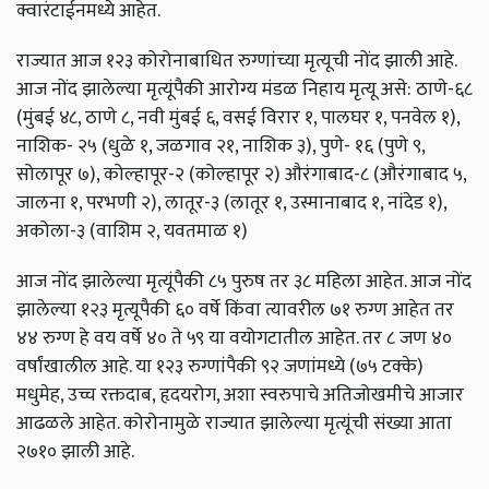
क्वारंटाईनमध्ये आहेत.
राज्यात आज १२३ कोरोनाबाधित रुग्णांच्या मृत्यूची नोंद झाली आहे.
आज नोंद झालेल्या मृत्यूंपैकी आरोग्य मंडळ निहाय मृत्यू असे: ठाणे-६८
(मुंबई ४८, ठाणे ८, नवी मुंबई ६, वसई विरार १, पालघर १, पनवेल १),
नाशिक- २५ (धुळे १, जळगाव २१, नाशिक ३), पुणे- १६ (पुणे ९,
सोलापूर ७), कोल्हापूर-२ (कोल्हापूर २) औरंगाबाद-८ (औरंगाबाद ५,
जालना १, परभणी २), लातूर-३ (लातूर १, उस्मानाबाद १, नांदेड १),
अकोला-३ (वाशिम २, यवतमाळ १)
आज नोंद झालेल्या मृत्यूंपैकी ८५ पुरुष तर ३८ महिला आहेत. आज नोंद
झालेल्या १२३ मृत्यूपैकी ६० वर्षे किंवा त्यावरील ७१ रुग्ण आहेत तर
४४ रुग्ण हे वय वर्षे ४० ते ५९ या वयोगटातील आहेत. तर ८ जण ४०
वर्षांखालील आहे. या १२३ रुग्णांपैकी ९२ जणांमध्ये (७५ टक्के)
मधुमेह, उच्च रक्तदाब, हृदयरोग, अशा स्वरुपाचे अतिजोखमीचे आजार
आढळले आहेत. कोरोनामुळे राज्यात झालेल्या मृत्यूंची संख्या आता
२७१० झाली आहे.