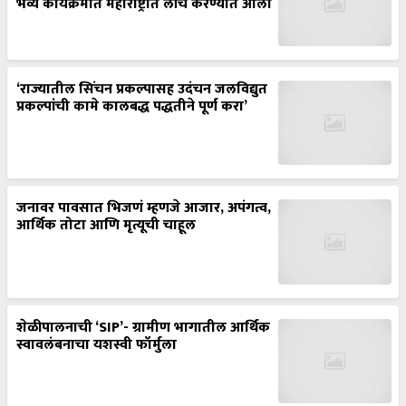
भव्य कार्यक्रमात महाराष्ट्रात लाँच करण्यात आला
‘राज्यातील सिंचन प्रकल्पासह उदंचन जलविद्युत
प्रकल्पांची कामे कालबद्ध पद्धतीने पूर्ण करा’
जनावर पावसात भिजणं म्हणजे आजार, अपंगत्व,
आर्थिक तोटा आणि मृत्यूची चाहूल
शेळीपालनाची ‘SIP’- ग्रामीण भागातील आर्थिक
स्वावलंबनाचा यशस्वी फॉर्मुला