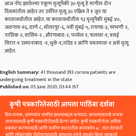
आज नोंद झालेल्या एकूण मृत्यूपैकी ३० मृत्यू हे मागील दोन
दिवसांतील आहेत तर उर्वरित मृत्यू ३० एप्रिल ते १ जून या
कालावधीतील आहेत. या कालावधीतील ९३ मृत्यूंपैकी मुंबई ४०,
जळगाव-१६, ठाणे ८, सोलापूर-६, नवी मुंबई-५, रायगड-३, परभणी २,
नाशिक २, वाशिम-२ , औरंगाबाद-२, पनवेल १, पालघर-१, वसई
विरार-१ उस्मानाबाद -१, धुळे-१,नांदेड १ आणि यवतमाळ-१ असे मृत्यू
आहेत.
English Summary:
41 thousand 393 corona patients are
undergoing treatment in the state
Published on:
05 June 2020, 03:44 IST
कृषी पत्रकारितेसाठी आपला पाठिंबा दर्शवा
प्रिय वाचक, आमच्यात सामील झाल्याबद्दल धन्यवाद. आपल्यासारखे वाचक
आमच्यासाठी कृषी पत्रकारितेसाठी प्रेरणा आहेत. कृषी पत्रकारितेला अधिक
बळकट करण्यासाठी आणि ग्रामीण भारतातील कानाकोप in्यात शेतकरी
आणि लोकांपर्यंत पोहोचण्यासाठी आम्हाला तुमचे समर्थन किंवा सहकार्य